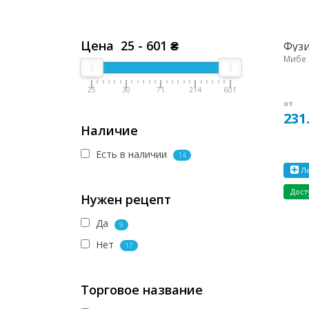
Цена
25
-
601
₴
Фузи
Мибе 
25
30
71
214
601
от
231
Наличие
Есть в наличии
14
Ле
Дост
Нужен рецепт
Да
9
Нет
17
Торговое название