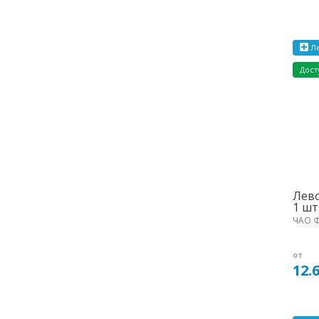
Ле
Дост
Лево
1 шт
ЧАО Ф
от
12.