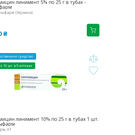
ицин линимент 5% по 25 г в тубах -
фарм
ныфарм (Украина)
0 ₴
рственное средство
о 10 шт. в 9 аптеках
ицин линимент 10% по 25 г в тубах 1 шт.
ныфарм
рм, АТ