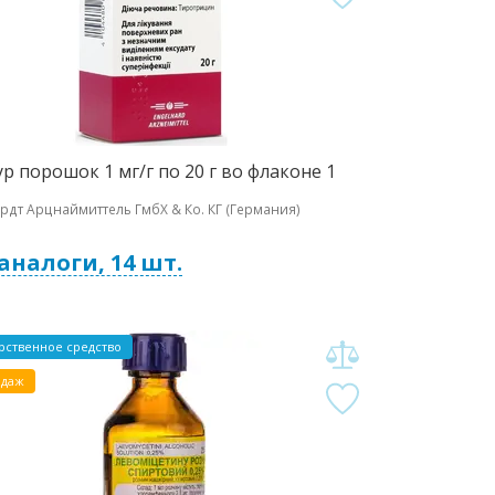
р порошок 1 мг/г по 20 г во флаконе 1
рдт Арцнаймиттель ГмбХ & Ко. КГ (Германия)
 аналоги, 14 шт.
рственное средство
одаж