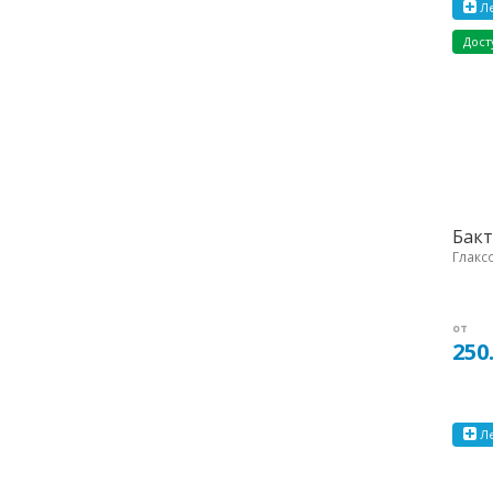
Ле
Дост
Бакт
Глакс
от
250
Ле