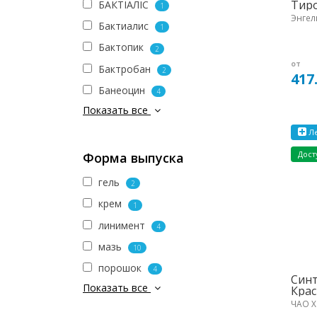
Тиро
БАКТІАЛІС
1
Энгел
Бактиалис
1
Бактопик
2
от
Бактробан
2
417
Банеоцин
4
Показать все
Ле
Дост
Форма выпуска
гель
2
крем
1
линимент
4
мазь
10
порошок
4
Синт
Показать все
Крас
ЧАО Х