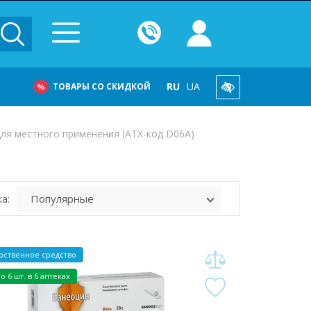
RU
UA
ТОВАРЫ СО СКИДКОЙ
ля местного применения (ATX-код D06A)
а:
рственное средство
о 6 шт. в 6 аптеках