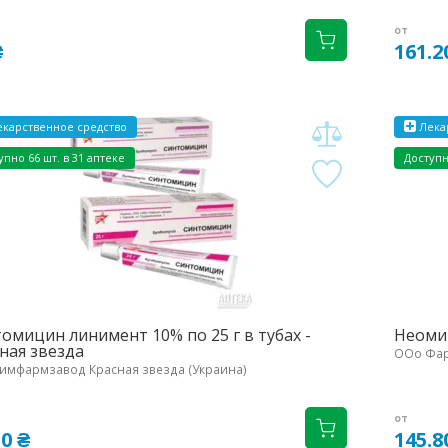
от
₴
161.2
карственное средство
Лека
упно 66 шт. в 31 аптеке
Доступн
омицин линимент 10% по 25 г в тубах -
Неомиц
ная звезда
ООо Фар
имфармзавод Красная звезда (Украина)
от
50 ₴
145.8