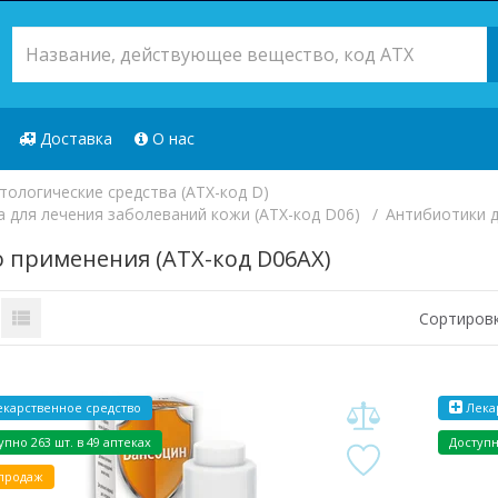
Доставка
О нас
тологические средства (ATX-код D)
 для лечения заболеваний кожи (ATX-код D06)
Антибиотики д
 применения (ATX-код D06AX)
Сортировк
карственное средство
Лека
упно 263 шт. в 49 аптеках
Доступн
продаж