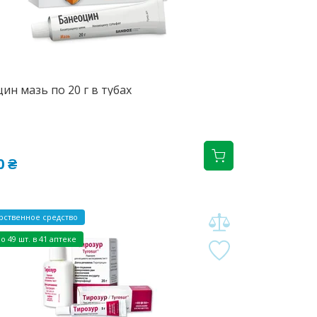
ин мазь по 20 г в тубах
0 ₴
рственное средство
о 49 шт. в 41 аптеке