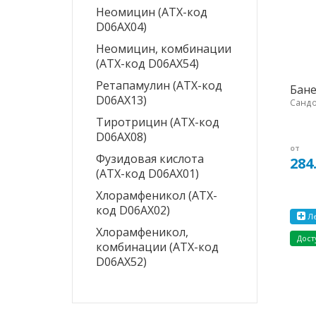
Неомицин (ATX-код
D06AX04)
Неомицин, комбинации
(ATX-код D06AX54)
Ретапамулин (ATX-код
Бане
D06AX13)
Сандо
Тиротрицин (ATX-код
D06AX08)
от
Фузидовая кислота
284
(ATX-код D06AX01)
Хлорамфеникол (ATX-
код D06AX02)
Ле
Хлорамфеникол,
Дост
комбинации (ATX-код
D06AX52)