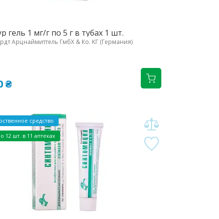
 гель 1 мг/г по 5 г в тубах 1 шт.
рдт Арцнаймиттель ГмбХ & Ко. КГ (Германия)
0 ₴
рственное средство
о 12 шт. в 11 аптеках