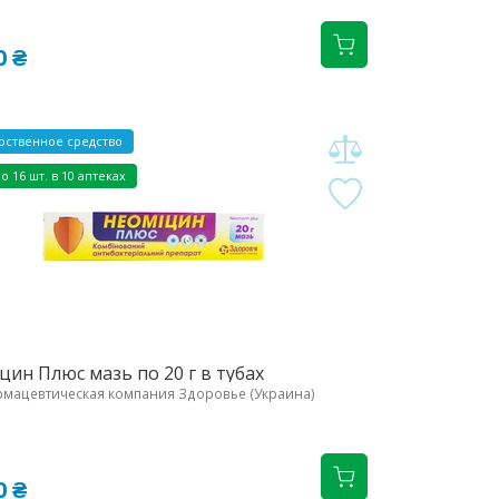
0 ₴
рственное средство
о 16 шт. в 10 аптеках
ин Плюс мазь по 20 г в тубах
мацевтическая компания Здоровье (Украина)
0 ₴