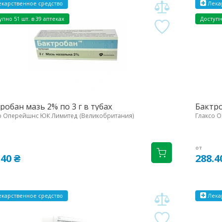
карственное средство
Лека
упно 51 шт. в 39 аптеках
Доступн
робан мазь 2% по 3 г в тубах
Бактро
о Оперейшнс ЮК Лимитед (Великобритания)
Глаксо 
от
.40 ₴
288.4
карственное средство
Лека