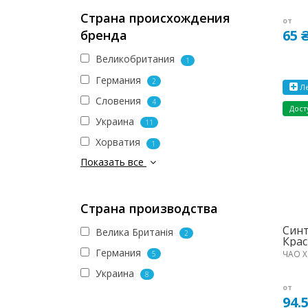
Страна происхождения
от
65 
бренда
Великобритания
1
Германия
2
Ле
Словения
4
Дост
Украина
11
Хорватия
1
Показать все
Страна производства
Синт
Велика Британія
2
Крас
Германия
ЧАО Х
5
Украина
8
от
94.