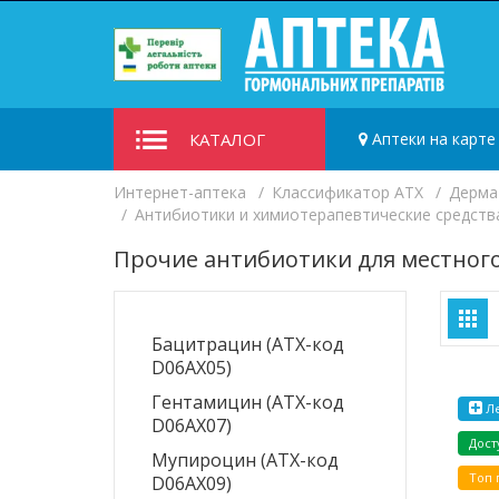
КАТАЛОГ
Аптеки на карте
Интернет-аптека
Классификатор ATX
Дерма
Антибиотики и химиотерапевтические средства
Прочие антибиотики для местного
Бацитрацин (ATX-код
D06AX05)
Гентамицин (ATX-код
Ле
D06AX07)
Дост
Мупироцин (ATX-код
Топ 
D06AX09)