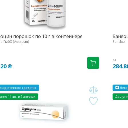
оцин порошок по 10 г в контейнере
Банеоц
з ГмбХ (Австрия)
Sandoz
от
.20 ₴
284.8
карственное средство
Лека
упно 11 шт. в 7 аптеках
Доступн