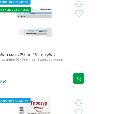
рственное средство
о 37 шт. в 26 аптеках
бан мазь 2% по 15 г в тубах
Оперейшнс ЮК Лимитед (Великобритания)
0 ₴
рственное средство