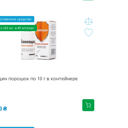
рственное средство
о 263 шт. в 49 аптеках
ин порошок по 10 г в контейнере
0 ₴