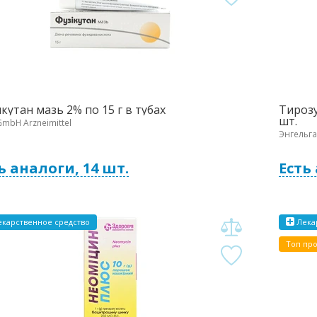
кутан мазь 2% по 15 г в тубах
Тирозу
шт.
GmbH Arzneimittel
Энгельга
ь аналоги, 14 шт.
Есть
карственное средство
Лека
Топ пр