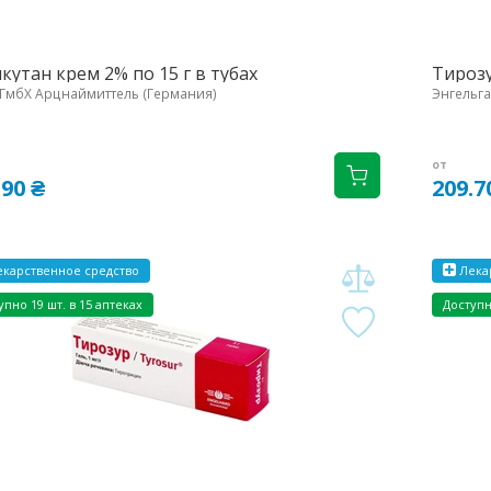
кутан крем 2% по 15 г в тубах
Тирозур
ГмбХ Арцнаймиттель (Германия)
Энгельга
от
.90 ₴
209.7
карственное средство
Лека
упно 19 шт. в 15 аптеках
Доступн