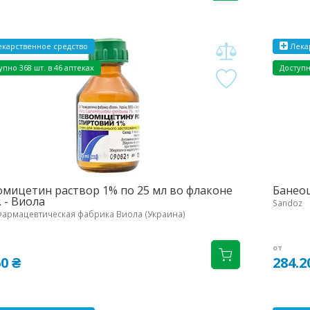
карственное средство
Лека
упно 368 шт. в 46 аптеках
Доступн
мицетин раствор 1% по 25 мл во флаконе
Банеоц
. - Виола
Sandoz
армацевтическая фабрика Виола (Украина)
от
60 ₴
284.2