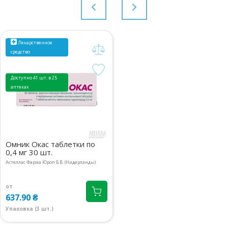
Лекарственное
средство
Доступно 41 шт. в 25
аптеках
Омник Окас таблетки по
0,4 мг 30 шт.
Астеллас Фарма Юроп Б.В. (Нидерланды)
от
637.90 ₴
Упаковка (3 шт.)