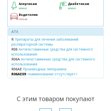
Алергикам
Диабетикам
можно
можно
Водителям
нельзя
ATX
R
Препараты для лечения заболеваний
респираторной системы
R06
Антигистаминные средства для системного
использования
R06A
Антигистаминные средства для системного
использования
R06AE
Производные пиперазина
R06AE09
<наименование отсутствует>
С этим товаром покупают