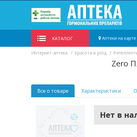
КАТАЛОГ
Аптеки на карте
Интернет-аптека
Красота и уход
Репелленты
Zero 
Все о товаре
Характеристики
О
Нет в н