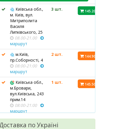
Київська обл.,
3 шт.
145.20 ₴
м. Київ, вул.
Митриполита
Василя
Липківського, 25
08.00-21.00
маршрут
м.Київ,
2 шт.
144.90 ₴
пр.Соборності, 4
08:00-21:00
маршрут
Київська обл.,
1 шт.
145.50 ₴
м.Бровари,
вул.Київська, 243
прим.14
08:00-21:00
маршрут
м.Київ,
1 шт.
Доставка по Україні
143.60 ₴
вул.Драгоманова,