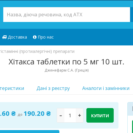
Доставка
Про нас
істамінні (протиалергічні) препарати
Хітакса таблетки по 5 мг 10 шт.
Дженефарм С.А. (Греція)
теристики
Дані з реєстру
Аналоги i замінники
.60 ₴
190.20 ₴
до
–
+
КУПИТИ