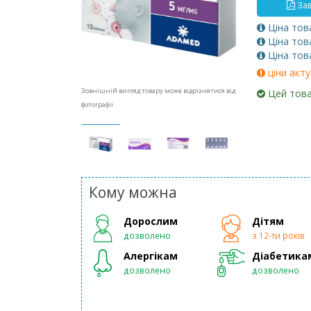
Зав
Ціна тов
Ціна тов
Ціна тов
ціни акту
Зовнішній вигляд товару може відрізнятися від
Цей това
фотографії
Кому можна
Дорослим
Дітям
дозволено
з 12-ти років
Алергікам
Діабетика
дозволено
дозволено