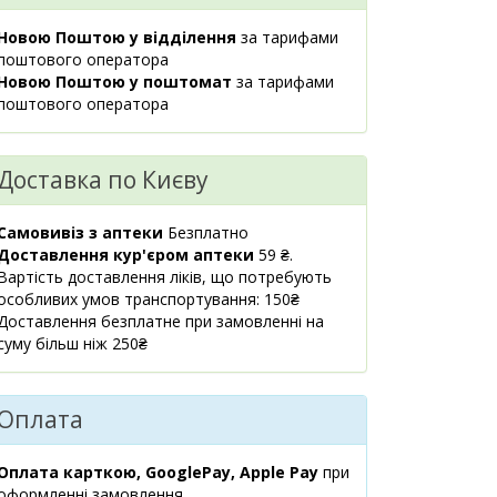
38А
Новою Поштою у відділення
за тарифами
08:00-20:00
поштового оператора
маршрут
Новою Поштою у поштомат
за тарифами
м.Київ,
2 шт.
поштового оператора
143.60 ₴
вул.Ревуцького, 9
08:00-21:00
маршрут
Доставка по Києву
м.Київ,
3 шт.
145.20 ₴
вул.Драгомирова
Самовивіз з аптеки
Безплатно
Михайла, 2А
Доставлення кур'єром аптеки
59 ₴.
прим.412
Вартість доставлення ліків, що потребують
08:00-21:00
особливих умов транспортування: 150₴
маршрут
Доставлення безплатне при замовленні на
суму більш ніж 250₴
м.Київ,
3 шт.
145.40 ₴
вул.Л.Руденко, 11Б
08:00-21:00
Оплата
маршрут
м.Київ,
4 шт.
Оплата карткою, GooglePay, Apple Pay
при
144.90 ₴
бул.Кольцова, 9
оформленні замовлення