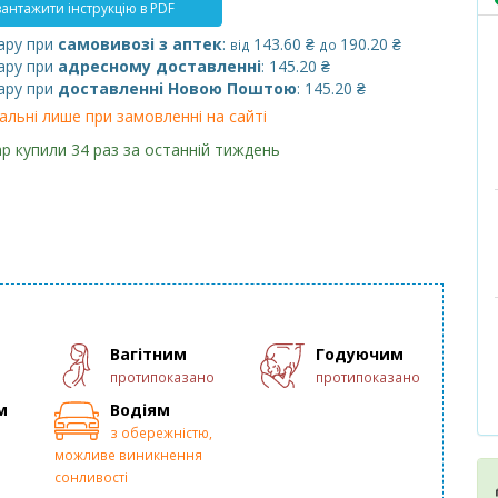
антажити інструкцію в PDF
ару при
самовивозі з аптек
:
143.60 ₴
190.20 ₴
від
до
ару при
адресному доставленні
: 145.20 ₴
ару при
доставленні Новою Поштою
: 145.20 ₴
альні лише при замовленні на сайті
р купили 34 раз за останній тиждень
Вагітним
Годуючим
протипоказано
протипоказано
м
Водіям
з обережністю,
можливе виникнення
сонливості