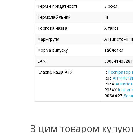
Термін придатності
3 роки
Термолабільний
Ні
Торгова назва
Хітакса
Фармгрупа
Антигістамінн
Форма випуску
таблетки
EAN
590641400281
Класифікація ATX
R
Респіраторн
R06
Антигіста
R06A
Антигіст
R06AX
Інші ан
R06AX27
Дезл
З цим товаром купую