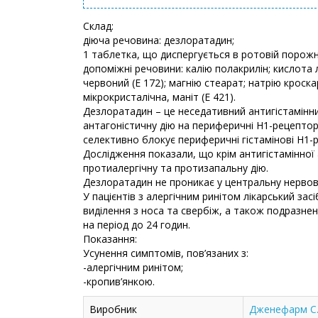
Склад:
діюча речовина: дезлоратадин;
1 таблетка, що диспергується в ротовій порожни
допоміжні речовини: калію полакрилін; кислота 
червоний (Е 172); магнію стеарат; натрію крос
мікрокристалічна, маніт (Е 421).
Дезлоратадин – це неседативний антигістамінни
антагоністичну дію на периферичні Н1-рецепто
селективно блокує периферичні гістамінові Н1-
Дослідження показали, що крім антигістамінної 
протиалергічну та протизапальну дію.
Дезлоратадин не проникає у центральну нервов
У пацієнтів з алергічним ринітом лікарський зас
виділення з носа та свербіж, а також подразнен
на період до 24 годин.
Показання:
Усунення симптомів, пов’язаних з:
-алергічним ринітом;
-кропив’янкою.
Виробник
Дженефарм С.А