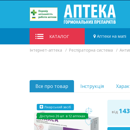
КАТАЛОГ
Аптеки на мапі
Iнтернет-аптека
Респіраторна система
Антиг
Все про товар
Інструкція
Харак
Лікарський засіб
143
від
Доступно
26 шт. в 12 аптеках