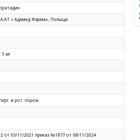
оратадин
А.АТ « Адамед Фарма», Польща.
 5 мг
перг. в рот. порож.
2 от 03/11/2021 приказ №1877 от 08/11/2024