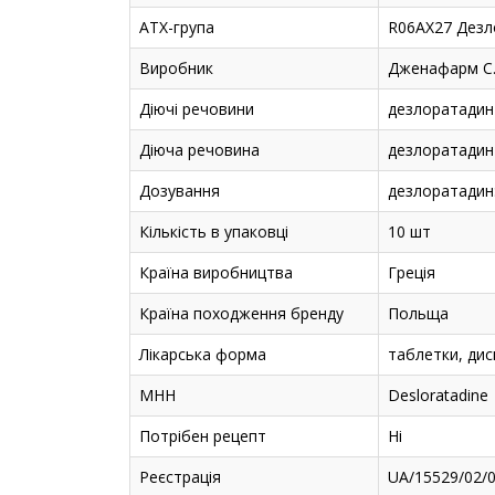
АТХ-група
R06AX27 Дезл
Виробник
Дженафарм С.
Діючі речовини
дезлоратадин
Діюча речовина
дезлоратадин
Дозування
дезлоратадин:
Кількість в упаковці
10 шт
Країна виробництва
Греція
Країна походження бренду
Польща
Лікарська форма
таблетки, дис
МНН
Desloratadine
Потрібен рецепт
Ні
Реєстрація
UA/15529/02/0