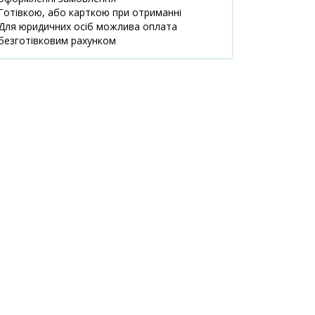
08:00-21:00
Готівкою, або карткою при отриманні
маршрут
Для юридичних осіб можлива оплата
безготівковим рахунком
м.Київ,
2 шт.
144.90 ₴
вул.Андрія
Аболмасова, 6
08:00-21:00
маршрут
м.Київ,
3 шт.
145.70 ₴
вул.Васильківська,
34
08:00-21:00
маршрут
Київська обл.,
1 шт.
190.20 ₴
м.Бровари,
вул.Київська, 316
09:00-21:00
маршрут
м.Київ,
1 шт.
146 ₴
вул.Петра