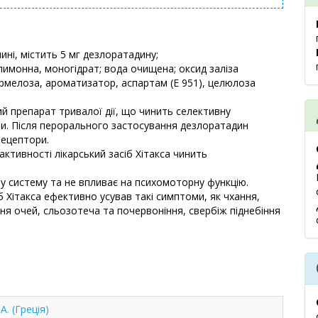
ні, містить 5 мг дезлоратадину;
лимонна, моногідрат; вода очищена; оксид заліза
кармелоза, ароматизатор, аспартам (Е 951), целюлоза
й препарат тривалої дії, що чинить селективну
ри. Після перорального застосування дезлоратадин
рецептори.
активності лікарський засіб Хітакса чинить
у систему та не впливає на психомоторну функцію.
іб Хітакса ефективно усував такі симптоми, як чхання,
ня очей, сльозотеча та почервоніння, свербіж піднебіння
. (Греція)