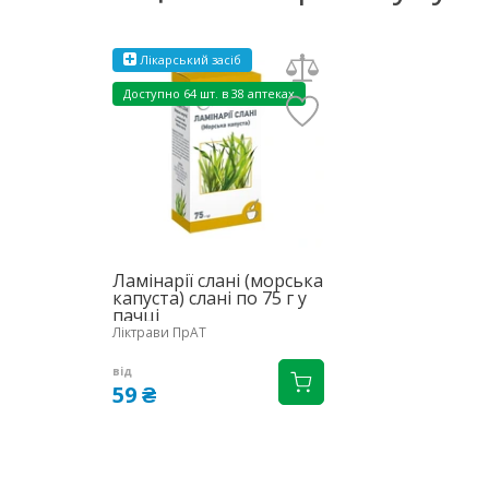
Лікарський засіб
Доступно
64 шт. в 38 аптеках
Ламінарії слані (морська
капуста) слані по 75 г у
пачці
Ліктрави ПрАТ
від
59 ₴