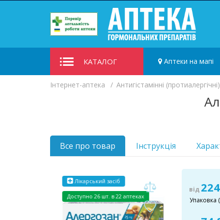
КАТАЛОГ
Аптеки на мапі
Iнтернет-аптека
Антигістамінні (протиалергічні
Ал
Все про товар
Інструкція
Харак
Лікарський засіб
224
від
Доступно
26 шт. в 22 аптеках
Упаковка (