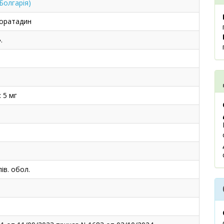
Болгарія)
оратадин
.
 5 мг
ів. обол.