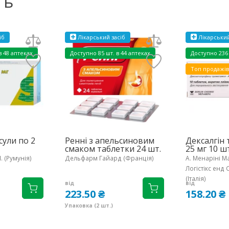
ть
іб
Лікарський засіб
Лікарський
в 48 аптеках
Доступно
85 шт. в 44 аптеках
Доступно
236
Топ продажів
сули по 2
Ренні з апельсиновим
Дексалгін 
смаком таблетки 24 шт.
25 мг 10 ш
Л. (Румунія)
Дельфарм Гайард (Франція)
A. Менаріні М
Логістікс енд 
(Італія)
від
від
223.50 ₴
158.20 ₴
Упаковка (2 шт.)