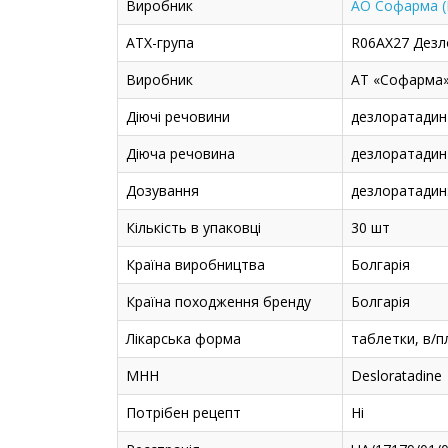
Виробник
АО Софарма (
АТХ-група
R06AX27 Дезл
Виробник
АТ «Софарма»
Діючі речовини
дезлоратадин
Діюча речовина
дезлоратадин
Дозування
дезлоратадин:
Кількість в упаковці
30 шт
Країна виробництва
Болгарія
Країна походження бренду
Болгарія
Лікарська форма
таблетки, в/пл
МНН
Desloratadine
Потрібен рецепт
Ні