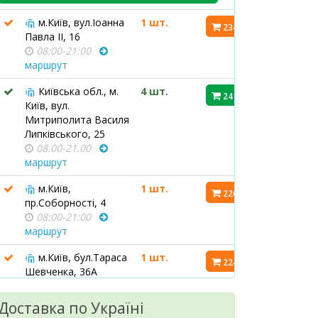
м.Київ, вул.Іоанна
1 шт.
234.30 ₴
Павла ІІ, 16
08:00-21:00
маршрут
Київська обл., м.
4 шт.
241.20 ₴
Київ, вул.
Митриполита Василя
Липківського, 25
08.00-21.00
маршрут
м.Київ,
1 шт.
226.70 ₴
пр.Соборності, 4
08:00-21:00
маршрут
м.Київ, бул.Тараса
1 шт.
224.60 ₴
Шевченка, 36А
08:00-21:00
маршрут
Доставка по Україні