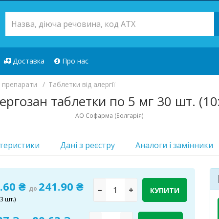
Доставка
Про нас
) препарати
Таблетки від алергії
ергозан таблетки по 5 мг 30 шт. (10
АО Софарма (Болгарія)
теристики
Дані з реєстру
Аналоги i замінники
.60 ₴
241.90 ₴
до
–
+
КУПИТИ
3 шт.)