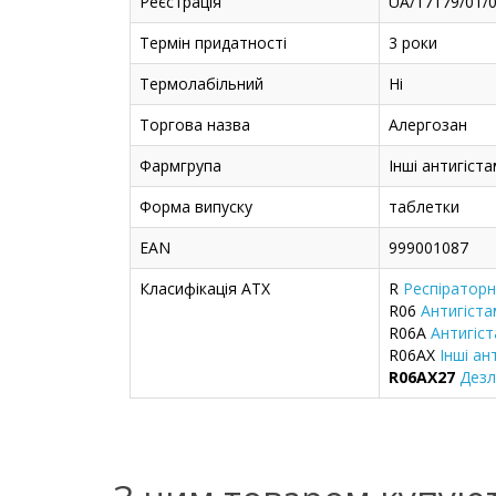
Реєстрація
UA/17179/01/0
Термін придатності
3 роки
Термолабільний
Ні
Торгова назва
Алергозан
Фармгрупа
Інші антигіст
Форма випуску
таблетки
EAN
999001087
Класифікація ATX
R
Респіраторн
R06
Антигіста
R06A
Антигіст
R06AX
Інші ан
R06AX27
Дезл