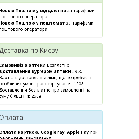
Київська обл.,
1 шт.
241.40 ₴
м.Миронівка,
Новою Поштою у відділення
за тарифами
вул.Соборності, 61А
поштового оператора
08:00-20:00
Новою Поштою у поштомат
за тарифами
маршрут
поштового оператора
Київська обл.,
1 шт.
239.50 ₴
м.Тараща,
Доставка по Києву
вул.Хмельницького
Богдана, 6
08:00-21:00
Самовивіз з аптеки
Безплатно
маршрут
Доставлення кур'єром аптеки
59 ₴.
Вартість доставлення ліків, що потребують
м.Київ,
1 шт.
особливих умов транспортування: 150₴
234.50 ₴
вул.Драгоманова,
Доставлення безплатне при замовленні на
38А
суму більш ніж 250₴
08:00-20:00
маршрут
Оплата
м.Київ,
1 шт.
241.90 ₴
вул.Лаврухіна, 4
09:00-22:00
Оплата карткою, GooglePay, Apple Pay
при
маршрут
оформленні замовлення