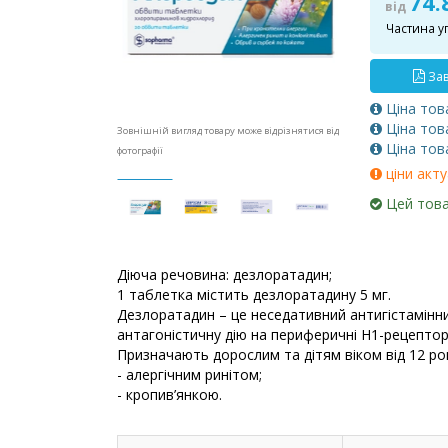
74.
від
Частина у
Зав
Ціна тов
Ціна тов
Зовнішній вигляд товару може відрізнятися від
Ціна тов
фотографії
ціни акту
Цей това
Діюча речовина: дезлоратадин;
1 таблетка містить дезлоратадину 5 мг.
Дезлоратадин – це неседативний антигістамінни
антагоністичну дію на периферичні H1-рецептор
Призначають дорослим та дітям віком від 12 рок
- алергічним ринітом;
- кропив’янкою.