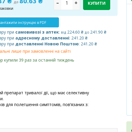
87 ₴
80.63 ₴
до
–
+
КУПИТИ
паковки
антажити інструкцію в PDF
ару при
самовивозі з аптек
:
224.60 ₴
241.90 ₴
від
до
ару при
адресному доставленні
: 241.20 ₴
ару при
доставленні Новою Поштою
: 241.20 ₴
альні лише при замовленні на сайті
р купили 39 раз за останній тиждень
й препарат тривалої дії, що має селективну
и.
ів для полегшення симптомів, пов’язаних з: