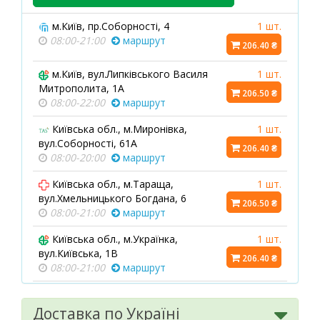
м.Київ, пр.Соборності, 4
1 шт.
08:00-21:00
маршрут
206.40 ₴
м.Київ, вул.Липківського Василя
1 шт.
Митрополита, 1А
206.50 ₴
08:00-22:00
маршрут
Київська обл., м.Миронівка,
1 шт.
вул.Соборності, 61А
206.40 ₴
08:00-20:00
маршрут
Київська обл., м.Тараща,
1 шт.
вул.Хмельницького Богдана, 6
206.50 ₴
08:00-21:00
маршрут
Київська обл., м.Українка,
1 шт.
вул.Київська, 1В
206.40 ₴
08:00-21:00
маршрут
Київська обл., м.Бровари,
1 шт.
вул.Київська, 243 прим.14
Доставка по Україні
206.40 ₴