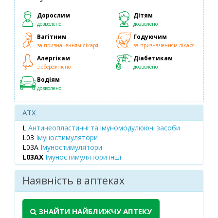
Дорослим
Дітям
дозволено
дозволено
Вагітним
Годуючим
за призначенням лікаря
за призначенням лікаря
Алергікам
Діабетикам
з обережністю
дозволено
Водіям
дозволено
ATX
L
Антинеопластичні та імуномодулюючі засоби
L03
Імуностимулятори
L03A
Імуностимулятори
L03AX
Імуностимулятори інші
Наявність в аптеках
ЗНАЙТИ НАЙБЛИЖЧУ АПТЕКУ