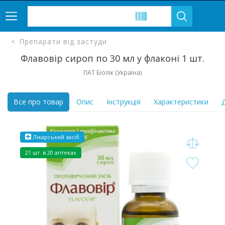
Препарати від застуди
Флавовір сироп по 30 мл у флаконі 1 шт.
ПАТ Біолік (Україна)
Все про товар
Опис
Інструкція
Характеристики
Д
Лікарський засіб
21 шт. в 20 аптеках