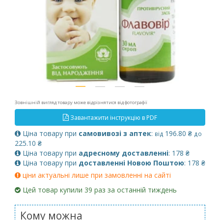
Зовнішній вигляд товару може відрізнятися від фотографії
Завантажити інструкцію в PDF
Ціна товару при
самовивозі з аптек
:
196.80 ₴
від
до
225.10 ₴
Ціна товару при
адресному доставленні
: 178 ₴
Ціна товару при
доставленні Новою Поштою
: 178 ₴
ціни актуальні лише при замовленні на сайті
Цей товар купили 39 раз за останній тиждень
Кому можна