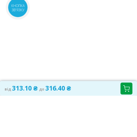
КНОПКА
ЗВ'ЯЗКУ
313.10 ₴
316.40 ₴
від
до