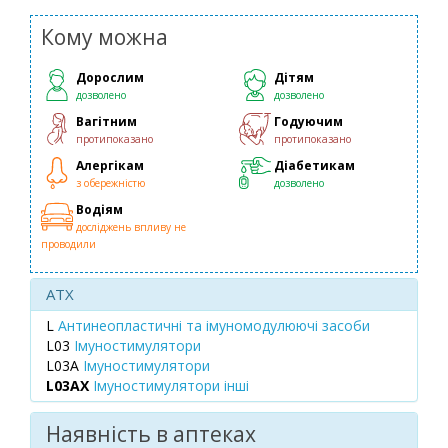
Кому можна
Дорослим
Дітям
дозволено
дозволено
Вагітним
Годуючим
протипоказано
протипоказано
Алергікам
Діабетикам
з обережністю
дозволено
Водіям
досліджень впливу не
проводили
ATX
L
Антинеопластичні та імуномодулюючі засоби
L03
Імуностимулятори
L03A
Імуностимулятори
L03AX
Імуностимулятори інші
Наявність в аптеках