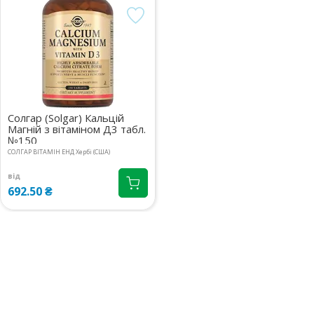
м.Київ, бул.Тараса Шевченка,
Доставимо
36А
до 3 діб
08:00-21:00
маршрут
288.90 ₴
м.Київ, вул.Іоанна Павла ІІ, 16
Доставимо
08:00-21:00
маршрут
до 3 діб
288.90 ₴
Солгар (Solgar) Кальцій
Магній з вітаміном Д3 табл.
№150
СОЛГАР ВІТАМІН ЕНД Хербі (США)
від
692.50 ₴