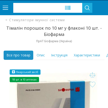
Стимулятори імунної системи
Тімалін порошок по 10 мг у флаконі 10 шт. -
Біофарма
ПрАТ Біофарма (Україна)
Все про товар
Опис
Інструкція
Характеристики
Д
Лікарський засіб
18 шт. в 10 аптеках