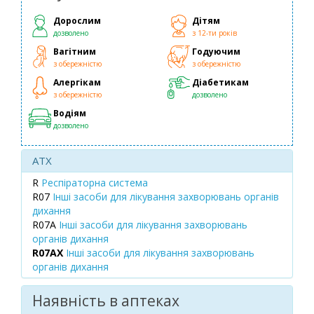
Дорослим
Дітям
дозволено
з 12-ти років
Вагітним
Годуючим
з обережністю
з обережністю
Алергікам
Діабетикам
з обережністю
дозволено
Водіям
дозволено
ATX
R
Респіраторна система
R07
Інші засоби для лікування захворювань органів
дихання
R07A
Інші засоби для лікування захворювань
органів дихання
R07AX
Інші засоби для лікування захворювань
органів дихання
Наявність в аптеках