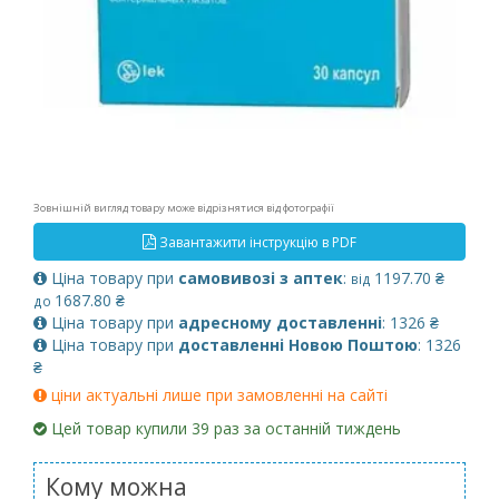
Зовнішній вигляд товару може відрізнятися від фотографії
Завантажити інструкцію в PDF
Ціна товару при
самовивозі з аптек
:
1197.70 ₴
від
1687.80 ₴
до
Ціна товару при
адресному доставленні
: 1326 ₴
Ціна товару при
доставленні Новою Поштою
: 1326
₴
ціни актуальні лише при замовленні на сайті
Цей товар купили 39 раз за останній тиждень
Кому можна