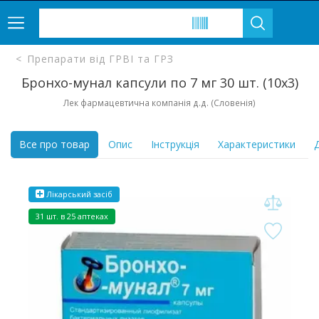
Препарати від ГРВІ та ГРЗ
Бронхо-мунал капсули по 7 мг 30 шт. (10х3)
Лек фармацевтична компанія д.д. (Словенія)
Все про товар
Опис
Інструкція
Характеристики
Д
Лікарський засіб
31 шт. в 25 аптеках