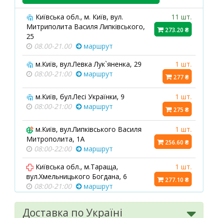
Київська обл., м. Київ, вул.
11 шт.
Митриполита Василя Липківського,
273.20 ₴
25
08.00-21.00
маршрут
м.Київ, вул.Левка Лук`яненка, 29
1 шт.
08:00-21:00
маршрут
277 ₴
м.Київ, бул.Лесі Українки, 9
1 шт.
08:00-21:00
маршрут
275 ₴
м.Київ, вул.Липківського Василя
1 шт.
Митрополита, 1А
256.60 ₴
08:00-22:00
маршрут
Київська обл., м.Тараща,
1 шт.
вул.Хмельницького Богдана, 6
277.10 ₴
08:00-21:00
маршрут
Київська обл., с.Ходосівка,
1 шт.
Доставка по Україні
вул.Березова, 2
253.70 ₴