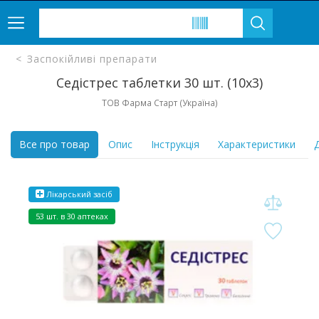
Заспокійливі препарати
Седістрес таблетки 30 шт. (10х3)
ТОВ Фарма Старт (Україна)
Все про товар
Опис
Інструкція
Характеристики
Д
Лікарський засіб
53 шт. в 30 аптеках