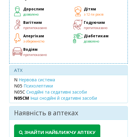
Дорослим
Дітям
дозволено
з 12-ти років
Вагітним
Годуючим
протипоказано
протипоказано
Алергікам
Діабетикам
з обережністю
дозволено
Водіям
протипоказано
ATX
N
Нервова система
N05
Психолептики
N05C
Снодійні та седативні засоби
N05CM
Інші снодійні й седативні засоби
Наявність в аптеках
ЗНАЙТИ НАЙБЛИЖЧУ АПТЕКУ