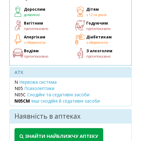
Дорослим
Дітям
дозволено
з 12-ти років
Вагітним
Годуючим
протипоказано
протипоказано
Алергікам
Діабетикам
з обережністю
з обережністю
Водіям
З алкоголем
протипоказано
протипоказано
ATX
N
Нервова система
N05
Психолептики
N05C
Снодійні та седативні засоби
N05CM
Інші снодійні й седативні засоби
Наявність в аптеках
ЗНАЙТИ НАЙБЛИЖЧУ АПТЕКУ