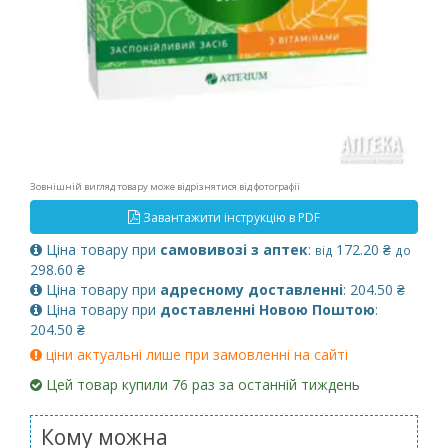
Зовнішній вигляд товару може відрізнятися від фотографії
Завантажити інструкцію в PDF
Ціна товару при
самовивозі з аптек
:
172.20 ₴
від
до
298.60 ₴
Ціна товару при
адресному доставленні
: 204.50 ₴
Ціна товару при
доставленні Новою Поштою
:
204.50 ₴
ціни актуальні лише при замовленні на сайті
Цей товар купили 76 раз за останній тиждень
Кому можна