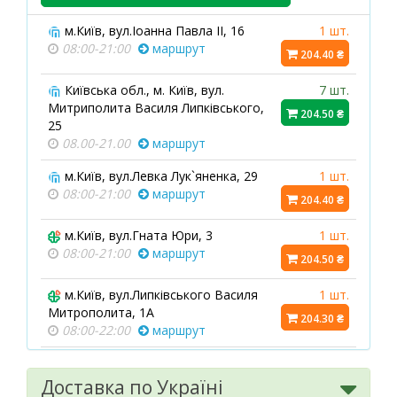
м.Київ, вул.Іоанна Павла ІІ, 16
1 шт.
08:00-21:00
маршрут
204.40 ₴
Київська обл., м. Київ, вул.
7 шт.
Митриполита Василя Липківського,
204.50 ₴
25
08.00-21.00
маршрут
м.Київ, вул.Левка Лук`яненка, 29
1 шт.
08:00-21:00
маршрут
204.40 ₴
м.Київ, вул.Гната Юри, 3
1 шт.
08:00-21:00
маршрут
204.50 ₴
м.Київ, вул.Липківського Василя
1 шт.
Митрополита, 1А
204.30 ₴
08:00-22:00
маршрут
Київська обл., м.Миронівка,
1 шт.
вул.Соборності, 61А
Доставка по Україні
204.50 ₴