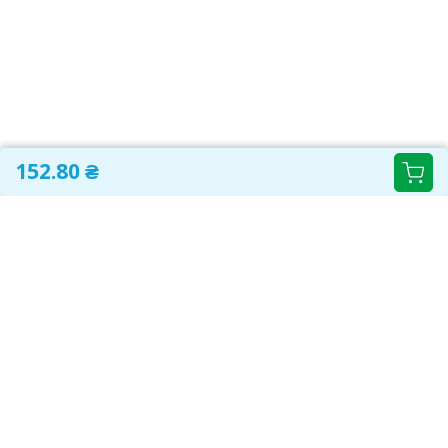
152.80 ₴
САМОЛІКУВАННЯ МОЖЕ БУТИ ШКІДЛИВИМ ДЛЯ
ВАШОГО ЗДОРОВ'Я
ПЕРЕД ЗАСТОСУВАННЯМ ПРЕПАРАТУ ПРОКОНСУЛЬТУЙТЕСЬ З
ЛІКАРЕМ