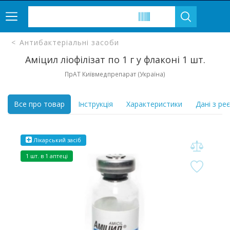
Антибактеріальні засоби
Аміцил ліофілізат по 1 г у флаконі 1 шт.
ПрАТ Київмедпрепарат (Україна)
Все про товар
Інструкція
Характеристики
Дані з ре
Лікарський засіб
1 шт. в 1 аптеці