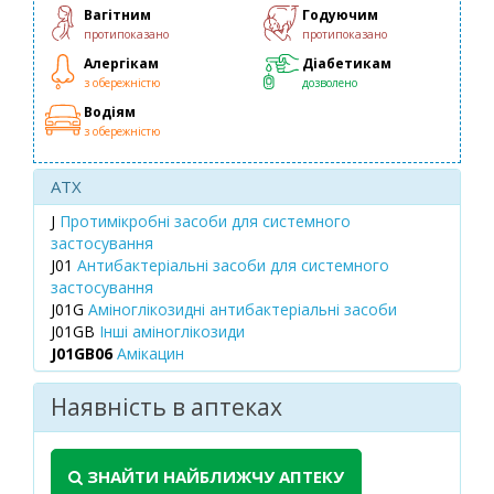
Вагітним
Годуючим
протипоказано
протипоказано
Алергікам
Діабетикам
з обережністю
дозволено
Водіям
з обережністю
ATX
J
Протимікробні засоби для системного
застосування
J01
Антибактеріальні засоби для системного
застосування
J01G
Аміноглікозидні антибактеріальні засоби
J01GB
Інші аміноглікозиди
J01GB06
Амікацин
Наявність в аптеках
ЗНАЙТИ НАЙБЛИЖЧУ АПТЕКУ