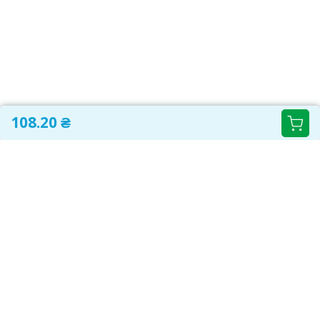
108.20 ₴
САМОЛІКУВАННЯ МОЖЕ БУТИ ШКІДЛИВИМ ДЛЯ
ВАШОГО ЗДОРОВ'Я
ПЕРЕД ЗАСТОСУВАННЯМ ПРЕПАРАТУ ПРОКОНСУЛЬТУЙТЕСЬ З
ЛІКАРЕМ