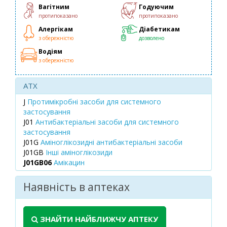
Вагітним
Годуючим
протипоказано
протипоказано
Алергікам
Діабетикам
з обережністю
дозволено
Водіям
з обережністю
ATX
J
Протимікробні засоби для системного
застосування
J01
Антибактеріальні засоби для системного
застосування
J01G
Аміноглікозидні антибактеріальні засоби
J01GB
Інші аміноглікозиди
J01GB06
Амікацин
Наявність в аптеках
ЗНАЙТИ НАЙБЛИЖЧУ АПТЕКУ