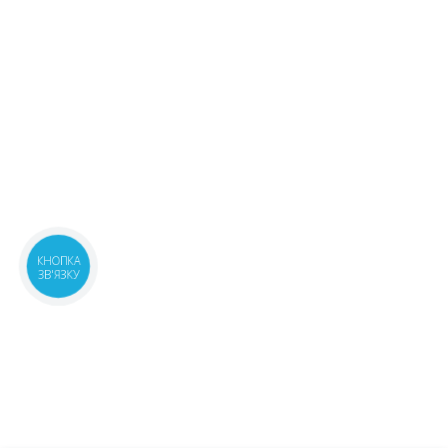
08:00-21:00
маршрут
м.Київ, бул.Лесі Українки, 24
3 шт.
08:00-21:00
маршрут
318.80 ₴
м.Київ, вул.Антоновича, 47А
2 шт.
08:00-21:00
маршрут
318.80 ₴
Київська обл., с.Чайки,
4 шт.
вул.Лобановського Валерія, 35
293.50 ₴
корп.2
08:00-21:00
маршрут
КНОПКА
Київська обл., м.Українка,
1 шт.
ЗВ'ЯЗКУ
вул.Юності, 1Б
319.80 ₴
08:00-21:00
маршрут
м.Київ, вул.Замковецька, 106Б
2 шт.
08:00-20:00
маршрут
318.80 ₴
м.Київ, вул.Л.Руденко, 11Б
1 шт.
08:00-21:00
маршрут
318.80 ₴