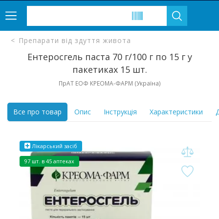
Препарати від здуття живота
Ентеросгель паста 70 г/100 г по 15 г у
пакетиках 15 шт.
ПрАТ ЕОФ КРЕОМА-ФАРМ (Україна)
Все про товар
Опис
Інструкція
Характеристики
Д
Лікарський засіб
97 шт. в 45 аптеках