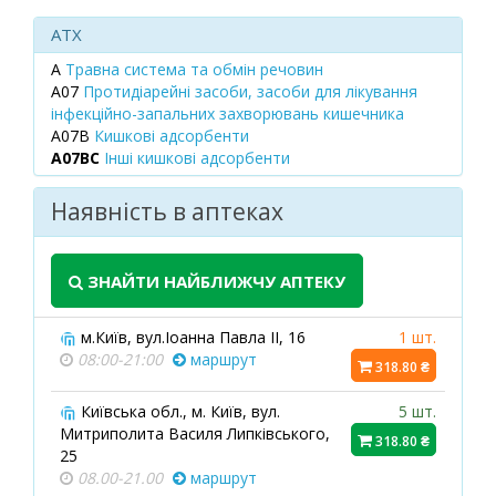
ATX
A
Травна система та обмін речовин
A07
Протидіарейні засоби, засоби для лікування
інфекційно-запальних захворювань кишечника
A07B
Кишкові адсорбенти
A07BC
Інші кишкові адсорбенти
Наявність в аптеках
ЗНАЙТИ НАЙБЛИЖЧУ АПТЕКУ
м.Київ, вул.Іоанна Павла ІІ, 16
1 шт.
08:00-21:00
маршрут
318.80 ₴
Київська обл., м. Київ, вул.
5 шт.
Митриполита Василя Липківського,
318.80 ₴
25
08.00-21.00
маршрут