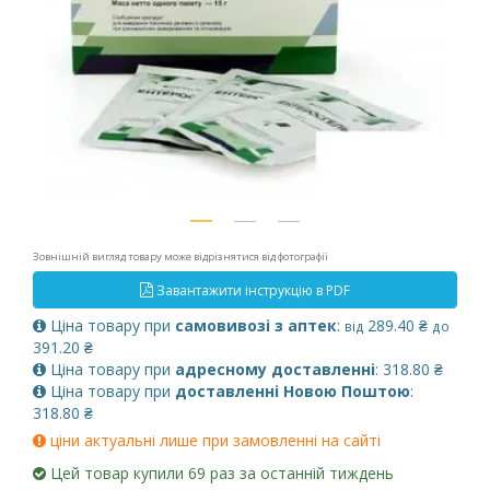
Зовнішній вигляд товару може відрізнятися від фотографії
Завантажити інструкцію в PDF
Ціна товару при
самовивозі з аптек
:
289.40 ₴
від
до
391.20 ₴
Ціна товару при
адресному доставленні
: 318.80 ₴
Ціна товару при
доставленні Новою Поштою
:
318.80 ₴
ціни актуальні лише при замовленні на сайті
Цей товар купили 69 раз за останній тиждень