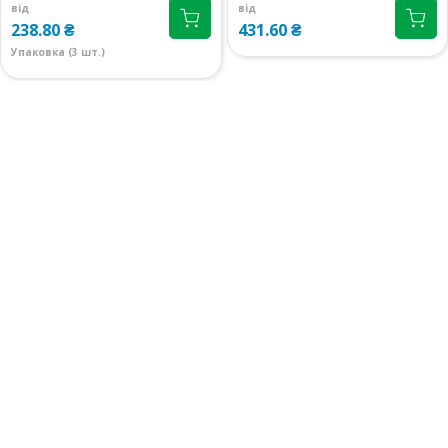
08:00-20:00
маршрут
від
від
318.80 ₴
238.80 ₴
431.60 ₴
Упаковка (3 шт.)
м.Київ, вул.Левка Лук`яненко
1 шт.
(Тимошенко), 18
318.80 ₴
08:00-21:00
маршрут
м.Київ, вул.Ревуцького, 9
1 шт.
08:00-21:00
маршрут
319.50 ₴
м.Київ, вул.Лаврухіна, 4
2 шт.
09:00-22:00
маршрут
318.80 ₴
м.Київ, вул.Білецького, 1.3
3 шт.
08:00-21:00
маршрут
318.80 ₴
м.Київ, вул.Драгомирова
4 шт.
Михайла, 2А прим.412
318.80 ₴
08:00-21:00
маршрут
м.Київ, вул.Григоровича-
4 шт.
Барського, 1
318.80 ₴