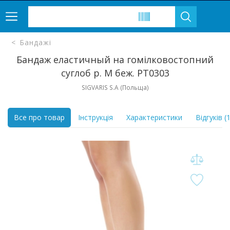
Бандажі
Бандаж еластичный на гомілковостопний
суглоб р. M беж. РТ0303
SIGVARIS S.A (Польща)
Все про товар
Інструкція
Характеристики
Відгуків (1