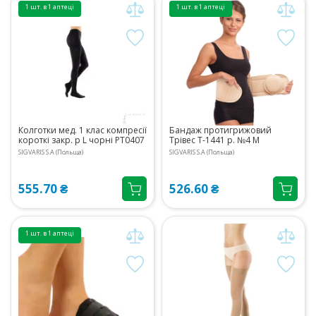
1 шт. в 1 аптеці
1 шт. в 1 аптеці
Колготки мед. 1 клас компресії
Бандаж протигрижовий
короткі закр. р L чорні PT0407
Трівес Т-1441 р. №4 М
SIGVARIS S.A (Польща)
SIGVARIS S.A (Польща)
555.70 ₴
526.60 ₴
1 шт. в 1 аптеці