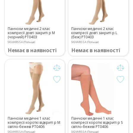
Панчохи медичні 2 клас
Панчохи медичні 2 клас
компресії довгі закриті р M
компресії довгі закриті р L
(чорний) PT0403
(беж) PT0403
SIGVARIS S.A (Польща)
SIGVARIS S.A (Польща)
Немає в наявності
Немає в наявності
Панчохи медичні 1 клас
Панчохи медичні 1 клас
компресії короткі відкриті р М
компресії короткі відкриті р S
світло-бежеві PT0406
світло-бежеві PT0406
SIGVARIS S.A (Польща)
SIGVARIS S.A (Польща)