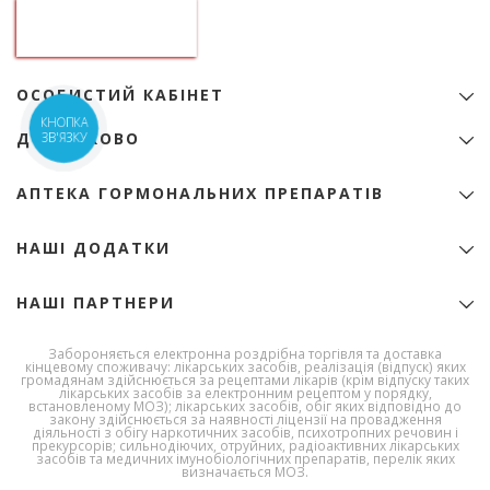
ТОВ "Аптека гормональних препаратів"
01133, Україна, Київ
б-р Лесі Українки, 9
ідентифікаційний код 22974151
ОСОБИСТИЙ КАБІНЕТ
+38 (068) 345-01-31
Особистий Кабінет
КНОПКА
zakaz@e-apteka.com.ua
ДОДАТКОВО
ЗВ'ЯЗКУ
Закладки
Мережа аптек на мапі
Товари зі знижкою
Програма лояльності
АПТЕКА ГОРМОНАЛЬНИХ ПРЕПАРАТІВ
Акції
Бренди
Ліцензія
НАШІ ДОДАТКИ
Ліки за алфавітом
Сертифікати
Новини
Публічний договір (Оферта)
НАШІ ПАРТНЕРИ
Корисна інформація
Полiтика конфiденцiйностi
Умови доставки та оплати
Державна служба
Забороняється електронна роздрібна торгівля та доставка
України з
Умови використання сайту
кінцевому споживачу: лікарських засобів, реалізація (відпуск) яких
лікарських
громадянам здійснюється за рецептами лікарів (крім відпуску таких
Про Компанію
засобів та
лікарських засобів за електронним рецептом у порядку,
контролю за
встановленому МОЗ); лікарських засобів, обіг яких відповідно до
Політика повернення
закону здійснюється за наявності ліцензії на провадження
наркотиками
діяльності з обігу наркотичних засобів, психотропних речовин і
Політика якості
прекурсорів; сильнодіючих, отруйних, радіоактивних лікарських
засобів та медичних імунобіологічних препаратів, перелік яких
Робота в компанії
визначається МОЗ.