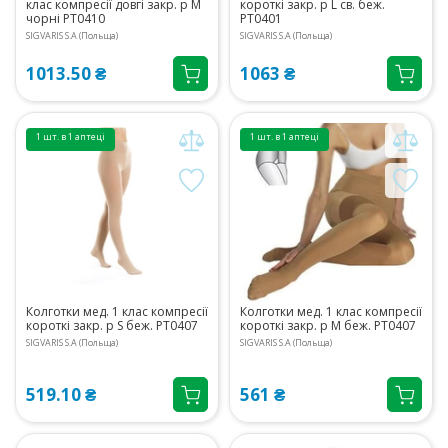
клас компресії довгі закр. р M
короткі закр. р L св. беж.
чорні PT0410
PT0401
SIGVARIS S.A (Польща)
SIGVARIS S.A (Польща)
1013.50 ₴
1063 ₴
1 шт. в 1 аптеці
1 шт. в 1 аптеці
Колготки мед. 1 клас компресії
Колготки мед. 1 клас компресії
короткі закр. р S беж. PT0407
короткі закр. р M беж. PT0407
SIGVARIS S.A (Польща)
SIGVARIS S.A (Польща)
519.10 ₴
561 ₴