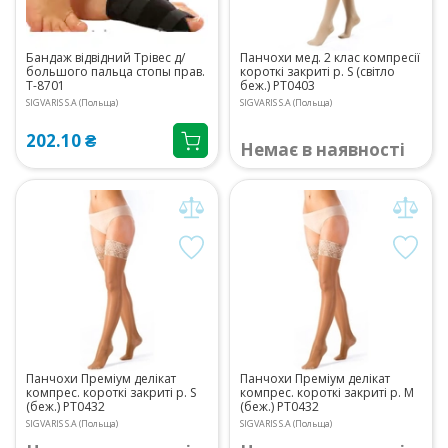
Бандаж відвідний Трівес д/
Панчохи мед. 2 клас компресії
большого пальца стопы прав.
короткі закриті р. S (світло
Т-8701
беж.) PT0403
SIGVARIS S.A (Польща)
SIGVARIS S.A (Польща)
202.10 ₴
Немає в наявності
Панчохи Преміум делікат
Панчохи Преміум делікат
компрес. короткі закриті р. S
компрес. короткі закриті р. M
(беж.) PT0432
(беж.) PT0432
SIGVARIS S.A (Польща)
SIGVARIS S.A (Польща)