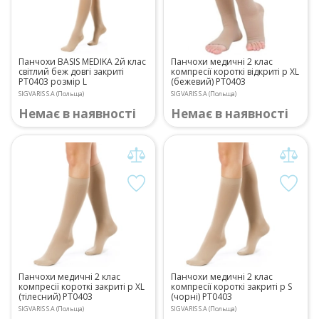
Панчохи BASIS MEDIKA 2й клас
Панчохи медичні 2 клас
світлий беж довгі закриті
компресії короткі відкриті р XL
РТ0403 розмір L
(бежевий) PT0403
SIGVARIS S.A (Польща)
SIGVARIS S.A (Польща)
Немає в наявності
Немає в наявності
Панчохи медичні 2 клас
Панчохи медичні 2 клас
компресії короткі закриті р XL
компресії короткі закриті р S
(тілесний) PT0403
(чорні) PT0403
SIGVARIS S.A (Польща)
SIGVARIS S.A (Польща)