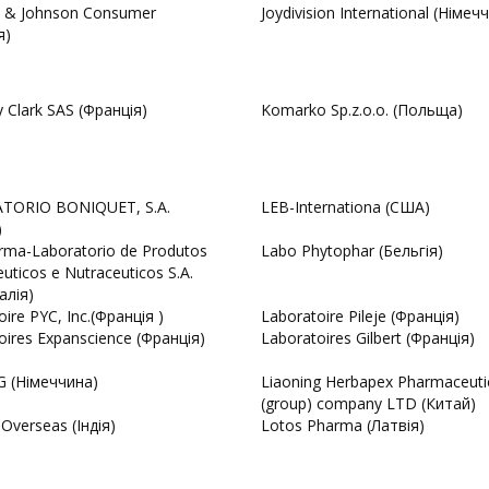
 & Johnson Consumer
Joydivision International (Німеч
я)
y Clark SAS (Франція)
Komarko Sp.z.o.o. (Польща)
TORIO BONIQUET, S.A.
LEB-Internationa (США)
)
arma-Laboratorio de Produtos
Labo Phytophar (Бельгія)
uticos e Nutraceuticos S.A.
алія)
ire PYC, Inc.(Франція )
Laboratoire Pileje (Франція)
oires Expanscience (Франція)
Laboratoires Gilbert (Франція)
G (Німеччина)
Liaoning Herbapex Pharmaceuti
(group) company LTD (Китай)
Overseas (Індія)
Lotos Pharma (Латвія)