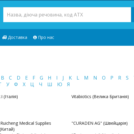
Доставка
Про нас
B
C
D
E
F
G
H
I
J
K
L
M
N
O
P
R
S
Т
У
Ф
Х
Ц
Ч
Ш
Ю
Я
r.I (Італія)
Vitabiotics (Велика Британія)
 Ruicheng Medical Supplies
"CURADEN AG" (Швейцарія)
 (Китай)