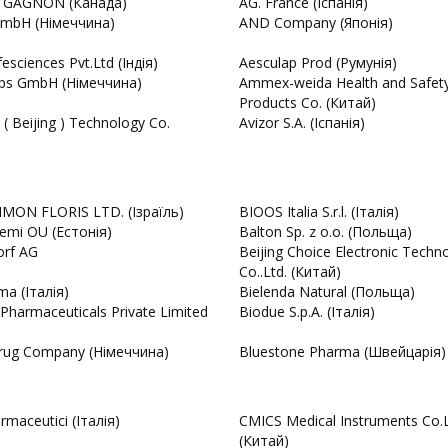
 GAGNON (Канада)
AG. France (Іспанія)
mbH (Німеччина)
AND Company (Японія)
fesciences Pvt.Ltd (Індія)
Aesculap Prod (Румунія)
ps GmbH (Німеччина)
Ammex-weida Health and Safet
Products Co. (Китай)
k ( Beijing ) Technology Co.
Avizor S.A. (Іспанія)
MON FLORIS LTD. (Ізраїль)
BIOOS Italia S.r.l. (Італія)
hemi OU (Естонія)
Balton Sp. z o.o. (Польща)
orf AG
Beijing Choice Electronic Techn
Co..Ltd. (Китай)
ma (Італія)
Bielenda Natural (Польща)
 Pharmaceuticals Private Limited
Biodue S.p.A. (Італія)
rug Company (Німеччина)
Bluestone Pharma (Швейцарія)
rmaceutici (Італія)
CMICS Medical Instruments Co.
(Китай)