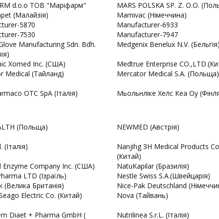
RM d.o.o ТОВ "Маріфарм"
MARS POLSKA SP. Z. O.O. (Пол
apet (Малайзія)
Mamivac (Німеччина)
turer-5870
Manufacturer-6933
turer-7530
Manufacturer-7947
Glove Manufacturing Sdn. Bdh.
Medgenix Benelux N.V. (Бельгія
ія)
ic Xomed Inc. (США)
Medtrue Enterprise CO.,LTD.(Ки
r Medical (Тайланд)
Mercator Medical S.A. (Польща)
rmaco OTC SpA (Італія)
Mьольнліке Хелс Кеа Оу (Фінля
LTH (Польща)
NEWMED (Австрія)
. (Італія)
Nanjihg ЗH Medical Products Co
(Китай)
l Enzyme Company Inc. (США)
NatuKapilar (Бразилія)
harma LTD (Ізраїль)
Nestle Swiss S.A.(Швейцарія)
k (Велика Британія)
Nice-Pak Deutschland (Німеччи
Seago Electric Co. (Китай)
Nova (Тайвань)
em Diaet + Pharma GmbH (
Nutrilinea S.r.L. (Італія)