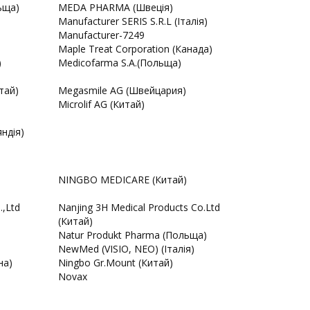
ьща)
MEDA PHARMA (Швеція)
Manufacturer SERIS S.R.L (Італія)
Manufacturer-7249
Maple Treat Corporation (Канада)
)
Medicofarma S.A.(Польща)
тай)
Megasmile AG (Швейцария)
Microlif AG (Китай)
ндія)
NINGBO MEDICARE (Китай)
.,Ltd
Nanjing 3H Medical Products Co.Ltd
(Китай)
Natur Produkt Pharma (Польща)
NewMed (VISIO, NEO) (Італія)
на)
Ningbo Gr.Mount (Китай)
Novax