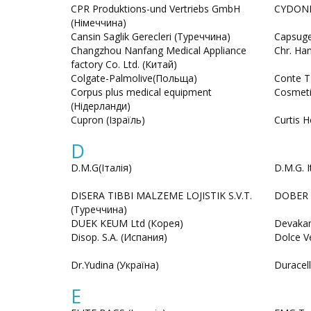
CPR Produktions-und Vertriebs GmbH
CYDONIA
(Німеччина)
Cansin Saglik Gerecleri (Туреччина)
Capsuge
Changzhou Nanfang Medical Appliance
Chr. Ha
factory Co. Ltd. (Китай)
Colgate-Palmolive(Польща)
Conte 
Corpus plus medical equipment
Cosmetic
(Нідерланди)
Cupron (Ізраїль)
Curtis 
D
D.M.G(Італія)
D.M.G. It
DISERA TIBBI MALZEME LOJISTIK S.V.T.
DOBER I
(Туреччина)
DUEK KEUM Ltd (Корея)
Devakam
Disop. S.A. (Испания)
Dolce V
Dr.Yudina (Україна)
Duracell
E