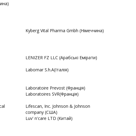
чина)
Kyberg Vital Pharma Gmbh (Німеччина)
LENIZER FZ LLC (Арабські Емірати)
Labomar S.h.A(Італія)
Laboratoire Prevost (Франція)
Laboratoires SVR(Франція)
cal
Lifescan, Inc. Johnson & Johnson
company (США)
Luv' n'care LTD (Китай)