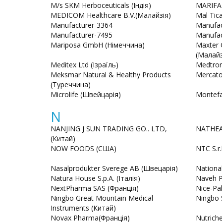
M/s SKM Herboceuticals (Індія)
MARIFA
MEDICOM Healthcare В.V.(Малайзія)
Mal Tic
Manufacturer-3364
Manufac
Manufacturer-7495
Manufac
Mariposa GmbH (Німеччина)
Maxter 
(Малайз
Meditex Ltd (Ізраїль)
Medtron
Meksmar Natural & Healthy Products
Mercato
(Туреччина)
Microlife (Швейцарія)
Montefa
N
NANJING J SUN TRADING GO.. LTD,
NATHEA
(Китай)
NOW FOODS (CША)
NTC S.r.l
Nasalprodukter Sverege AB (Швецарія)
Nationa
Natura House S.p.А. (Італія)
Naveh P
NextPharma SAS (Франція)
Nice-Pa
Ningbo Great Mountain Medical
Ningbo 
Instruments (Китай)
Novax Pharma(Франція)
Nutrich