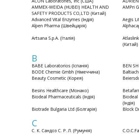
ACON Laboratories, Inc (США)
ADRIEN
AMMEX-WEIDA (HUBEI) HEALTH AND
AMPri G
SAFETY PRODUCTS CO,LTD (Китай)
Advanced Vital Enzymes (Індія)
Aegis Li
Alpen Pharma (Швейцарія)
Alphaca
Artsana S.p.A. (Італія)
Atlaslin
(Китай)
B
BABE Laboratorios (Іспанія)
BEN SHI
BODE Chemie Gmbh (Німеччина)
Baltiac
Beauty Cosmetic (Корея)
Beiersd
Besins Healthcare (Монако)
Betafar
Biodeal Pharmaceuticals (Індія)
Biodeal
(Індія)
Biotrade Bulgaria Ltd (Болгарія)
Block D
C
C. К. Сандоз С. Р. Л. (Румунія)
C.O.C.Fa