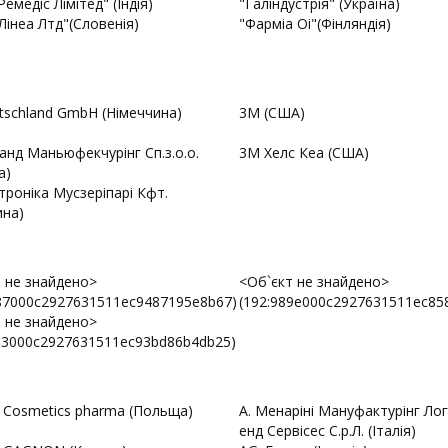
емедіс Лімітед" (Індія)
"Галіндустрія" (Україна)
інеа Лтд"(Словенія)
"Фарміа Оі"(Фінляндія)
schland GmbH (Німеччина)
3М (США)
нд Маньюфекчурінг Сп.з.о.о.
3М Хелс Кеа (США)
а)
троніка Мусзеріпарі Кфт.
ина)
 не знайдено>
<Об`єкт не знайдено>
87000c2927631511ec9487195e8b67)
(192:989e000c2927631511ec85
 не знайдено>
13000c2927631511ec93bd86b4db25)
 Cosmetics pharma (Польща)
A. Менаріні Мануфактурінг Лог
енд Сервісес С.р.Л. (Італія)