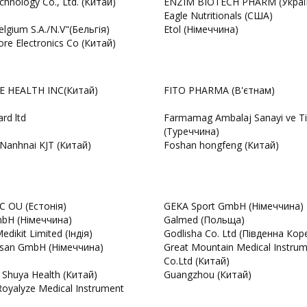
hnology Co., Ltd. (Китай)
ENZIM BIOTECH PHARM (Украї
M
Eagle Nutritionals (США)
elgium S.A./N.V"(Бельгія)
Etol (Німеччина)
ore Electronics Co (Китай)
E HEALTH INC(Китай)
FITO PHARMA (В'єтнам)
rd ltd
Farmamag Ambalaj Sanayi ve Ti
(Туреччина)
Nanhnai KJT (Китай)
Foshan hongfeng (Китай)
 OU (Естонія)
GEKA Sport GmbH (Німеччина)
bH (Німеччина)
Galmed (Польща)
edikit Limited (Індія)
Godlisha Co. Ltd (Південна Кор
san GmbH (Німеччина)
Great Mountain Medical Instru
Co.Ltd (Китай)
 Shuya Health (Китай)
Guangzhou (Китай)
Royalyze Medical Instrument