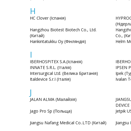
H
HC Clover (Іспанія)
HYPROC
(Нідерл
Hangzhou Biotest Biotech Co., Ltd.
Hangzho
(Китай)
Co., (Ки
Hankintatukku Oy (Фінляндія)
Helm Me
I
IBERHOSPITEX S.A.(Іспанія)
IBERHOS
INNATE S.R.L. (Італія)
IPSEN 
Intersurgical Ltd. (Велика Британія)
Ipek (Т
Italdevice S.r.I (Італія)
Ivalan 
J
JALAN ALMA (Малайзія)
JIANGS
DEVICE 
Jago Pro Sp (Польща)
Jetpik U
Jiangsu Nafang Medical Co..LTD (Китай)
Jiangsu 