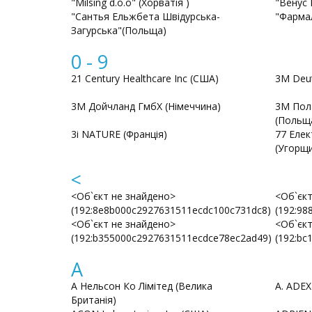
"Milsing d.o.o" (Хорватія )
"Венус Р
"Сантья Ельжбета Швідурська-
"ФармаЛ
Загурська"(Польща)
0 - 9
21 Century Healthcare Inc (США)
3M Deut
3М Дойчланд ГмбХ (Німеччина)
3М Пола
(Польщ
3і NATURE (Франція)
77 Елек
(Угорщ
<
<Об`єкт не знайдено>
<Об`єкт
(192:8e8b000c2927631511ecdc100c731dc8)
(192:98
<Об`єкт не знайдено>
<Об`єкт
(192:b355000c2927631511ecdce78ec2ad49)
(192:bc
A
A Нельсон Ко Лімітед (Велика
A. ADEX
Британія)