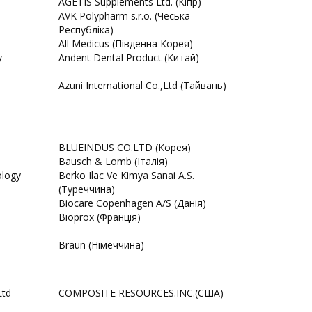
AGETIS Supplements Ltd. (Кіпр)
AVK Polypharm s.r.o. (Чеська
Республіка)
All Medicus (Південна Корея)
y
Andent Dental Product (Китай)
Azuni International Co.,Ltd (Тайвань)
BLUEINDUS CO.LTD (Корея)
Bausch & Lomb (Італія)
ology
Berko Ilac Ve Kimya Sanai A.S.
(Туреччина)
Biocare Copenhagen A/S (Данія)
Bioprox (Франція)
Braun (Німеччина)
Ltd
COMPOSITE RESOURCES.INC.(США)