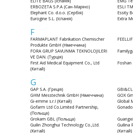
ELITE BAGS (Іспанія)
EMG Tec
ERBOZETA S.P.A (Сан-Маріно)
ESLI T
Elephant Co. d.o.o. (Сербія)
Essity B
Eurogine S.L. (Іспанія)
Extra M
F
FARMAPLANT Fabrikation Chemischer
FEELLIF
Produkte GmbH (Німеччина)
FORA GRUP SAVUNMA TEKNOLOJILERI
Familyga
VE DAN. (Турція)
First Aid Medical Equipment Co., Ltd
Foshan 
(Китай)
G
GAP S.A. (Греція)
GBI&CLC
GHM Messtechnik GmbH (Німеччина)
GOX Gm
Gi-emme s.r.I (Китай)
Global M
Gofarm Ltd Co.Limited Partnership,
Gonado
(Польща)
Grokam GBL (Польща)
Guangxi
Guilin Zhonghui Technology Co.,Ltd.
Guilina 
(Китай)
(Китай)