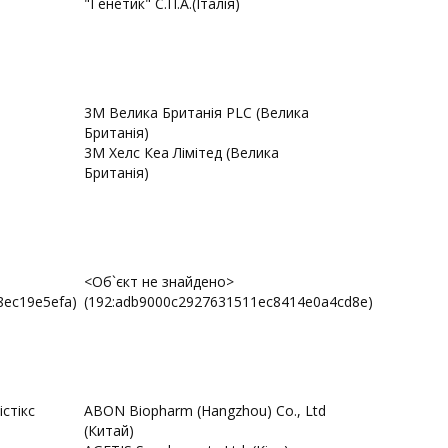
"Генетик" С.П.А.(Італія)
3М Велика Британія PLC (Велика
Британія)
3М Хелс Кеа Лімітед (Велика
Британія)
<Об`єкт не знайдено>
8ec19e5efa)
(192:adb9000c2927631511ec8414e0a4cd8e)
істікс
ABON Biopharm (Hangzhou) Co., Ltd
(Китай)