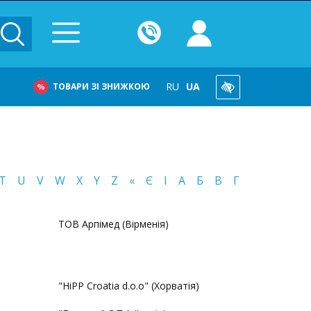
RU
UA
ТОВАРИ ЗІ ЗНИЖКОЮ
T
U
V
W
X
Y
Z
«
Є
І
А
Б
В
Г
ТОВ Арпімед (Вірменія)
"HiPP Croatia d.o.o" (Хорватія)