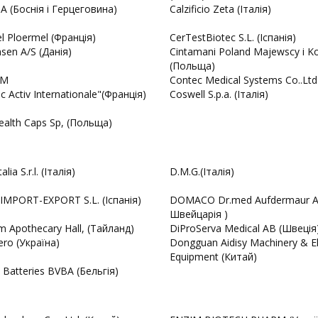
 (Боснія і Герцеговина)
Calzificio Zeta (Італія)
l Ploermel (Франція)
CerTestBiotec S.L. (Іспанія)
nsen A/S (Данія)
Cintamani Poland Majewscy i Koc
(Польща)
TM
Contec Medical Systems Co..Ltd
 Activ Internationale"(Франція)
Coswell S.p.a. (Італія)
Health Caps Sp, (Польща)
alia S.r.l. (Італія)
D.M.G.(Італія)
MPORT-EXPORT S.L. (Іспанія)
DOMACO Dr.med Aufdermaur A
Швейцарія )
 Apothecary Hall, (Тайланд)
DiProServa Medical AB (Швеція
ero (Україна)
Dongguan Aidisy Machinery & El
Equipment (Китай)
 Batteries BVBA (Бельгія)