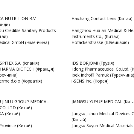
A NUTRITION B.V.
Haichang Contact Lens (Китай)
анди)
u Credible Sanitary Products
Hangzhou Hua an Medical & He
тай)
Instruments Co., (Китай)
dical GmbH (Німеччина)
Hofackerstrasse (Швейцарія)
PITEX,S.A. (Іспанія)
IDS BORJOMI (Грузія)
PHARMA BIOTECH (Франція)
Ildong Pharmaceutical Co.Ltd. (
уреччина)
Ipek Indrofil Pamuk (Туреччина
Terme d.o.o (Хорватія)
i-SENS Inc. (Корея)
U JINLU GROUP MEDICAL
JIANGSU YUYUE MEDICAL (Кита
CO..LTD (Китай)
SA (Китай)
Jiangsu Jichun Medical Devices 
(Китай)
Province (Китай)
Jiangsu Suyun Medical Materials