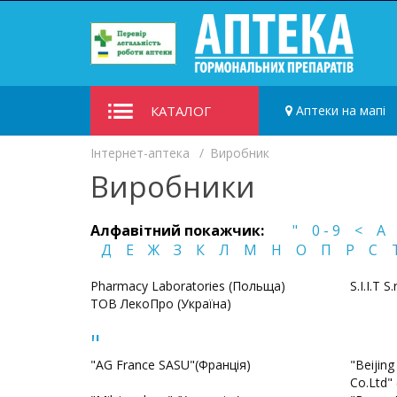
КАТАЛОГ
Аптеки на мапі
Iнтернет-аптека
Виробник
Виробники
Алфавітний покажчик:
"
0 - 9
<
A
Д
Е
Ж
З
К
Л
М
Н
О
П
Р
С
Pharmacy Laboratories (Польща)
S.I.I.T S.
ТОВ ЛекоПро (Україна)
"
"AG France SASU"(Франція)
"Beijing
Co.Ltd"