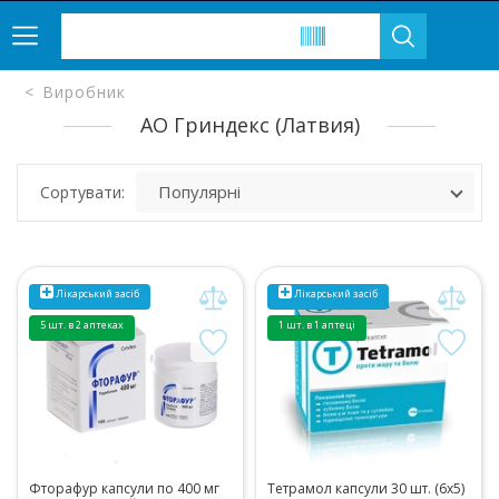
Виробник
АО Гриндекс (Латвия)
Сортувати:
Лікарський засіб
Лікарський засіб
5 шт. в 2 аптеках
1 шт. в 1 аптеці
Фторафур капсули по 400 мг
Тетрамол капсули 30 шт. (6х5)