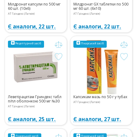
Мілдронат капсули по 500 мг
Мілдронат GX таблетки по 500
60 шт. (10х6)
мг 60 шт. (6х10)
АТ Гріндекс (Латвія)
АТ Гріндекс (Латвія)
Є аналоги, 22 шт.
Є аналоги, 22 шт.
Рецептурний
засіб
Лікарський засіб
Леветірацетам Гриндекс табл
Капсикам мазь по 50 г у тубах
п/пл оболонкою 500 мг №30
АТ Гріндекс (Латвія)
АТ Гріндекс (Латвія)
Є аналоги, 25 шт.
Є аналоги, 27 шт.
Лікарський засіб
Лікарський засіб