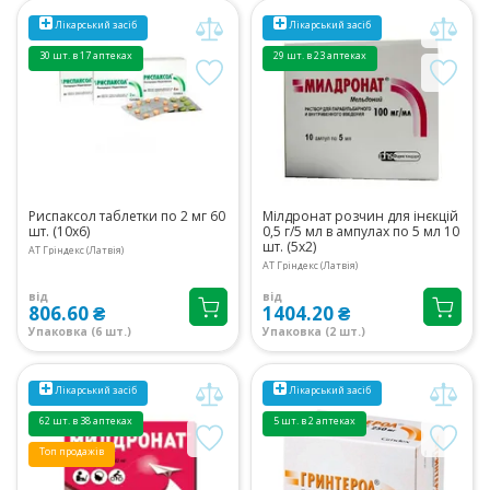
Лікарський засіб
Лікарський засіб
30 шт. в 17 аптеках
29 шт. в 23 аптеках
Риспаксол таблетки по 2 мг 60
Мілдронат розчин для інєкцій
шт. (10х6)
0,5 г/5 мл в ампулах по 5 мл 10
шт. (5х2)
АТ Гріндекс (Латвія)
АТ Гріндекс (Латвія)
від
від
806.60 ₴
1404.20 ₴
Упаковка (6 шт.)
Упаковка (2 шт.)
Лікарський засіб
Лікарський засіб
62 шт. в 38 аптеках
5 шт. в 2 аптеках
Топ продажів