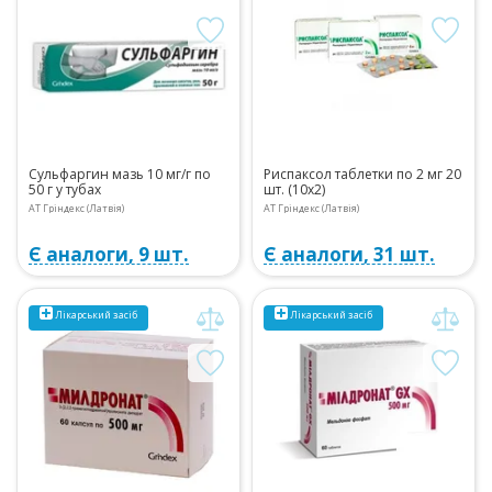
Сульфаргин мазь 10 мг/г по
Риспаксол таблетки по 2 мг 20
50 г у тубах
шт. (10х2)
АТ Гріндекс (Латвія)
АТ Гріндекс (Латвія)
Є аналоги, 9 шт.
Є аналоги, 31 шт.
Лікарський засіб
Лікарський засіб