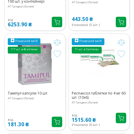
100 шт. у контейнері
АТ Гріндекс (Латвія)
АТ Гріндекс (Латвія)
443.50 ₴
від
6253.90 ₴
Упаковка (5 шт.)
Лікарський засіб
Лікарський засіб
117 шт. в 46 аптеках
11 шт. в 3 аптеках
Таміпул капсули 10 шт.
Риспаксол таблетки по 4 мг 60
шт. (10х6)
АТ Гріндекс (Латвія)
АТ Гріндекс (Латвія)
від
1515.60 ₴
від
181.30 ₴
Упаковка (6 шт.)