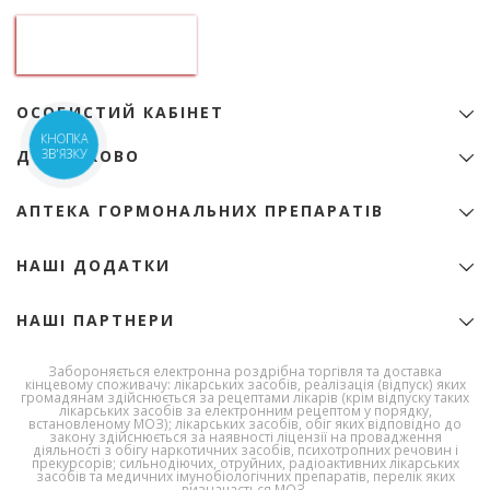
Контактна інформація
ТОВ "Аптека гормональних препаратів"
01133, Україна, Київ
б-р Лесі Українки, 9
ідентифікаційний код 22974151
ОСОБИСТИЙ КАБІНЕТ
+38 (068) 345-01-31
КНОПКА
Особистий Кабінет
zakaz@e-apteka.com.ua
ЗВ'ЯЗКУ
ДОДАТКОВО
Закладки
Мережа аптек на мапі
Товари зі знижкою
Програма лояльності
АПТЕКА ГОРМОНАЛЬНИХ ПРЕПАРАТІВ
Акції
Бренди
Ліцензія
НАШІ ДОДАТКИ
Ліки за алфавітом
Сертифікати
Новини
Публічний договір (Оферта)
НАШІ ПАРТНЕРИ
Корисна інформація
Полiтика конфiденцiйностi
Умови доставки та оплати
Державна служба
Забороняється електронна роздрібна торгівля та доставка
України з
Умови використання сайту
кінцевому споживачу: лікарських засобів, реалізація (відпуск) яких
лікарських
громадянам здійснюється за рецептами лікарів (крім відпуску таких
Про Компанію
засобів та
лікарських засобів за електронним рецептом у порядку,
контролю за
встановленому МОЗ); лікарських засобів, обіг яких відповідно до
Політика повернення
закону здійснюється за наявності ліцензії на провадження
наркотиками
діяльності з обігу наркотичних засобів, психотропних речовин і
Політика якості
прекурсорів; сильнодіючих, отруйних, радіоактивних лікарських
засобів та медичних імунобіологічних препаратів, перелік яких
Робота в компанії
визначається МОЗ.