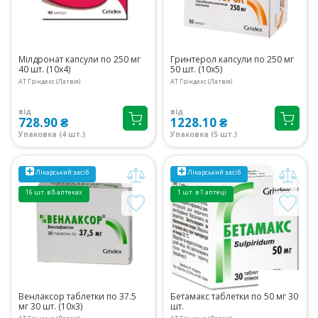
Мілдронат капсули по 250 мг
Гринтерол капсули по 250 мг
40 шт. (10х4)
50 шт. (10х5)
АТ Гріндекс (Латвія)
АТ Гріндекс (Латвія)
від
від
728.90 ₴
1228.10 ₴
Упаковка (4 шт.)
Упаковка (5 шт.)
Лікарський засіб
Лікарський засіб
16 шт. в 8 аптеках
1 шт. в 1 аптеці
Венлаксор таблетки по 37.5
Бетамакс таблетки по 50 мг 30
мг 30 шт. (10х3)
шт.