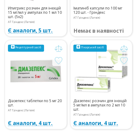
Ипигрикс розчин для інєкцій
Іматиніб капсули по 100 мг
15 мг/мл у ампулах по 1 мл 10
120 шт. - Гріндекс
шт. (5х2)
АТ Гріндекс (Латвія)
АТ Гріндекс (Латвія)
Є аналоги, 5 шт.
Немає в наявності
Рецептурний
засіб
Лікарський засіб
Діазепекс таблетки по 5 мг 20
Діазепекс розчин для інєкцій
шт.
5 мг/мл в ампулах по 2 мл 10
шт.
АТ Гріндекс (Латвія)
АТ Гріндекс (Латвія)
Є аналоги, 4 шт.
Є аналоги, 4 шт.