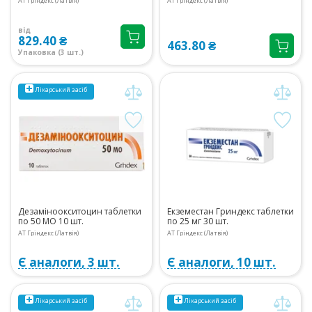
АТ Гріндекс (Латвія)
АТ Гріндекс (Латвія)
від
829.40 ₴
463.80 ₴
Упаковка (3 шт.)
Лікарський засіб
Дезаміноокситоцин таблетки
Екземестан Гриндекс таблетки
по 50 МО 10 шт.
по 25 мг 30 шт.
АТ Гріндекс (Латвія)
АТ Гріндекс (Латвія)
Є аналоги, 3 шт.
Є аналоги, 10 шт.
Лікарський засіб
Лікарський засіб