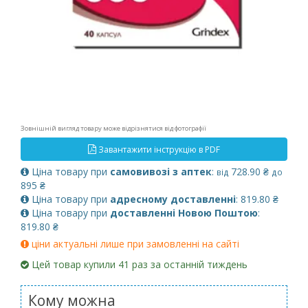
Зовнішній вигляд товару може відрізнятися від фотографії
Завантажити інструкцію в PDF
Ціна товару при
самовивозі з аптек
:
728.90 ₴
від
до
895 ₴
Ціна товару при
адресному доставленні
: 819.80 ₴
Ціна товару при
доставленні Новою Поштою
:
819.80 ₴
ціни актуальні лише при замовленні на сайті
Цей товар купили 41 раз за останній тиждень
Кому можна