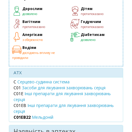
Дорослим
Дітям
дозволено
протипоказано
Вагітним
Годуючим
протипоказано
протипоказано
Алергікам
Діабетикам
з обережністю
дозволено
Водіям
досліджень впливу не
проводили
ATX
C
Серцево-судинна система
C01
Засоби для лікування захворювань серця
C01E
Інші препарати для лікування захворювань
серця
C01EB
Інші препарати для лікування захворювань
серця
C01EB22
Мельдоній
Наявність в аптеках