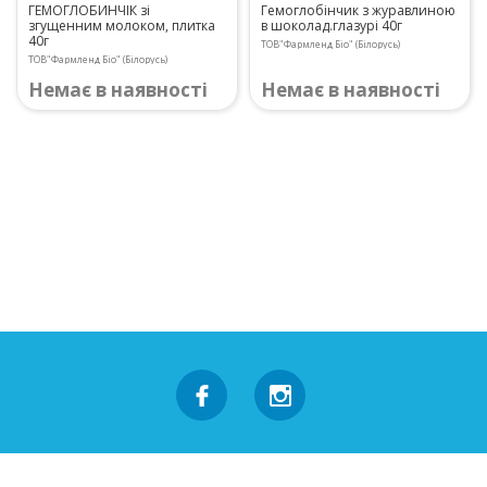
ГЕМОГЛОБИНЧІК зі
Гемоглобінчик з журавлиною
згущенним молоком, плитка
в шоколад.глазурі 40г
40г
ТОВ"Фармленд Біо" (Білорусь)
ТОВ"Фармленд Біо" (Білорусь)
Немає в наявності
Немає в наявності