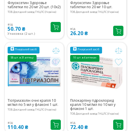
Флуоксетин Здоровье
Флуоксетин Здоровье
таблетки по 20 мг 20 шт. (10х2)
таблетки по 20 мг 10 шт.
ТОВ Дослідний завод ГНЦЛС (Україна)
ТОВ Дослідний завод ГНЦЛС (Україна)
від
50.70 ₴
від
26.20 ₴
Упаковка (2 шт.)
Лікарський засіб
Лікарський засіб
58 шт. в 31 аптеці
10 шт. в 4 аптеках
Тіотриазолін очні краплі 10
Пілокарпіну гідрохлорид
мг/мл по 5 мл у флаконі 1 шт.
краплі 10 мг/мл по 10 мл у
флаконі 1 шт.
ТОВ Дослідний завод ГНЦЛС (Україна)
ТОВ Дослідний завод ГНЦЛС (Україна)
від
від
110.40 ₴
72.40 ₴