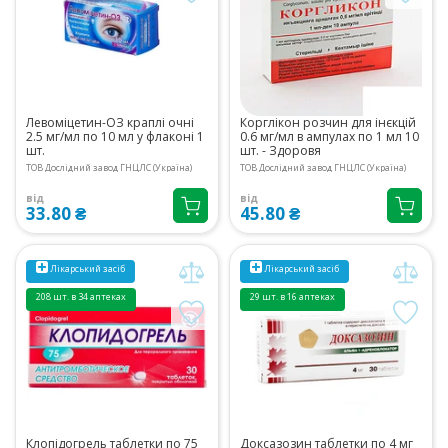
Левоміцетин-ОЗ краплі очні
Корглікон розчин для інєкцій
2.5 мг/мл по 10 мл у флаконі 1
0.6 мг/мл в ампулах по 1 мл 10
шт.
шт. - Здоровя
ТОВ Дослідний завод ГНЦЛС (Україна)
ТОВ Дослідний завод ГНЦЛС (Україна)
від
від
33.80 ₴
45.80 ₴
Лікарський засіб
Лікарський засіб
208 шт. в 34 аптеках
29 шт. в 16 аптеках
Клопідогрель таблетки по 75
Доксазозин таблетки по 4 мг