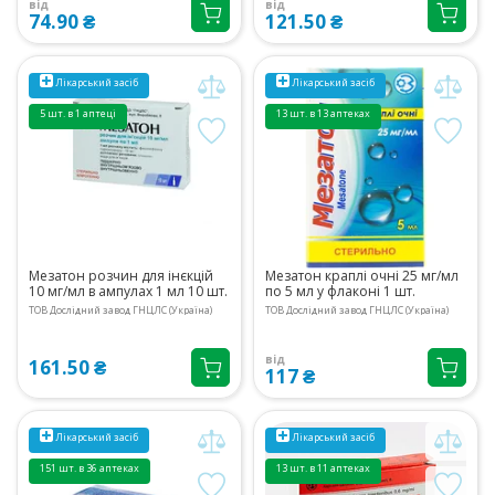
від
від
74.90 ₴
121.50 ₴
Лікарський засіб
Лікарський засіб
5 шт. в 1 аптеці
13 шт. в 13 аптеках
Мезатон розчин для інєкцій
Мезатон краплі очні 25 мг/мл
10 мг/мл в ампулах 1 мл 10 шт.
по 5 мл у флаконі 1 шт.
ТОВ Дослідний завод ГНЦЛС (Україна)
ТОВ Дослідний завод ГНЦЛС (Україна)
від
161.50 ₴
117 ₴
Лікарський засіб
Лікарський засіб
151 шт. в 36 аптеках
13 шт. в 11 аптеках