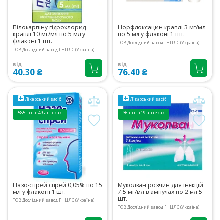
Пілокарпіну гідрохлорид
Норфлоксацин краплі 3 мг/мл
краплі 10 мг/мл по 5 мл у
по 5 мл у флаконі 1 шт.
флаконі 1 шт.
ТОВ Дослідний завод ГНЦЛС (Україна)
ТОВ Дослідний завод ГНЦЛС (Україна)
від
від
40.30 ₴
76.40 ₴
Лікарський засіб
Лікарський засіб
585 шт. в 49 аптеках
36 шт. в 19 аптеках
Назо-спрей спрей 0,05% по 15
Муколван розчин для інєкцій
мл у флаконі 1 шт.
7.5 мг/мл в ампулах по 2 мл 5
шт.
ТОВ Дослідний завод ГНЦЛС (Україна)
ТОВ Дослідний завод ГНЦЛС (Україна)