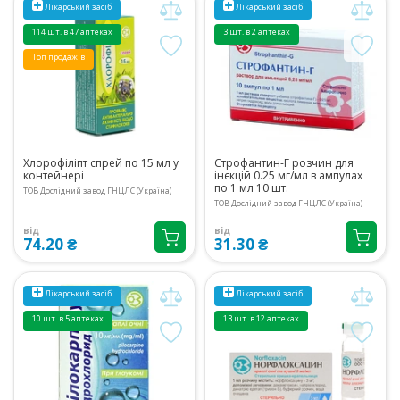
Лікарський засіб
Лікарський засіб
114 шт. в 47 аптеках
3 шт. в 2 аптеках
Топ продажів
Хлорофіліпт спрей по 15 мл у
Строфантин-Г розчин для
контейнері
інєкцій 0.25 мг/мл в ампулах
по 1 мл 10 шт.
ТОВ Дослідний завод ГНЦЛС (Україна)
ТОВ Дослідний завод ГНЦЛС (Україна)
від
від
74.20 ₴
31.30 ₴
Лікарський засіб
Лікарський засіб
10 шт. в 5 аптеках
13 шт. в 12 аптеках