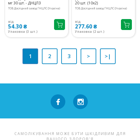
мг 30 шт. - ДНЦЛЗ
20 шт. (10х2)
ТОВ Дослідний завод ГНЦЛС (Україна)
ТОВ Дослідний завод ГНЦЛС (Україна)
від
від
54.30 ₴
277.60 ₴
Упаковка (3 шт.)
Упаковка (2 шт.)
1
2
3
>
>|
САМОЛІКУВАННЯ МОЖЕ БУТИ ШКІДЛИВИМ ДЛЯ
ВАШОГО ЗДОРОВ'Я