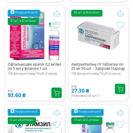
Лікарський засіб
82 шт. в 28 аптеках
87 шт. в 42 аптеках
Офтальмодек краплі 0,2 мг/мл
Амітриптиліну г/г таблетки по
по 5 мл у флаконі 1 шт.
25 мг 50 шт. - Здоровя Народу
ТОВ Дослідний завод ГНЦЛС (Україна)
ТОВ Дослідний завод ГНЦЛС (Україна)
від
27.30 ₴
від
93.60 ₴
Упаковка (5 шт.)
Лікарський засіб
Лікарський засіб
6 шт. в 6 аптеках
15 шт. в 12 аптеках