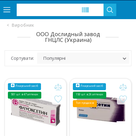
Виробник
ООО Дослидный завод
ГНЦЛС (Украина)
Сортувати:
Лікарський засіб
Лікарський засіб
581 шт. в 47 аптеках
150 шт. в 26 аптеках
Топ продажів