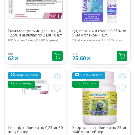
Етамзилат розчин для інєкцій
Циделон очні краплі 0.25% по
12.5% в ампулах по 2 мл 10 шт.
5 мл у флаконі 1 шт.
ТОВ Дослідний завод ГНЦЛС (Україна)
ТОВ Дослідний завод ГНЦЛС (Україна)
від
від
62 ₴
25.60 ₴
Лікарський засіб
Лікарський засіб
1 шт. в 1 аптеці
1 шт. в 1 аптеці
Целанід таблетки по 0,25 мг 30
Хлорофіліпт таблетки по 25 мг
шт. у банку
№40 у контейнері