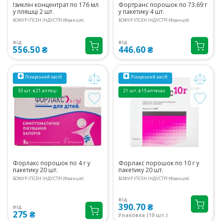
Ізиклін концентрат по 176 мл
Фортранс порошок по 73.69 г
у пляшці 2 шт.
у пакетику 4 шт.
БОФУР ІПСЕН ІНДУСТРІ (Франція)
БОФУР ІПСЕН ІНДУСТРІ (Франція)
від
від
556.50 ₴
446.60 ₴
Лікарський засіб
Лікарський засіб
33 шт. в 21 аптеці
21 шт. в 15 аптеках
Форлакс порошок по 4 г у
Форлакс порошок по 10 г у
пакетику 20 шт.
пакетику 20 шт.
БОФУР ІПСЕН ІНДУСТРІ (Франція)
БОФУР ІПСЕН ІНДУСТРІ (Франція)
від
390.70 ₴
від
275 ₴
Упаковка (10 шт.)