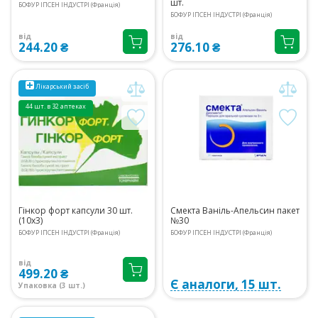
шт.
БОФУР ІПСЕН ІНДУСТРІ (Франція)
БОФУР ІПСЕН ІНДУСТРІ (Франція)
від
від
244.20 ₴
276.10 ₴
Лікарський засіб
44 шт. в 32 аптеках
Гінкор форт капсули 30 шт.
Смекта Ваніль-Апельсин пакет
(10х3)
№30
БОФУР ІПСЕН ІНДУСТРІ (Франція)
БОФУР ІПСЕН ІНДУСТРІ (Франція)
від
499.20 ₴
Є аналоги, 15 шт.
Упаковка (3 шт.)