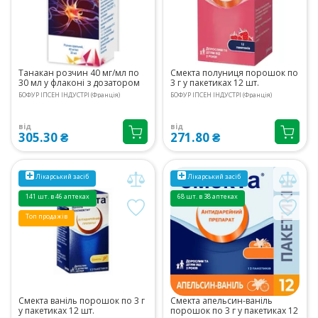
Танакан розчин 40 мг/мл по
Смекта полуниця порошок по
30 мл у флаконі з дозатором
3 г у пакетиках 12 шт.
БОФУР ІПСЕН ІНДУСТРІ (Франція)
БОФУР ІПСЕН ІНДУСТРІ (Франція)
від
від
305.30 ₴
271.80 ₴
Лікарський засіб
Лікарський засіб
141 шт. в 46 аптеках
68 шт. в 38 аптеках
Топ продажів
Смекта ваніль порошок по 3 г
Смекта апельсин-ваніль
у пакетиках 12 шт.
порошок по 3 г у пакетиках 12