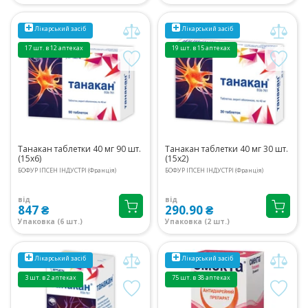
Лікарський засіб
Лікарський засіб
17 шт. в 12 аптеках
19 шт. в 15 аптеках
Танакан таблетки 40 мг 90 шт.
Танакан таблетки 40 мг 30 шт.
(15х6)
(15х2)
БОФУР ІПСЕН ІНДУСТРІ (Франція)
БОФУР ІПСЕН ІНДУСТРІ (Франція)
від
від
847 ₴
290.90 ₴
Упаковка (6 шт.)
Упаковка (2 шт.)
Лікарський засіб
Лікарський засіб
3 шт. в 2 аптеках
75 шт. в 38 аптеках