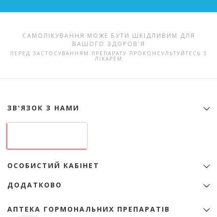
САМОЛІКУВАННЯ МОЖЕ БУТИ ШКІДЛИВИМ ДЛЯ
ВАШОГО ЗДОРОВ'Я
ПЕРЕД ЗАСТОСУВАННЯМ ПРЕПАРАТУ ПРОКОНСУЛЬТУЙТЕСЬ З
ЛІКАРЕМ
ЗВ'ЯЗОК З НАМИ
Контактна інформація
ТОВ "Аптека гормональних препаратів"
01133, Україна, Київ
б-р Лесі Українки, 9
ідентифікаційний код 22974151
ОСОБИСТИЙ КАБІНЕТ
+38 (068) 345-01-31
Особистий Кабінет
zakaz@e-apteka.com.ua
ДОДАТКОВО
Закладки
Мережа аптек на мапі
Товари зі знижкою
Програма лояльності
АПТЕКА ГОРМОНАЛЬНИХ ПРЕПАРАТІВ
Акції