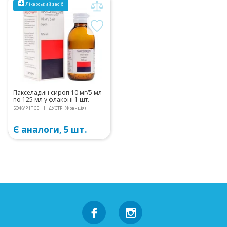
Лікарський засіб
Пакселадин сироп 10 мг/5 мл
по 125 мл у флаконі 1 шт.
БОФУР ІПСЕН ІНДУСТРІ (Франція)
Є аналоги, 5 шт.