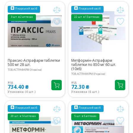
Лікарський засіб
Лікарський засіб
3 шт. в 2 аптеках
22 шт. в 13 аптеках
Праксис-Астрафарм таблетки
Метформін-Астрафарм
500 мг 28 шт.
таблетки по 850 мг 60 шт.
(10х6)
ТОВ АСТРАФАРМ (Україна)
ТОВ АСТРАФАРМ (Україна)
від
від
734.40 ₴
72.30 ₴
Упаковка (4 шт.)
Упаковка (6 шт.)
Лікарський засіб
Лікарський засіб
20 шт. в 14 аптеках
5 шт. в 5 аптеках