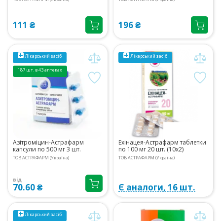
111 ₴
196 ₴
Лікарський засіб
Лікарський засіб
187 шт. в 43 аптеках
Азітроміцин-Астрафарм
Ехінацея-Астрафарм таблетки
капсули по 500 мг 3 шт.
по 100 мг 20 шт. (10х2)
ТОВ АСТРАФАРМ (Україна)
ТОВ АСТРАФАРМ (Україна)
від
70.60 ₴
Є аналоги, 16 шт.
Лікарський засіб