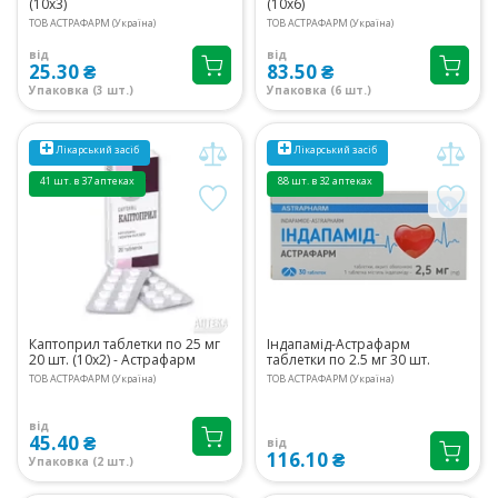
(10х3)
(10х6)
ТОВ АСТРАФАРМ (Україна)
ТОВ АСТРАФАРМ (Україна)
від
від
25.30 ₴
83.50 ₴
Упаковка (3 шт.)
Упаковка (6 шт.)
Лікарський засіб
Лікарський засіб
41 шт. в 37 аптеках
88 шт. в 32 аптеках
Каптоприл таблетки по 25 мг
Індапамід-Астрафарм
20 шт. (10х2) - Астрафарм
таблетки по 2.5 мг 30 шт.
ТОВ АСТРАФАРМ (Україна)
ТОВ АСТРАФАРМ (Україна)
від
45.40 ₴
від
116.10 ₴
Упаковка (2 шт.)