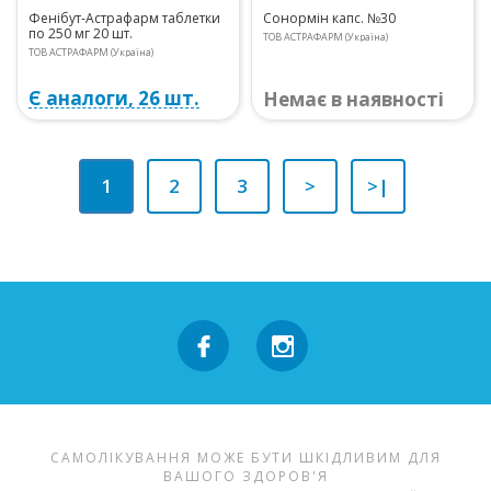
Фенібут-Астрафарм таблетки
Сонормін капс. №30
по 250 мг 20 шт.
ТОВ АСТРАФАРМ (Україна)
ТОВ АСТРАФАРМ (Україна)
Є аналоги, 26 шт.
Немає в наявності
1
2
3
>
>|
САМОЛІКУВАННЯ МОЖЕ БУТИ ШКІДЛИВИМ ДЛЯ
ВАШОГО ЗДОРОВ'Я