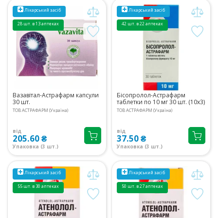
Лікарський засіб
Лікарський засіб
28 шт. в 13 аптеках
42 шт. в 22 аптеках
Вазавітал-Астрафарм капсули
Бісопролол-Астрафарм
30 шт.
таблетки по 10 мг 30 шт. (10х3)
ТОВ АСТРАФАРМ (Україна)
ТОВ АСТРАФАРМ (Україна)
від
від
205.60 ₴
37.50 ₴
Упаковка (3 шт.)
Упаковка (3 шт.)
Лікарський засіб
Лікарський засіб
55 шт. в 30 аптеках
50 шт. в 27 аптеках