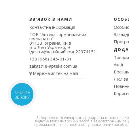
ЗВ'ЯЗОК З НАМИ
ОСОБ
Контактна інформація
Особис
ТОВ "Аптека гормональних
Заклад
препаратів"
Програ
01133, Україна, Київ
б-р Лесі Українки, 9
ДОДА
ідентифікаційний код 22974151
Товари
+38 (068) 345-01-31
Акції
zakaz@e-apteka.com.ua
Бренд
Мережа аптек на мапі
Ліки за
Новин
КНОПКА
Корисн
ЗВ'ЯЗКУ
Забороняється електронна роздрібна торгівля та дост
відпуску таких лікарських засобів за електронним рец
провадження діяльності з обігу наркотичних засобів,