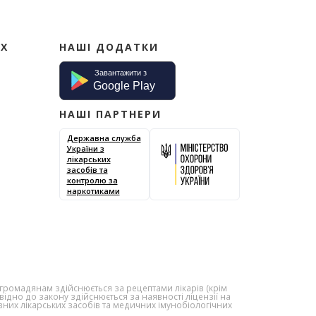
ИХ
НАШІ ДОДАТКИ
НАШІ ПАРТНЕРИ
Державна служба
України з
лікарських
засобів та
контролю за
наркотиками
х громадянам здійснюється за рецептами лікарів (крім
відно до закону здійснюється за наявності ліцензії на
вних лікарських засобів та медичних імунобіологічних