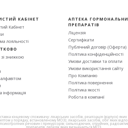
ИСТИЙ КАБІНЕТ
АПТЕКА ГОРМОНАЛЬН
ПРЕПАРАТІВ
тий Кабінет
Ліцензія
ки
Сертифікати
ма лояльності
Публічний договір (Оферта)
ТКОВО
Полiтика конфiденцiйностi
 зі знижкою
Умови доставки та оплати
Умови використання сайту
и
Про Компанію
 алфавітом
Політика повернення
и
Політика якості
а інформація
Робота в компанії
авка кінцевому споживачу: лікарських засобів, реалізація (відпуск) яки
ептом у порядку, встановленому МОЗ); лікарських засобів, обіг яких відпо
 психотропних речовин і прекурсорів; сильнодіючих, отруйних, радіоакти
препаратів, перелік яких визначається МОЗ.