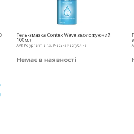
0
Гель-змазка Contex Wave зволожуючий
100мл
AVK Polypharm s.r.o. (Чеська Республіка)
A
Немає в наявності