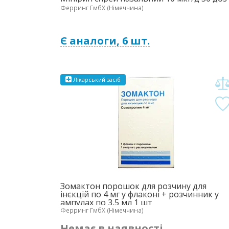
Ферринг ГмбХ (Німеччина)
Є аналоги, 6 шт.
Лікарський засіб
Зомактон порошок для розчину для
інєкцій по 4 мг у флаконі + розчинник у
ампулах по 3,5 мл 1 шт
Ферринг ГмбХ (Німеччина)
Немає в наявності