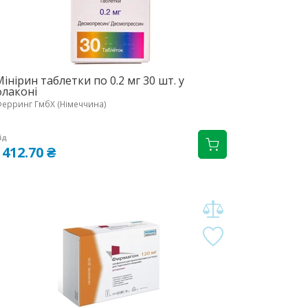
інірин таблетки по 0.2 мг 30 шт. у
флаконі
ерринг ГмбХ (Німеччина)
ід
1412.70 ₴