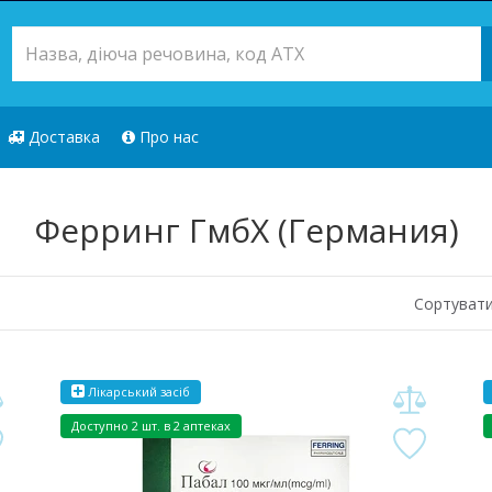
Доставка
Про нас
Ферринг ГмбХ (Германия)
Сортувати
Лікарський засіб
Доступно
2 шт. в 2 аптеках