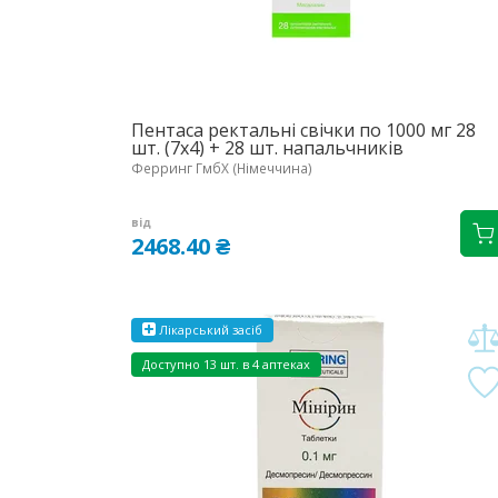
Пентаса ректальні свічки по 1000 мг 28
шт. (7х4) + 28 шт. напальчників
Ферринг ГмбХ (Німеччина)
від
2468.40 ₴
Лікарський засіб
Доступно
13 шт. в 4 аптеках