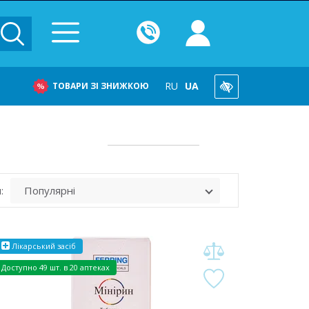
RU
UA
ТОВАРИ ЗІ ЗНИЖКОЮ
:
Лікарський засіб
Доступно
49 шт. в 20 аптеках