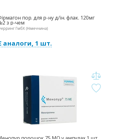
ірмагон пор. для р-ну д/ін. флак. 120мг
№2 з р-чем
ерринг ГмбХ (Німеччина)
Є аналоги, 1 шт.
Менопур порошок 75 МО у ампулах 1 шт.