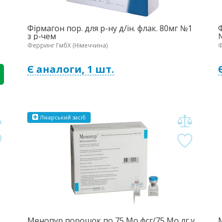
Фірмагон пор. для р-ну д/ін. флак. 80мг №1
Ф
з р-чем
Ферринг ГмбХ (Німеччина)
Ф
Є аналоги, 1 шт.
Лікарський засіб
Менопур порошок по 75 Мо фсг/75 Мо лг у