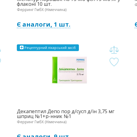
флаконі 10 шт.
Ф
Ферринг ГмбХ (Німеччина)
Є аналоги, 1 шт.
Рецептурний
лікарський
засіб
Декапептил Депо пор д/сусп д/ін 3,75 мг
шприц №1+р-нник №1
Ферринг ГмбХ (Німеччина)
Є аналоги, 9 шт.