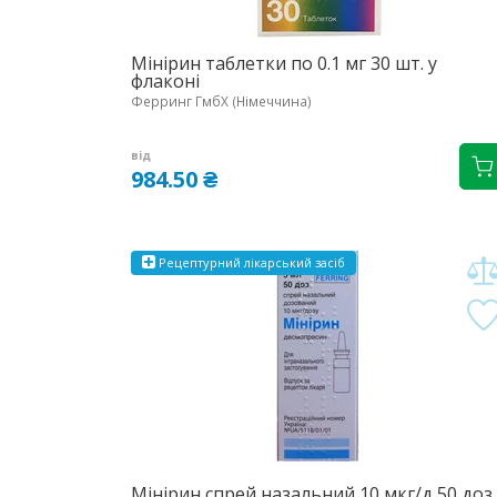
Мінірин таблетки по 0.1 мг 30 шт. у
флаконі
Ферринг ГмбХ (Німеччина)
від
984.50 ₴
Рецептурний
лікарський
засіб
Мінірин спрей назальний 10 мкг/д 50 доз