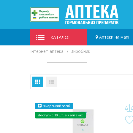
КАТАЛОГ
Аптеки на мапі
Iнтернет-аптека
Виробник
Лікарський засіб
Доступно
10 шт. в 7 аптеках