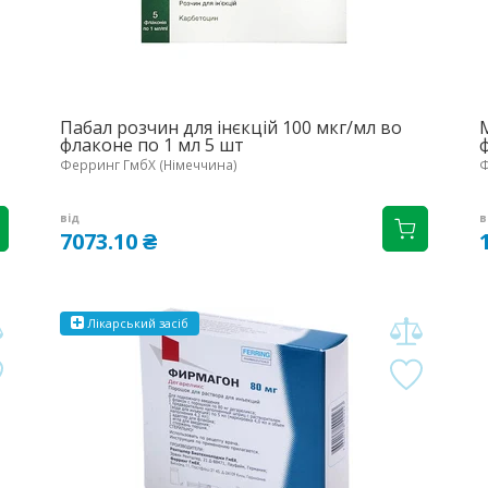
Пабал розчин для інєкцій 100 мкг/мл во
М
флаконе по 1 мл 5 шт
Ферринг ГмбХ (Німеччина)
Ф
від
в
7073.10 ₴
Лікарський засіб