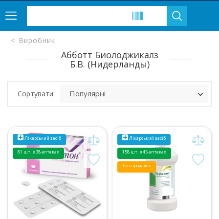
Виробник
Абботт Биолоджикалз
Б.В. (Нидерланды)
Сортувати:
Лікарський засіб
Лікарський засіб
81 шт. в 38 аптеках
158 шт. в 45 аптеках
Топ продажів