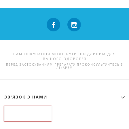
САМОЛІКУВАННЯ МОЖЕ БУТИ ШКІДЛИВИМ ДЛЯ
ВАШОГО ЗДОРОВ'Я
ПЕРЕД ЗАСТОСУВАННЯМ ПРЕПАРАТУ ПРОКОНСУЛЬТУЙТЕСЬ З
ЛІКАРЕМ
ЗВ'ЯЗОК З НАМИ
Контактна інформація
ТОВ "Аптека гормональних препаратів"
01133, Україна, Київ
б-р Лесі Українки, 9
ідентифікаційний код 22974151