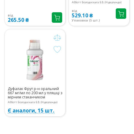
Абботт Біолоджікалз Б.В. (Нідерланди)
від
529.10 ₴
від
265.50 ₴
Упаковка (5 шт.)
Дуфалак Фрут р-н оральний
667 мг/мл по 200 мл у пляшці з
мірним стаканчиком
Абботт Біолоджікалз Б.В. (Нідерланди)
Є аналоги, 15 шт.