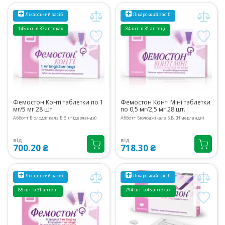
Лікарський засіб
Лікарський засіб
145 шт. в 37 аптеках
84 шт. в 31 аптеці
Фемостон Конті таблетки по 1
Фемостон Конті Міні таблетки
мг/5 мг 28 шт.
по 0,5 мг/2,5 мг 28 шт.
Абботт Біолоджікалз Б.В. (Нідерланди)
Абботт Біолоджікалз Б.В. (Нідерланди)
від
від
700.20 ₴
718.30 ₴
Лікарський засіб
Лікарський засіб
85 шт. в 31 аптеці
294 шт. в 45 аптеках