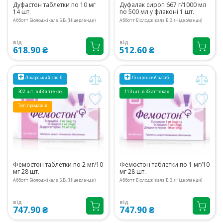
Дуфастон таблетки по 10 мг
Дуфалак сироп 667 г/1000 мл
14 шт.
по 500 мл у флаконі 1 шт.
Абботт Біолоджікалз Б.В. (Нідерланди)
Абботт Біолоджікалз Б.В. (Нідерланди)
від
від
618.90 ₴
512.60 ₴
Лікарський засіб
Лікарський засіб
302 шт. в 43 аптеках
113 шт. в 33 аптеках
Топ продажів
Фемостон таблетки по 2 мг/10
Фемостон таблетки по 1 мг/10
мг 28 шт.
мг 28 шт.
Абботт Біолоджікалз Б.В. (Нідерланди)
Абботт Біолоджікалз Б.В. (Нідерланди)
від
від
747.90 ₴
747.90 ₴