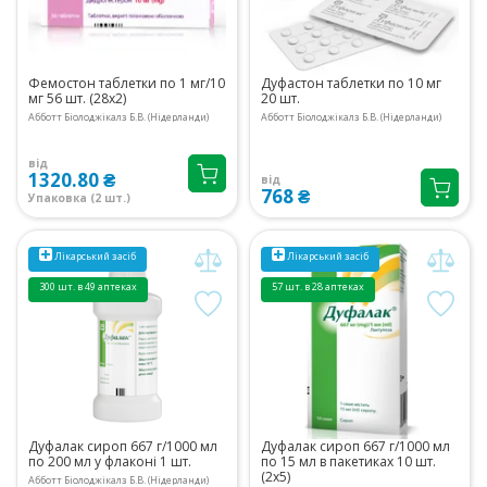
Фемостон таблетки по 1 мг/10
Дуфастон таблетки по 10 мг
мг 56 шт. (28х2)
20 шт.
Абботт Біолоджікалз Б.В. (Нідерланди)
Абботт Біолоджікалз Б.В. (Нідерланди)
від
1320.80 ₴
від
768 ₴
Упаковка (2 шт.)
Лікарський засіб
Лікарський засіб
300 шт. в 49 аптеках
57 шт. в 28 аптеках
Дуфалак сироп 667 г/1000 мл
Дуфалак сироп 667 г/1000 мл
по 200 мл у флаконі 1 шт.
по 15 мл в пакетиках 10 шт.
(2х5)
Абботт Біолоджікалз Б.В. (Нідерланди)