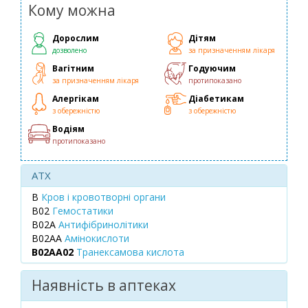
Кому можна
Дорослим
Дітям
дозволено
за призначенням лікаря
Вагітним
Годуючим
за призначенням лікаря
протипоказано
Алергікам
Діабетикам
з обережністю
з обережністю
Водіям
протипоказано
ATX
B
Кров і кровотворні органи
B02
Гемостатики
B02A
Антифібринолітики
B02AA
Амінокислоти
B02AA02
Транексамова кислота
Наявність в аптеках