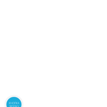
08:00-21:00
маршрут
249.60 ₴
м.Київ, пр.Соборності, 4
Доставимо
08:00-21:00
маршрут
до 3 діб
249.60 ₴
м.Київ, вул.Іоанна Павла ІІ, 16
Доставимо
08:00-21:00
маршрут
до 3 діб
235.30 ₴
КНОПКА
ЗВ'ЯЗКУ