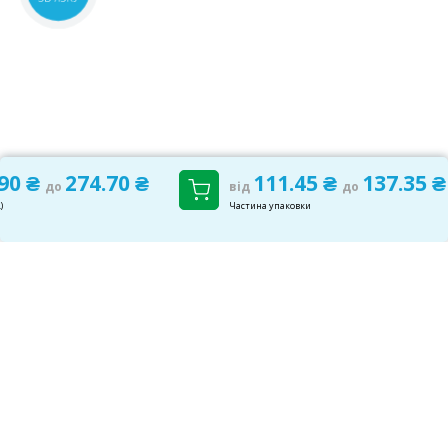
.90 ₴
274.70 ₴
111.45 ₴
137.35 ₴
до
від
до
)
Частина упаковки
САМОЛІКУВАННЯ МОЖЕ БУТИ ШКІДЛИВИМ ДЛЯ
ВАШОГО ЗДОРОВ'Я
ПЕРЕД ЗАСТОСУВАННЯМ ПРЕПАРАТУ ПРОКОНСУЛЬТУЙТЕСЬ З