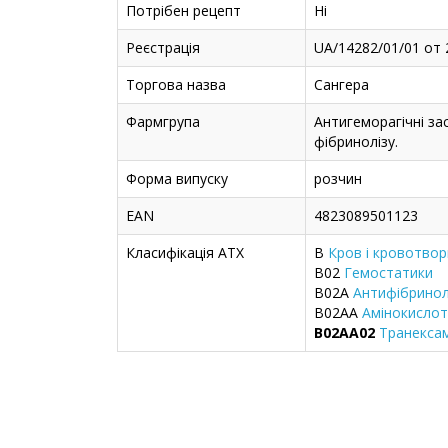
Потрібен рецепт
Ні
Реєстрація
UA/14282/01/01 от 
Торгова назва
Сангера
Фармгрупа
Антигеморагічні за
фібринолізу.
Форма випуску
розчин
EAN
4823089501123
Класифікація ATX
B
Кров і кровотвор
B02
Гемостатики
B02A
Антифібринол
B02AA
Амінокисло
B02AA02
Транекса