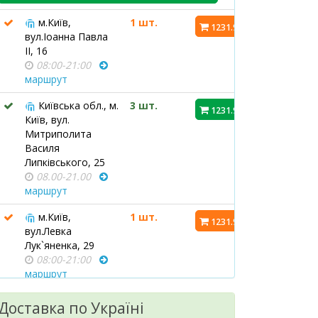
м.Київ,
1 шт.
1231.90 ₴
вул.Іоанна Павла
ІІ, 16
08:00-21:00
маршрут
Київська обл., м.
3 шт.
1231.90 ₴
Київ, вул.
Митриполита
Василя
Липківського, 25
08.00-21.00
маршрут
м.Київ,
1 шт.
1231.90 ₴
вул.Левка
Лук`яненка, 29
08:00-21:00
маршрут
м.Київ, бул.Лесі
1 шт.
Доставка по Україні
1231.90 ₴
Українки, 9