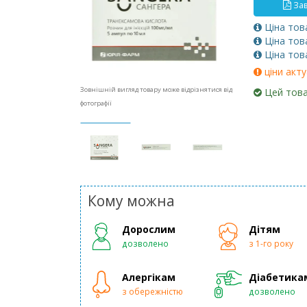
Зав
Ціна тов
Ціна тов
Ціна тов
ціни акту
Зовнішній вигляд товару може відрізнятися від
Цей това
фотографії
Кому можна
Дорослим
Дітям
дозволено
з 1-го року
Алергікам
Діабетика
з обережністю
дозволено