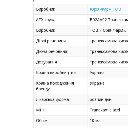
Виробник
Юрія-Фарм ТОВ
АТХ-група
B02AA02 Транекса
Виробник
ТОВ «Юрія-Фарм».
Діючі речовини
транексамова кисл
Діюча речовина
транексамова кисл
Дозування
транексамова кисло
Країна виробництва
Україна
Країна походження
Україна
бренду
Лікарська форма
розчин д/ін.
МНН
Tranexamic acid
Об'єм
10 мл