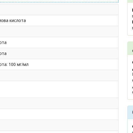
мова кислота
ота
ота
та: 100 мг/мл