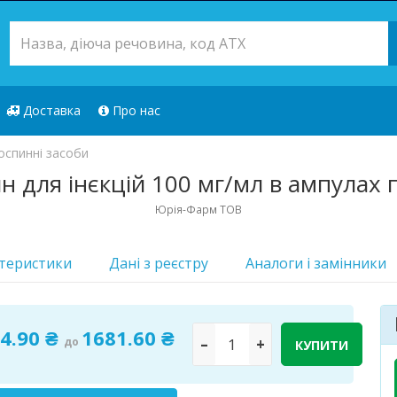
Доставка
Про нас
оспинні засоби
н для інєкцій 100 мг/мл в ампулах п
Юрія-Фарм ТОВ
теристики
Дані з реєстру
Аналоги i замінники
Лікарський з
4.90 ₴
1681.60 ₴
до
–
+
КУПИТИ
Доступно
26 шт.