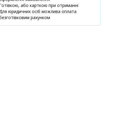
(Тимошенко), 18
Готівкою, або карткою при отриманні
08:00-21:00
Для юридичних осіб можлива оплата
маршрут
безготівковим рахунком
м.Київ,
1 шт.
1681.60 ₴
вул.Лаврухіна, 4
09:00-22:00
маршрут
м.Київ,
1 шт.
1601.50 ₴
вул.Білецького, 1.3
08:00-21:00
маршрут
м.Київ,
1 шт.
1231.90 ₴
вул.Драгомирова
Михайла, 2А
прим.412
08:00-21:00
маршрут
м.Київ,
1 шт.
1231.90 ₴
вул.Григоровича-