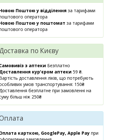
08:00-21:00
Новою Поштою у відділення
за тарифами
маршрут
поштового оператора
м.Київ,
1 шт.
Новою Поштою у поштомат
за тарифами
1358.20 ₴
вул.Практична, 2
поштового оператора
08:00-21:00
маршрут
Доставка по Києву
м.Київ,
1 шт.
1231.90 ₴
пр.Тичини Павла,
16/2
Самовивіз з аптеки
Безплатно
08:00-21:00
Доставлення кур'єром аптеки
59 ₴.
маршрут
Вартість доставлення ліків, що потребують
особливих умов транспортування: 150₴
м.Київ,
1 шт.
Доставлення безплатне при замовленні на
1231.90 ₴
вул.Кловський
суму більш ніж 250₴
узвіз, 14/24
08:00-20:00
маршрут
Оплата
м.Київ,
1 шт.
1084.90 ₴
вул.Левка
Оплата карткою, GooglePay, Apple Pay
при
Лук`яненко
оформленні замовлення