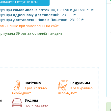
антажити інструкцію в PDF
ару при
самовивозі з аптек
:
1084.90 ₴
1681.60 ₴
від
до
ару при
адресному доставленні
: 1231.90 ₴
ару при
доставленні Новою Поштою
: 1231.90 ₴
альні лише при замовленні на сайті
р купили 39 раз за останній тиждень
Вагітним
Годуючим
в разі крайньої
в разі крайньої
необхідності
необхідності
м
Водіям
протипоказано