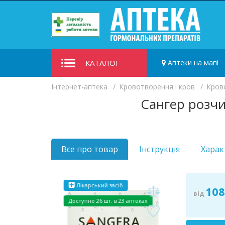
КАТАЛОГ
Аптеки на мапі
Iнтернет-аптека
Кровотворення і кров
Кров
Сангер розчи
Все про товар
Інструкція
Харак
Лікарський засіб
108
від
Доступно
26 шт. в 23 аптеках