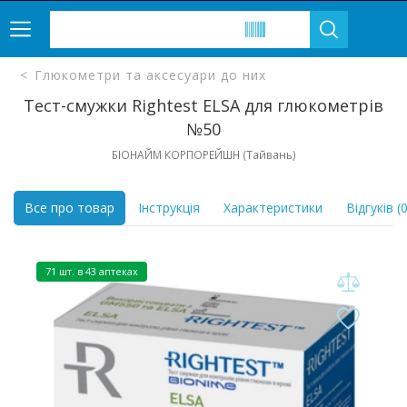
Глюкометри та аксесуари до них
Тест-смужки Rightest ELSA для глюкометрів
№50
БІОНАЙМ КОРПОРЕЙШН (Тайвань)
Все про товар
Інструкція
Характеристики
Відгуків (0
71 шт. в 43 аптеках