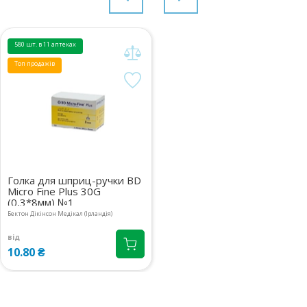
м.Київ, вул.Ахматової Анни, 9/18
1 шт.
09:00-19:00
маршрут
514.30 ₴
580 шт. в 11 аптеках
м.Київ, вул.Лаврухіна, 4
1 шт.
Топ продажів
09:00-22:00
маршрут
514.30 ₴
м.Київ, вул.Білецького, 1.3
1 шт.
08:00-21:00
маршрут
514.30 ₴
м.Київ, вул.Драгомирова
1 шт.
Михайла, 2А прим.412
514.30 ₴
Голка для шприц-ручки BD
08:00-21:00
маршрут
Micro Fine Plus 30G
(0,3*8мм) №1
м.Київ, вул.Григоровича-
1 шт.
Бектон Дікінсон Медікал (Ірландія)
Барського, 1
514.30 ₴
08:00-21:00
маршрут
від
10.80 ₴
м.Київ, бул.Лесі Українки, 24
1 шт.
08:00-21:00
маршрут
514.30 ₴