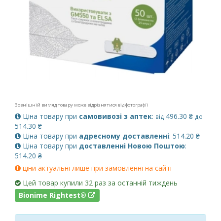
Зовнішній вигляд товару може відрізнятися від фотографії
Ціна товару при
самовивозі з аптек
:
496.30 ₴
від
до
514.30 ₴
Ціна товару при
адресному доставленні
: 514.20 ₴
Ціна товару при
доставленні Новою Поштою
:
514.20 ₴
ціни актуальні лише при замовленні на сайті
Цей товар купили 32 раз за останній тиждень
Bionime Rightest®