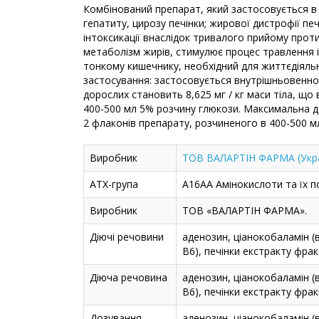
Комбінований препарат, який застосовується в 
гепатиту, цирозу печінки; жирової дистрофії печ
інтоксикації внаслідок тривалого прийому про
метаболізм жирів, стимулює процес травлення і
тонкому кишечнику, необхідний для життєдіяль
застосування: застосовується внутрішньовенно
дорослих становить 8,625 мг / кг маси тіла, що
400-500 мл 5% розчину глюкози. Максимальна доб
2 флаконів препарату, розчиненого в 400-500 м
Виробник
ТОВ ВАЛАРТІН ФАРМА (Укра
АТХ-група
A16AA Амінокислоти та їх по
Виробник
ТОВ «ВАЛАРТІН ФАРМА».
Діючі речовини
аденозин, ціанокобаламін (в
В6), печінки екстракту фрак
Діюча речовина
аденозин, ціанокобаламін (в
В6), печінки екстракту фрак
Дозування
аденозин, ціанокобаламін (в