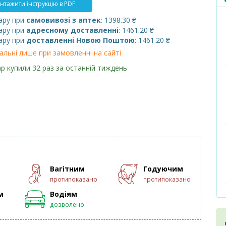
нтажити інструкцію в PDF
ару при
самовивозі з аптек
: 1398.30 ₴
ару при
адресному доставленні
: 1461.20 ₴
ару при
доставленні Новою Поштою
: 1461.20 ₴
альні лише при замовленні на сайті
р купили 32 раз за останній тиждень
Вагітним
Годуючим
протипоказано
протипоказано
м
Водіям
дозволено