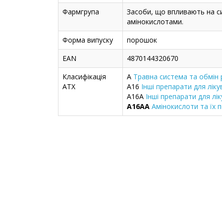
Фармгрупа
Засоби, що впливають на си
амінокислотами.
Форма випуску
порошок
EAN
4870144320670
Класифікація
A
Травна система та обмін
ATX
A16
Інші препарати для лік
A16A
Інші препарати для л
A16AA
Амінокислоти та їх п