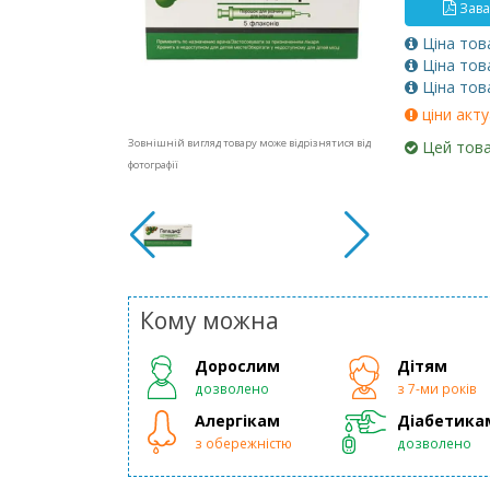
Зава
Ціна тов
Ціна тов
Ціна тов
ціни акту
Зовнішній вигляд товару може відрізнятися від
Цей това
фотографії
Кому можна
Дорослим
Дітям
дозволено
з 7-ми років
Алергікам
Діабетика
з обережністю
дозволено