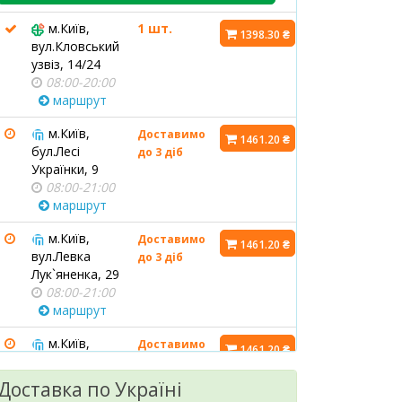
м.Київ,
1 шт.
1398.30 ₴
вул.Кловський
узвіз, 14/24
08:00-20:00
маршрут
м.Київ,
Доставимо
1461.20 ₴
бул.Лесі
до 3 діб
Українки, 9
08:00-21:00
маршрут
м.Київ,
Доставимо
1461.20 ₴
вул.Левка
до 3 діб
Лук`яненка, 29
08:00-21:00
маршрут
м.Київ,
Доставимо
1461.20 ₴
бул.Тараса
до 3 діб
Шевченка, 36А
Доставка по Україні
08:00-21:00