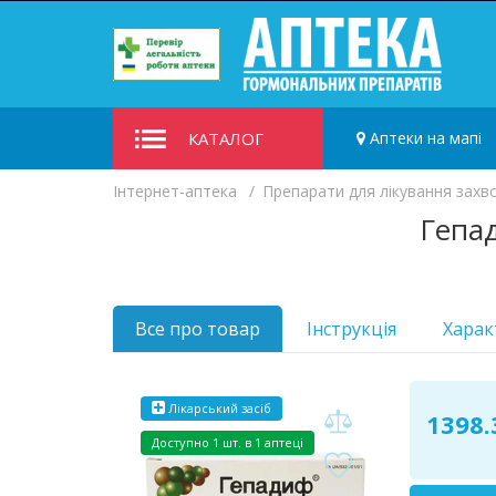
КАТАЛОГ
Аптеки на мапі
Iнтернет-аптека
Препарати для лікування захв
Гепад
Все про товар
Інструкція
Харак
Лікарський засіб
1398.
Доступно
1 шт. в 1 аптеці