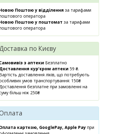
маршрут
Новою Поштою у відділення
за тарифами
м.Київ,
поштового оператора
Доставимо
1461.20 ₴
пр.Соборності,
Новою Поштою у поштомат
до 3 діб
за тарифами
4
поштового оператора
08:00-21:00
маршрут
Доставка по Києву
Київська
Доставимо
1461.20 ₴
обл., м. Київ,
до 3 діб
вул.
Самовивіз з аптеки
Безплатно
Митриполита
Доставлення кур'єром аптеки
59 ₴.
Василя
Вартість доставлення ліків, що потребують
Липківського,
особливих умов транспортування: 150₴
25
Доставлення безплатне при замовленні на
08.00-21.00
суму більш ніж 250₴
маршрут
м.Київ,
Доставимо
Оплата
1461.20 ₴
вул.Іоанна
до 3 діб
Павла ІІ, 16
Оплата карткою, GooglePay, Apple Pay
08:00-21:00
при
оформленні замовлення
маршрут