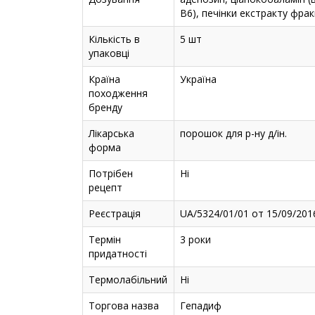
В6), печінки екстракту фрак
Кількість в
5 шт
упаковці
Країна
Україна
походження
бренду
Лікарська
порошок для р-ну д/ін.
форма
Потрібен
Ні
рецепт
Реєстрація
UA/5324/01/01 от 15/09/201
Термін
3 роки
придатності
Термолабільний
Ні
Торгова назва
Гепадиф