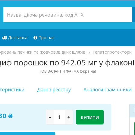
Доставка
Про нас
орювань печінки та жовчовивідних шляхів
Гепатопротектори
иф порошок по 942.05 мг у флаконі
ТОВ ВАЛАРТІН ФАРМА (Україна)
теристики
Дані з реєстру
Аналоги i замінники
30 ₴
–
+
КУПИТИ