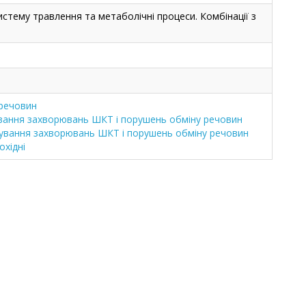
стему травлення та метаболічні процеси. Комбінації з
 речовин
ування захворювань ШКТ і порушень обміну речовин
ікування захворювань ШКТ і порушень обміну речовин
охідні