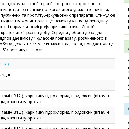
складі комплексної терапії гострого та хронічного
інки (стеатоз печінки); алкогольного ураження печінки;
типухлинних та протитуберкульозних препаратів. Стимулює
 виділення жовчі, полегшує всмоктування вуглеводів у
ності нормальної мікрофлори кишечника. Спосіб
 крапельно 1 раз на добу. Середня добова доза для
 відповідає вмісту 1 флакона препарату, розчиненого в
ова доза - 17,25 мг / кг маси тіла, що відповідає вмісту
л 5% розчину глюкози.
їна)
хідні
ітамін В12 ), карнітину гідрохлорид, піридоксин (вітамін
ція, карнітину оротат
ітамін В12 ), карнітину гідрохлорид, піридоксин (вітамін
ція, карнітину оротат
ітамін В12 ), карнітину гідрохлорид, піридоксин (вітамін