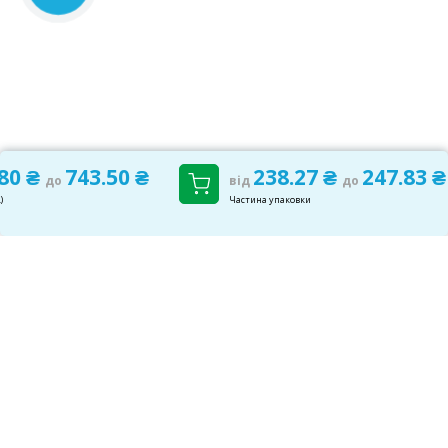
.80 ₴
743.50 ₴
238.27 ₴
247.83 ₴
до
від
до
)
Частина упаковки
САМОЛІКУВАННЯ МОЖЕ БУТИ ШКІДЛИВИМ ДЛЯ
ВАШОГО ЗДОРОВ'Я
ПЕРЕД ЗАСТОСУВАННЯМ ПРЕПАРАТУ ПРОКОНСУЛЬТУЙТЕСЬ З
ЛІКАРЕМ