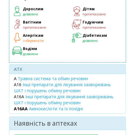
Дорослим
Дітям
дозволено
протипоказано
Вагітним
Годуючим
протипоказано
протипоказано
Алергікам
Діабетикам
з обережністю
дозволено
Водіям
дозволено
ATX
A
Травна система та обмін речовин
A16
Інші препарати для лікування захворювань
ШКТ і порушень обміну речовин
A16A
Інші препарати для лікування захворювань
ШКТ і порушень обміну речовин
A16AA
Амінокислоти та їх похідні
Наявність в аптеках