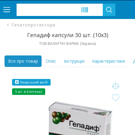
Гепатопротектори
Гепадиф капсули 30 шт. (10х3)
ТОВ ВАЛАРТІН ФАРМА (Україна)
Все про товар
Опис
Інструкція
Характеристики
Д
Лікарський засіб
5 шт. в 4 аптеках