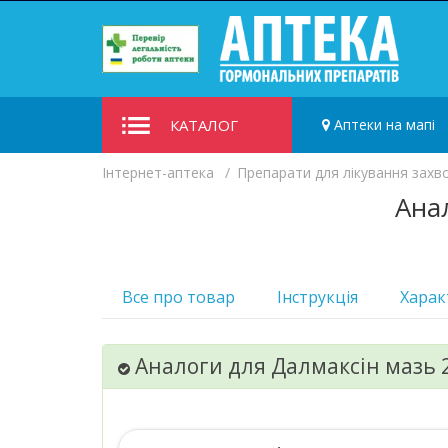
КАТАЛОГ
Аптеки на мапі
Iнтернет-аптека
Препарати для лікування захв
Анал
Все про товар
Інструкція
Харак
Аналоги для Далмаксін мазь 2