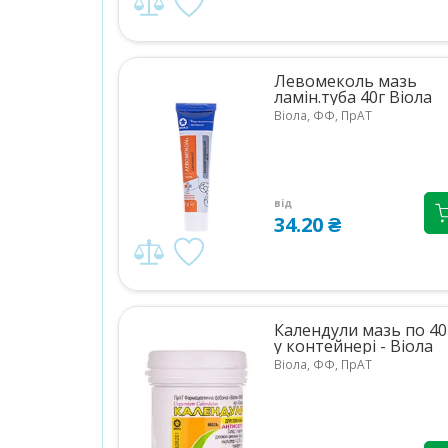
Левомеколь мазь
ламін.туба 40г Віола
Віола, ФФ, ПрАТ
від
34.20 ₴
Календули мазь по 40
у контейнері - Віола
Віола, ФФ, ПрАТ