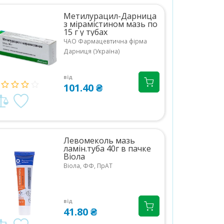
Метилурацил-Дарница
з мірамістином мазь по
15 г у тубах
ЧАО Фармацевтична фірма
Дарниця (Україна)
від
101.40 ₴
Левомеколь мазь
ламін.туба 40г в пачке
Віола
Віола, ФФ, ПрАТ
від
41.80 ₴