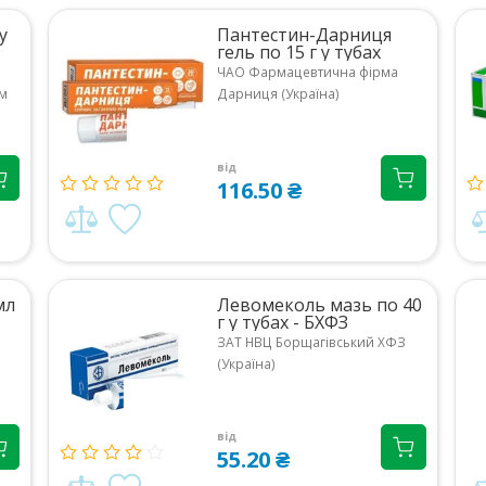
у
Пантестин-Дарниця
гель по 15 г у тубах
ЧАО Фармацевтична фірма
м
Дарниця (Україна)
від
116.50 ₴
мл
Левомеколь мазь по 40
г у тубах - БХФЗ
ЗАТ НВЦ Борщагівський ХФЗ
(Україна)
від
55.20 ₴