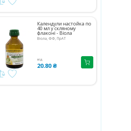
Календули настойка по
40 мл у скляному
флаконі - Віола
Віола, ФФ, ПрАТ
від
20.80 ₴