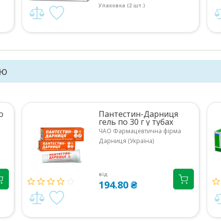
Упаковка (2 шт.)
єю
о
Пантестин-Дарниця
гель по 30 г у тубах
ЧАО Фармацевтична фірма
Дарниця (Україна)
від
194.80 ₴