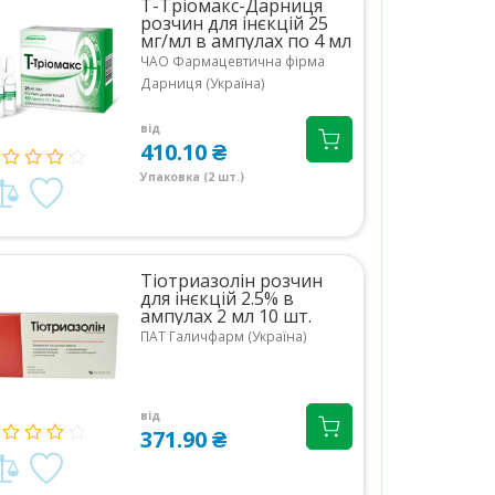
Т-Тріомакс-Дарниця
розчин для інєкцій 25
мг/мл в ампулах по 4 мл
10 шт.
ЧАО Фармацевтична фірма
Дарниця (Україна)
від
410.10 ₴
Упаковка (2 шт.)
Тіотриазолін розчин
для інєкцій 2.5% в
ампулах 2 мл 10 шт.
ПАТ Галичфарм (Україна)
від
371.90 ₴