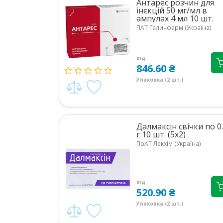
Антарес розчин для
інєкцій 50 мг/мл в
ампулах 4 мл 10 шт.
(5х2)
ПАТ Галичфарм (Україна)
від
846.60 ₴
Упаковка (2 шт.)
Далмаксін свічки по 0
г 10 шт. (5х2)
ПрАТ Лекхім (Україна)
від
520.90 ₴
Упаковка (2 шт.)