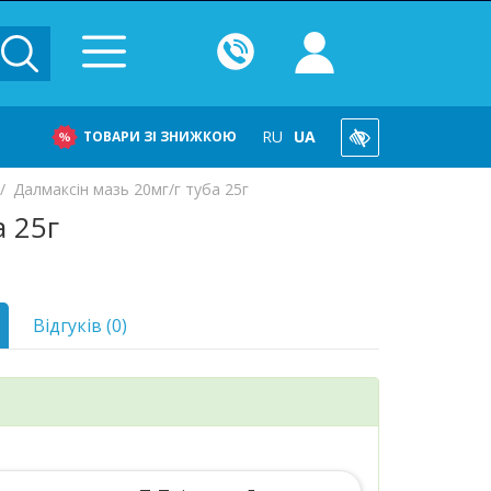
RU
UA
ТОВАРИ ЗІ ЗНИЖКОЮ
Далмаксін мазь 20мг/г туба 25г
а 25г
Відгуків (0)