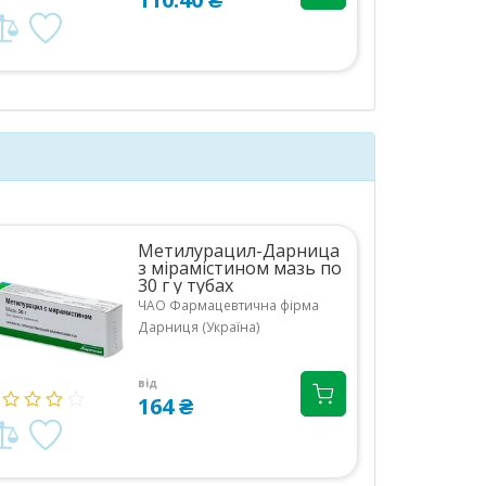
Метилурацил-Дарница
з мірамістином мазь по
30 г у тубах
ЧАО Фармацевтична фірма
Дарниця (Україна)
від
164 ₴