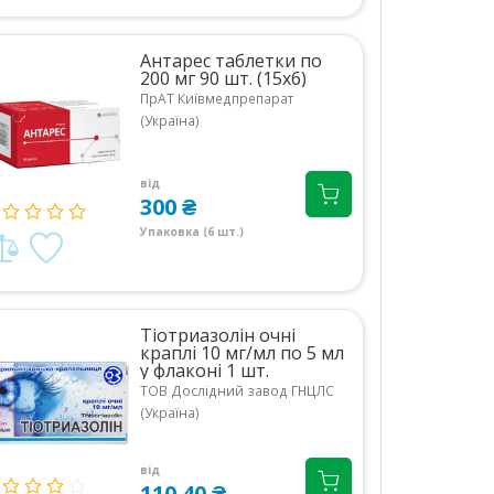
Антарес таблетки по
200 мг 90 шт. (15х6)
ПрАТ Київмедпрепарат
(Україна)
від
300 ₴
Упаковка (6 шт.)
Тіотриазолін очні
краплі 10 мг/мл по 5 мл
у флаконі 1 шт.
ТОВ Дослідний завод ГНЦЛС
(Україна)
від
110.40 ₴