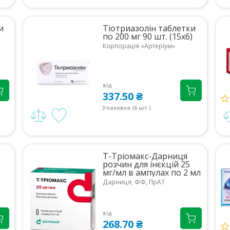
и
Тіотриазолін таблетки
)
по 200 мг 90 шт. (15х6)
Корпорація «Артеріум»
від
337.50 ₴
Упаковка (6 шт.)
Т-Тріомакс-Дарниця
розчин для інєкцій 25
мг/мл в ампулах по 2 мл
10 шт.
Дарниця, ФФ, ПрАТ
від
268.70 ₴