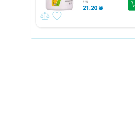
від
21.20 ₴