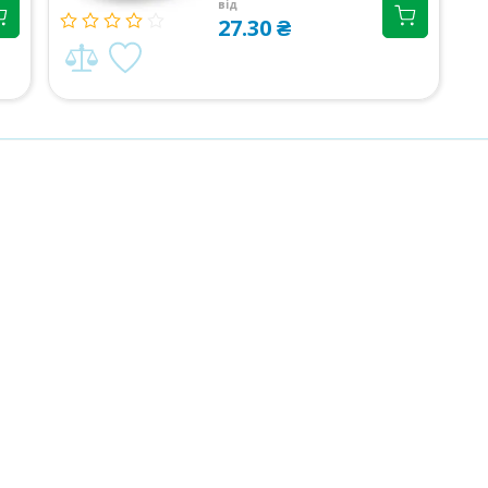
від
27.30 ₴