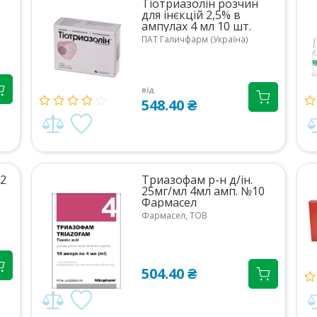
Тіотриазолін розчин
для інєкцій 2,5% в
ампулах 4 мл 10 шт.
ПАТ Галичфарм (Україна)
від
548.40 ₴
.2
Триазофам р-н д/ін.
25мг/мл 4мл амп. №10
Фармасел
Фармасел, ТОВ
504.40 ₴