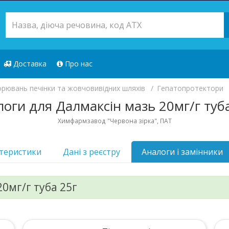
Доставка
Про нас
орювань печінки та жовчовивідних шляхів
Гепатопротектори
оги для Далмаксін мазь 20мг/г туб
Химфармзавод "Червона зірка", ПАТ
теристики
Дані з реєстру
Аналоги i замінники
0мг/г туба 25г