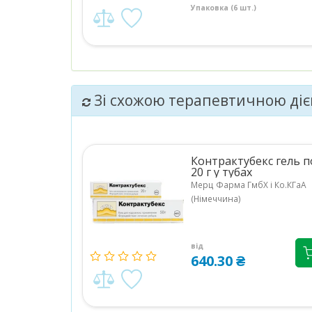
Упаковка (6 шт.)
Зі схожою терапевтичною ді
Контрактубекс гель п
20 г у тубах
Мерц Фарма ГмбХ і Ко.КГаА
(Німеччина)
від
640.30 ₴