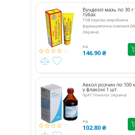
Вундехіл мазь по 30 г 
тубах
ТОВ Науково-виробнича
фармацевтична компанія Ей
(Україна)
від
146.90 ₴
Аекол розчин по 100 
у флаконі 1 шт.
ПрАТ Технолог (Україна)
від
102.80 ₴