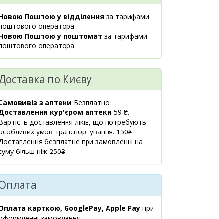
м.Київ, бул.Лесі
1 шт.
541.40 ₴
Українки, 9
Новою Поштою у відділення
за тарифами
08:00-21:00
поштового оператора
маршрут
Новою Поштою у поштомат
за тарифами
поштового оператора
м.Київ,
1 шт.
539.30 ₴
вул.Практична, 2
08:00-21:00
Доставка по Києву
маршрут
м.Київ,
1 шт.
Самовивіз з аптеки
Безплатно
541.20 ₴
вул.Липківського
Доставлення кур'єром аптеки
59 ₴.
Василя
Вартість доставлення ліків, що потребують
Митрополита, 1А
особливих умов транспортування: 150₴
08:00-22:00
Доставлення безплатне при замовленні на
маршрут
суму більш ніж 250₴
Київська обл.,
1 шт.
541.20 ₴
с.Ходосівка,
Оплата
вул.Березова, 2
08:00-21:00
маршрут
Оплата карткою, GooglePay, Apple Pay
при
оформленні замовлення