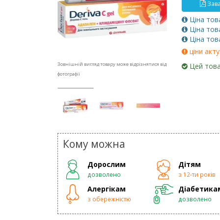
Зава
Ціна тов
Ціна тов
Ціна тов
ціни акту
Зовнішній вигляд товару може відрізнятися від
Цей това
фотографії
Кому можна
Дорослим
Дітям
дозволено
з 12-ти років
Алергікам
Діабетика
з обережністю
дозволено