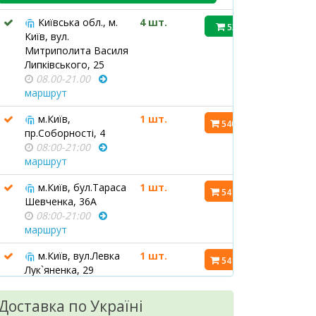
Київська обл., м.
4 шт.
539 ₴
Київ, вул.
Митриполита Василя
Липківського, 25
08.00-21.00
маршрут
м.Київ,
1 шт.
540.70 ₴
пр.Соборності, 4
08:00-21:00
маршрут
м.Київ, бул.Тараса
1 шт.
541.20 ₴
Шевченка, 36А
08:00-21:00
маршрут
м.Київ, вул.Левка
1 шт.
541.40 ₴
Лук`яненка, 29
08:00-21:00
маршрут
Доставка по Україні