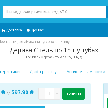
Доставка
Про нас
Препарати для лікування вугрового висипу
Дерива С гель по 15 г у тубах
Гленмарк Фармасьютикалз Лтд. (Індія)
теристики
Дані з реєстру
Аналоги i замінники
Лікарський з
9 ₴
597.90 ₴
до
–
+
КУПИТИ
Доступно
31 шт.