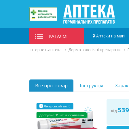
КАТАЛОГ
Аптеки на мапі
Iнтернет-аптека
Дерматологічні препарати
Все про товар
Інструкція
Харак
Лікарський засіб
53
від
Доступно
31 шт. в 27 аптеках