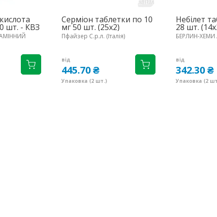
кислота
Серміон таблетки по 10
Небілет та
0 шт. - КВЗ
мг 50 шт. (25х2)
28 шт. (14х
ТАМІННИЙ
Пфайзер С.р.л. (Італія)
БЕРЛИН-ХЕМИ 
від
від
445.70 ₴
342.30 ₴
Упаковка (2 шт.)
Упаковка (2 шт