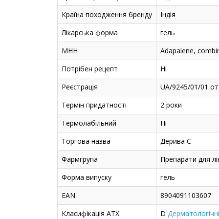
Країна походження бренду
Індія
Лікарська форма
гель
МНН
Adapalene, combi
Потрібен рецепт
Ні
Реєстрація
UA/9245/01/01 от
Термін придатності
2 роки
Термолабільний
Ні
Торгова назва
Дерива С
Фармгрупа
Препарати для лі
Форма випуску
гель
EAN
8904091103607
Класифікація ATX
D
Дерматологічн