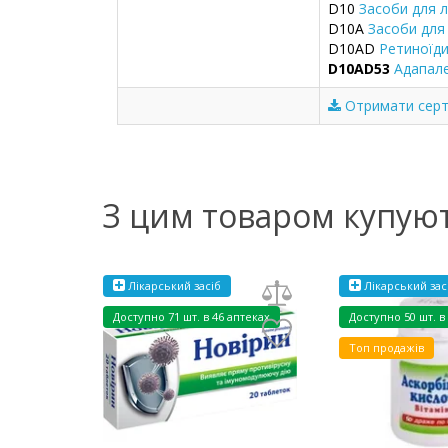
D10
Засоби для л
D10A
Засоби для
D10AD
Ретиноїди
D10AD53
Адапале
Отримати серти
З цим товаром купую
Лікарський засіб
Лікарський зас
Доступно
71 шт. в 46 аптеках
Доступно
50 шт. в
Топ продажів