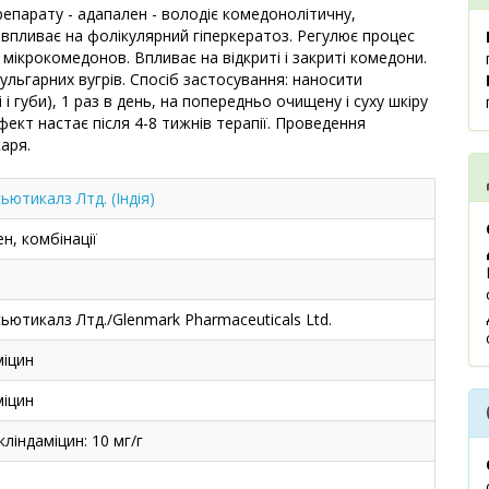
репарату - адапален - володіє комедонолітичну,
 впливає на фолікулярний гіперкератоз. Регулює процес
ю мікрокомедонов. Впливає на відкриті і закриті комедони.
ульгарних вугрів. Спосіб застосування: наносити
 і губи), 1 раз в день, на попередньо очищену і суху шкіру
ект настає після 4-8 тижнів терапії. Проведення
аря.
ютикалз Лтд. (Індія)
, комбінації
ютикалз Лтд./Glenmark Pharmaceuticals Ltd.
міцин
міцин
кліндаміцин: 10 мг/г