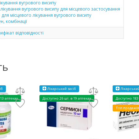
ікування вугрового висипу
 лікування вугрового висипу для місцевого застосування
 для місцевого лікування вугрового висипу
н, комбінації
фікат відповідності
ть
іб
Лікарський засіб
Лікарський
 13 аптеках
Доступно
26 шт. в 19 аптеках
Доступно
183
Топ продажів