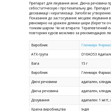
Препарат для лікування акне. Діюча речовина п
себостатіческую і протизапальну дію. Препарат
десквамації і кератинізації. Запобігає утворенн
Показання до застосування: місцеве лікування в
рівномірно на уражені ділянки шкіри (берегти очі
тонким шаром. Чи не втирати. Терапевтичний еф
повторних курсів можливо за рекомендацією лік
Виробник
Гленмарк Фармась
АТХ-група
D10AD53 Адапален
Вага
15 г
Виробник
Гленмарк Фармась
Діючі речовини
адапален, клінда
Діюча речовина
адапален, клінда
Дозування
адапален: 1 мг/г, 
Країна виробництва
Індія