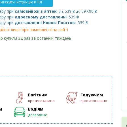
нтажити інструкцію в PDF
ару при
самовивозі з аптек
:
539 ₴
597.90 ₴
від
до
ару при
адресному доставленні
: 539 ₴
ару при
доставленні Новою Поштою
: 539 ₴
альні лише при замовленні на сайті
р купили 32 раз за останній тиждень
Вагітним
Годуючим
протипоказано
протипоказано
м
Водіям
дозволено