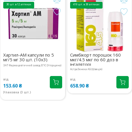
30 шт. в 12 аптеках
419 шт. в 39 аптеках
Київська обл., с.Ходосівка,
4 шт.
вул.Березова, 2
222.70 ₴
08:00-21:00
маршрут
Київська обл., м.Українка,
1 шт.
вул.Київська, 1В
199 ₴
08:00-21:00
маршрут
Київська обл., м.Бровари,
3 шт.
Хартил-АМ капсули по 5
Симбікорт порошок 160
вул.Київська, 243 прим.14
220.50 ₴
мг/5 мг 30 шт. (10х3)
мкг/4.5 мкг по 60 доз в
08:00-21:00
маршрут
інгаляторі
ЗАТ Фармацевтичний завод ЕГІС (Угорщина)
АстраЗенека АБ (Швеція)
м.Київ, вул.Кловський узвіз,
2 шт.
14/24
від
від
222.90 ₴
153.60 ₴
658.90 ₴
08:00-20:00
маршрут
Упаковка (3 шт.)
м.Київ, вул.Драгоманова, 38А
3 шт.
08:00-20:00
маршрут
222.70 ₴
м.Київ, вул.Левка Лук`яненко
4 шт.
(Тимошенко), 18
199 ₴
08:00-21:00
маршрут