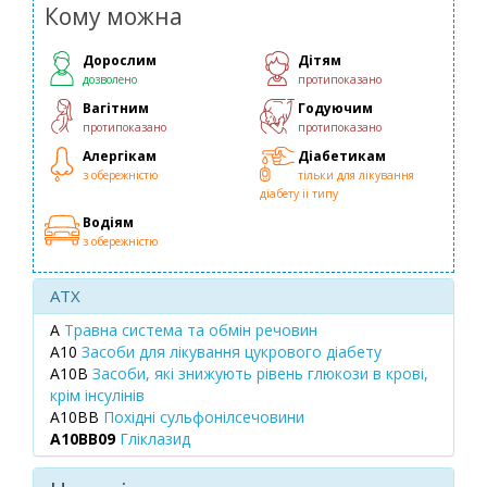
Кому можна
Дорослим
Дітям
дозволено
протипоказано
Вагітним
Годуючим
протипоказано
протипоказано
Алергікам
Діабетикам
з обережністю
тільки для лікування
діабету ii типу
Водіям
з обережністю
ATX
A
Травна система та обмін речовин
A10
Засоби для лікування цукрового діабету
A10B
Засоби, які знижують рівень глюкози в крові,
крім інсулінів
A10BB
Похідні сульфонілсечовини
A10BB09
Гліклазид