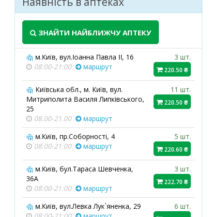
Наявність в аптеках
ЗНАЙТИ НАЙБЛИЖЧУ АПТЕКУ
м.Київ, вул.Іоанна Павла ІІ, 16
3 шт.
08:00-21:00
маршрут
220.50 ₴
Київська обл., м. Київ, вул.
11 шт.
Митриполита Василя Липківського,
220.50 ₴
25
08.00-21.00
маршрут
м.Київ, пр.Соборності, 4
5 шт.
08:00-21:00
маршрут
220.60 ₴
м.Київ, бул.Тараса Шевченка,
3 шт.
36А
222.70 ₴
08:00-21:00
маршрут
м.Київ, вул.Левка Лук`яненка, 29
6 шт.
08:00-21:00
маршрут