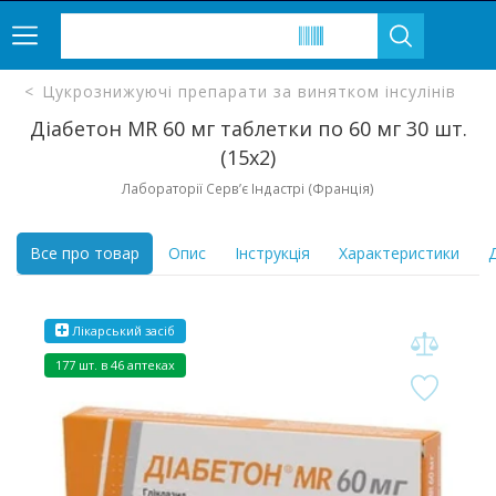
Цукрознижуючі препарати за винятком інсулінів
Діабетон MR 60 мг таблетки по 60 мг 30 шт.
(15х2)
Лабораторії Серв’є Індастрі (Франція)
Все про товар
Опис
Інструкція
Характеристики
Д
Лікарський засіб
177 шт. в 46 аптеках