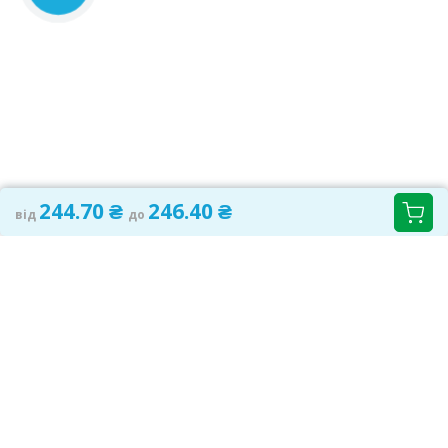
244.70 ₴
246.40 ₴
від
до
САМОЛІКУВАННЯ МОЖЕ БУТИ ШКІДЛИВИМ ДЛЯ
ВАШОГО ЗДОРОВ'Я
ПЕРЕД ЗАСТОСУВАННЯМ ПРЕПАРАТУ ПРОКОНСУЛЬТУЙТЕСЬ З
ЛІКАРЕМ