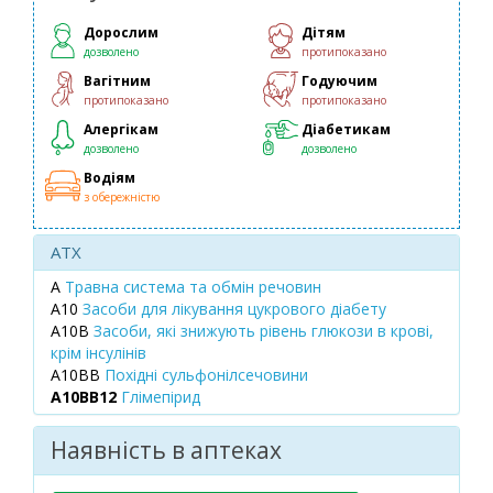
Дорослим
Дітям
дозволено
протипоказано
Вагітним
Годуючим
протипоказано
протипоказано
Алергікам
Діабетикам
дозволено
дозволено
Водіям
з обережністю
ATX
A
Травна система та обмін речовин
A10
Засоби для лікування цукрового діабету
A10B
Засоби, які знижують рівень глюкози в крові,
крім інсулінів
A10BB
Похідні сульфонілсечовини
A10BB12
Глімепірид
Наявність в аптеках