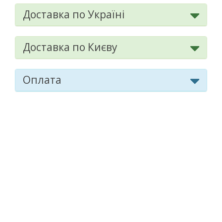
257.60 ₴
Доставка по Україні
м.Київ, бул.Тараса Шевченка,
Доставимо
36А
до 3 діб
08:00-21:00
маршрут
257.60 ₴
Доставка по Києву
м.Київ, пр.Соборності, 4
Доставимо
08:00-21:00
маршрут
до 3 діб
Оплата
257.60 ₴
м.Київ, вул.Іоанна Павла ІІ, 16
Доставимо
08:00-21:00
маршрут
до 3 діб
257.60 ₴