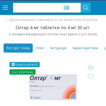
Цукрознижуючі препарати за винятком інсулінів
Олтар 4 мг таблетки по 4 мг 30 шт.
A. Менаріні Мануфактурінг Логістікс енд Сервісес С.р.Л. (Італія)
Все про товар
Опис
Інструкція
Характеристики
Д
Лікарський засіб
5 шт. в 3 аптеках