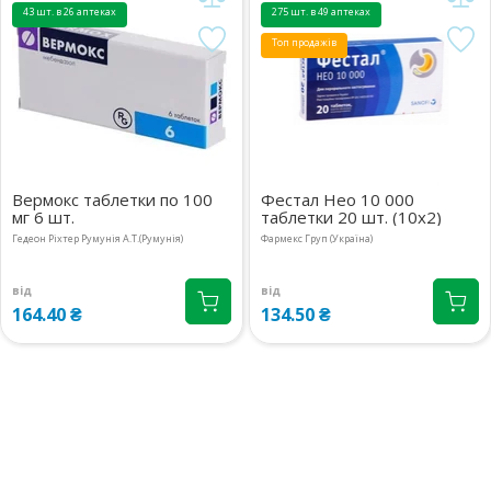
43 шт. в 26 аптеках
275 шт. в 49 аптеках
Топ продажів
Вермокс таблетки по 100
Фестал Нео 10 000
мг 6 шт.
таблетки 20 шт. (10х2)
Гедеон Ріхтер Румунія А.Т.(Румунія)
Фармекс Груп (Україна)
від
від
164.40 ₴
134.50 ₴