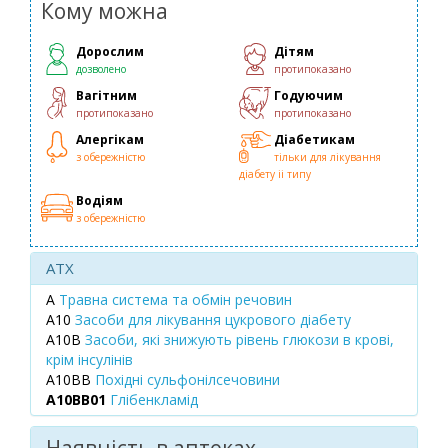
Кому можна
Дорослим
Дітям
дозволено
протипоказано
Вагітним
Годуючим
протипоказано
протипоказано
Алергікам
Діабетикам
з обережністю
тільки для лікування
діабету ii типу
Водіям
з обережністю
ATX
A
Травна система та обмін речовин
A10
Засоби для лікування цукрового діабету
A10B
Засоби, які знижують рівень глюкози в крові,
крім інсулінів
A10BB
Похідні сульфонілсечовини
A10BB01
Глібенкламід