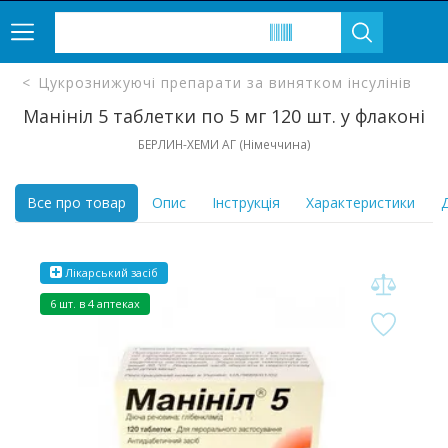
Цукрознижуючі препарати за винятком інсулінів
Манініл 5 таблетки по 5 мг 120 шт. у флаконі
БЕРЛИН-ХЕМИ АГ (Німеччина)
Все про товар
Опис
Інструкція
Характеристики
Д
Лікарський засіб
6 шт. в 4 аптеках