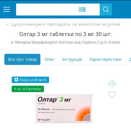
Цукрознижуючі препарати за винятком інсулінів
Олтар 3 мг таблетки по 3 мг 30 шт.
A. Менаріні Мануфактурінг Логістікс енд Сервісес С.р.Л. (Італія)
Все про товар
Опис
Інструкція
Характеристики
Д
Лікарський засіб
9 шт. в 5 аптеках