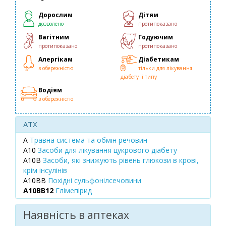
Дорослим
Дітям
дозволено
протипоказано
Вагітним
Годуючим
протипоказано
протипоказано
Алергікам
Діабетикам
з обережністю
тільки для лікування
діабету ii типу
Водіям
з обережністю
ATX
A
Травна система та обмін речовин
A10
Засоби для лікування цукрового діабету
A10B
Засоби, які знижують рівень глюкози в крові,
крім інсулінів
A10BB
Похідні сульфонілсечовини
A10BB12
Глімепірид
Наявність в аптеках