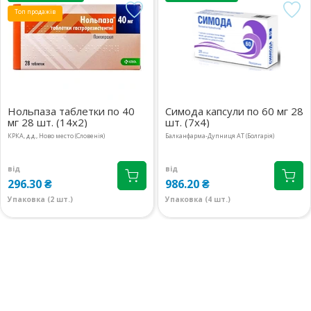
Топ продажів
Нольпаза таблетки по 40
Симода капсули по 60 мг 28
мг 28 шт. (14х2)
шт. (7х4)
КРКА, д.д., Ново место (Словенія)
Балканфарма-Дупниця АТ (Болгарія)
від
від
296.30 ₴
986.20 ₴
Упаковка (2 шт.)
Упаковка (4 шт.)