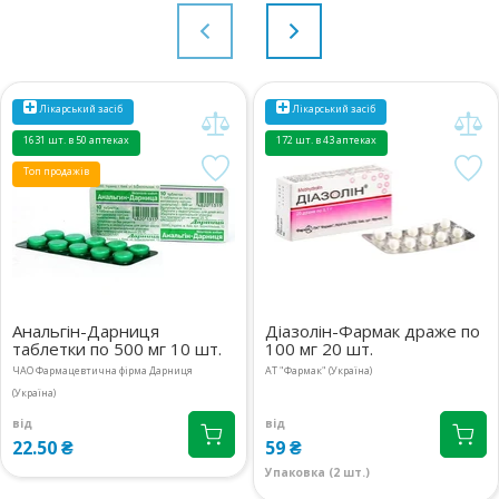
Лікарський засіб
Лікарський засіб
1631 шт. в 50 аптеках
172 шт. в 43 аптеках
Топ продажів
Анальгін-Дарниця
Діазолін-Фармак драже по
таблетки по 500 мг 10 шт.
100 мг 20 шт.
ЧАО Фармацевтична фірма Дарниця
АТ "Фармак" (Україна)
(Україна)
від
від
22.50 ₴
59 ₴
Упаковка (2 шт.)