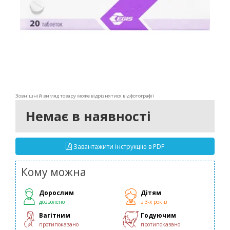
Зовнішній вигляд товару може відрізнятися від фотографії
Немає в наявності
Завантажити інструкцію в PDF
Кому можна
Дорослим
Дітям
дозволено
з 3-х років
Вагітним
Годуючим
протипоказано
протипоказано