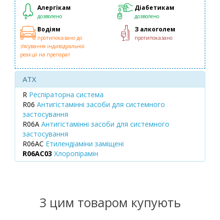
Алергікам
Діабетикам
дозволено
дозволено
Водіям
З алкоголем
протипоказано до
протипоказано
з'ясування індивідуальної
реакції на препарат
ATX
R
Респіраторна система
R06
Антигістамінні засоби для системного
застосування
R06A
Антигістамінні засоби для системного
застосування
R06AC
Етилендіаміни заміщені
R06AC03
Хлоропірамін
З цим товаром купують