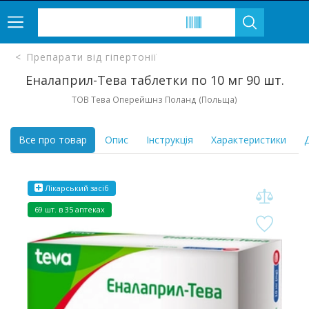
Препарати від гіпертонії
Еналаприл-Тева таблетки по 10 мг 90 шт.
ТОВ Тева Оперейшнз Поланд (Польща)
Все про товар
Опис
Інструкція
Характеристики
Д
Лікарський засіб
69 шт. в 35 аптеках