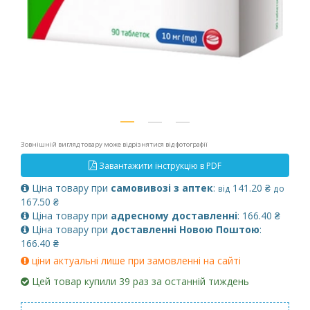
Зовнішній вигляд товару може відрізнятися від фотографії
Завантажити інструкцію в PDF
Ціна товару при
самовивозі з аптек
:
141.20 ₴
від
до
167.50 ₴
Ціна товару при
адресному доставленні
: 166.40 ₴
Ціна товару при
доставленні Новою Поштою
:
166.40 ₴
ціни актуальні лише при замовленні на сайті
Цей товар купили 39 раз за останній тиждень