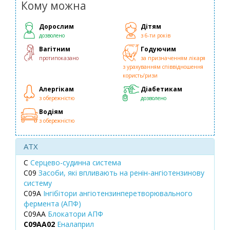
Кому можна
Дорослим
Дітям
дозволено
з 6-ти років
Вагітним
Годуючим
протипоказано
за призначенням лікаря
з урахуванням співвідношення
користь/ризи
Алергікам
Діабетикам
з обережністю
дозволено
Водіям
з обережністю
ATX
C
Серцево-судинна система
C09
Засоби, які впливають на ренін-ангіотензинову
систему
C09A
Інгібітори ангіотензинперетворювального
фермента (АПФ)
C09AA
Блокатори АПФ
C09AA02
Еналаприл