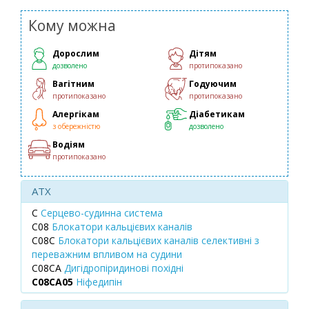
Кому можна
Дорослим
Дітям
дозволено
протипоказано
Вагітним
Годуючим
протипоказано
протипоказано
Алергікам
Діабетикам
з обережністю
дозволено
Водіям
протипоказано
ATX
C
Серцево-судинна система
C08
Блокатори кальцієвих каналів
C08C
Блокатори кальцієвих каналів селективні з
переважним впливом на судини
C08CA
Дигідропіридинові похідні
C08CA05
Ніфедипін