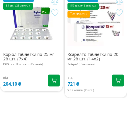
65 шт. в 23 аптеках
540 шт. в 48 аптеках
Топ продажів
Коріол таблетки по 25 мг
Ксарелто таблетки по 20
28 шт. (7х4)
мг 28 шт. (14х2)
КРКА, д.д., Ново место (Словенія)
Байєр АГ (Німеччина)
від
від
204.10 ₴
721 ₴
Упаковка (2 шт.)