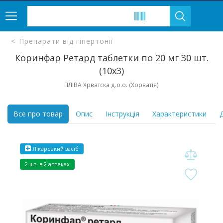
Препарати від гіпертонії
Коринфар Ретард таблетки по 20 мг 30 шт.
(10х3)
ПЛІВА Хрватска д.о.о. (Хорватія)
Все про товар
Опис
Інструкція
Характеристики
Д
Лікарський засіб
2 шт. в 2 аптеках