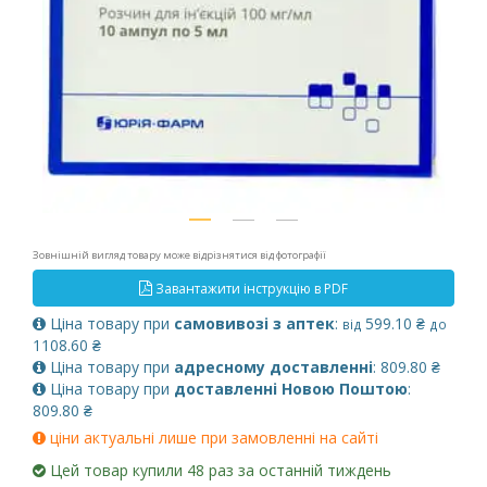
Зовнішній вигляд товару може відрізнятися від фотографії
Завантажити інструкцію в PDF
Ціна товару при
самовивозі з аптек
:
599.10 ₴
від
до
1108.60 ₴
Ціна товару при
адресному доставленні
: 809.80 ₴
Ціна товару при
доставленні Новою Поштою
:
809.80 ₴
ціни актуальні лише при замовленні на сайті
Цей товар купили 48 раз за останній тиждень