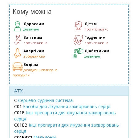
Кому можна
Дорослим
Дітям
дозволено
протипоказано
Вагітним
Годуючим
протипоказано
протипоказано
Алергікам
Діабетикам
з обережністю
дозволено
Водіям
досліджень впливу не
проводили
ATX
C
Серцево-судинна система
C01
Засоби для лікування захворювань серця
C01E
Інші препарати для лікування захворювань
серця
C01EB
Інші препарати для лікування захворювань
серця
C01EB22
Мельдоній