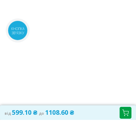
843.90 ₴
КНОПКА
ЗВ'ЯЗКУ
599.10 ₴
1108.60 ₴
від
до