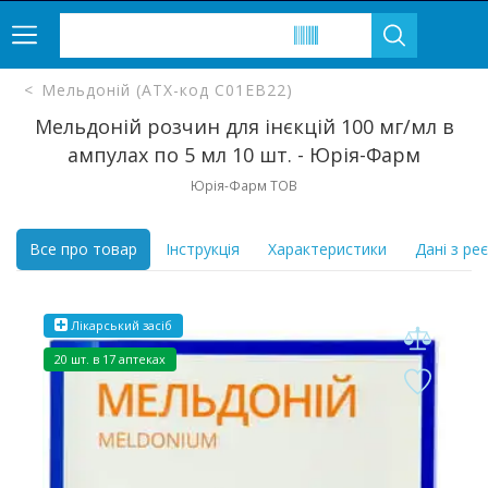
Мельдоній (ATX-код C01EB22)
Мельдоній розчин для інєкцій 100 мг/мл в
ампулах по 5 мл 10 шт. - Юрія-Фарм
Юрія-Фарм ТОВ
Все про товар
Інструкція
Характеристики
Дані з ре
Лікарський засіб
20 шт. в 17 аптеках