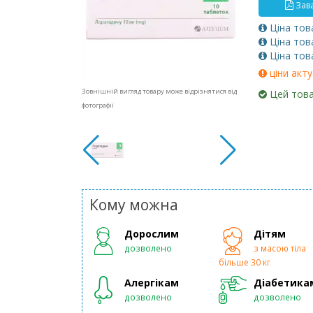
Зава
Ціна тов
Ціна тов
Ціна тов
ціни акту
Зовнішній вигляд товару може відрізнятися від
Цей това
фотографії
Кому можна
Дорослим
Дітям
дозволено
з масою тіла
більше 30 кг
Алергікам
Діабетика
дозволено
дозволено