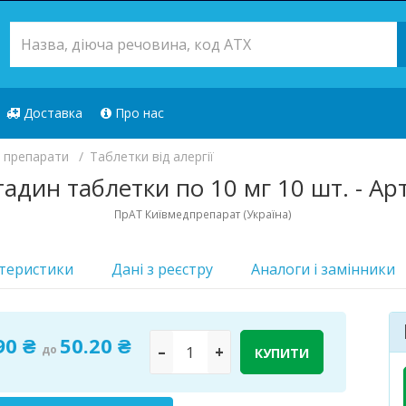
Доставка
Про нас
) препарати
Таблетки від алергії
адин таблетки по 10 мг 10 шт. - Ар
ПрАТ Київмедпрепарат (Україна)
теристики
Дані з реєстру
Аналоги i замінники
90 ₴
50.20 ₴
до
–
+
КУПИТИ