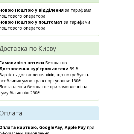
м.Київ, вул.Левка
16 шт.
19.90 ₴
Лук`яненка, 29
Новою Поштою у відділення
за тарифами
08:00-21:00
поштового оператора
маршрут
Новою Поштою у поштомат
за тарифами
поштового оператора
м.Київ, бул.Лесі
5 шт.
19.90 ₴
Українки, 9
08:00-21:00
Доставка по Києву
маршрут
м.Київ, вул.Гната
4 шт.
Самовивіз з аптеки
Безплатно
19.90 ₴
Юри, 3
Доставлення кур'єром аптеки
59 ₴.
08:00-21:00
Вартість доставлення ліків, що потребують
маршрут
особливих умов транспортування: 150₴
Доставлення безплатне при замовленні на
м.Київ,
3 шт.
суму більш ніж 250₴
19.90 ₴
вул.Практична, 2
08:00-21:00
маршрут
Оплата
м.Київ, пр.Тичини
7 шт.
19.90 ₴
Павла, 16/2
Оплата карткою, GooglePay, Apple Pay
при
08:00-21:00
оформленні замовлення