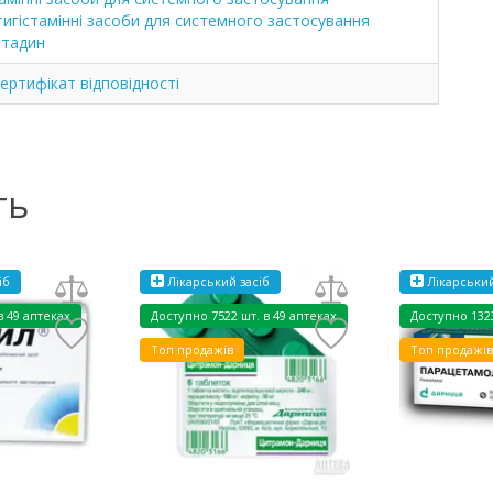
тигістамінні засоби для системного застосування
тадин
ртифікат відповідності
ть
іб
Лікарський засіб
Лікарський
в 49 аптеках
Доступно
7522 шт. в 49 аптеках
Доступно
132
Топ продажів
Топ продажів