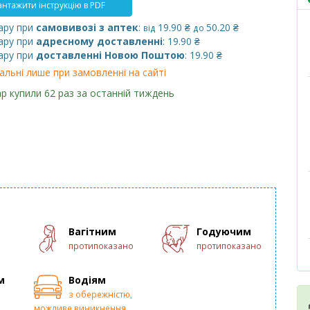
нтажити інструкцію в PDF
ару при
самовивозі з аптек
:
19.90 ₴
50.20 ₴
від
до
ару при
адресному доставленні
: 19.90 ₴
ару при
доставленні Новою Поштою
: 19.90 ₴
альні лише при замовленні на сайті
р купили 62 раз за останній тиждень
Вагітним
Годуючим
протипоказано
протипоказано
м
Водіям
з обережністю,
можливе виникнення