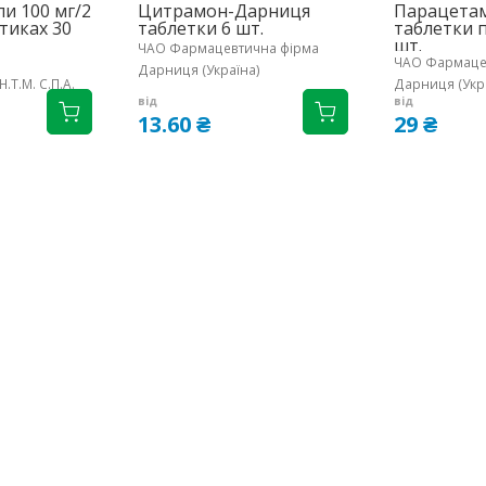
ли 100 мг/2
Цитрамон-Дарниця
Парацета
етиках 30
таблетки 6 шт.
таблетки п
шт.
ЧАО Фармацевтична фірма
ЧАО Фармаце
Дарниця (Україна)
Т.М. С.П.А.
Дарниця (Укр
від
від
13.60 ₴
29 ₴