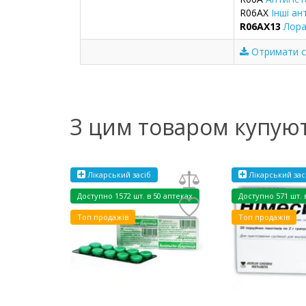
R06AX
Інші ан
R06AX13
Лора
Отримати се
З цим товаром купую
Лікарський засіб
Лікарський зас
Доступно
1572 шт. в 50 аптеках
Доступно
571 шт. 
Топ продажів
Топ продажів