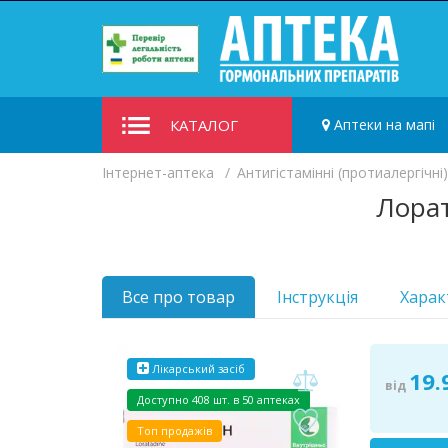
КАТАЛОГ
Аптеки на мапі
Iнтернет-аптека
Антигістамінні (протиалергічні
Лорат
Все про товар
Інструкція
Харак
Лікарський засіб
19.
від
Доступно
408 шт. в 50 аптеках
Топ продажів