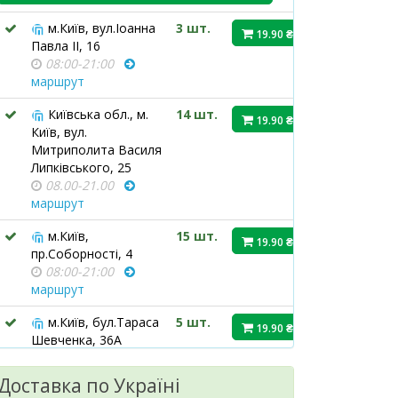
м.Київ, вул.Іоанна
3 шт.
19.90 ₴
Павла ІІ, 16
08:00-21:00
маршрут
Київська обл., м.
14 шт.
19.90 ₴
Київ, вул.
Митриполита Василя
Липківського, 25
08.00-21.00
маршрут
м.Київ,
15 шт.
19.90 ₴
пр.Соборності, 4
08:00-21:00
маршрут
м.Київ, бул.Тараса
5 шт.
19.90 ₴
Шевченка, 36А
08:00-21:00
маршрут
Доставка по Україні