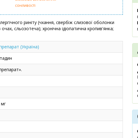
сонливості
лергічного риніту (чхання, свербіж слизової оболонки
 очах, сльозотеча); хронічна ідіопатична кропив'янка;
препарат (Україна)
тадин
препарат».
 мг