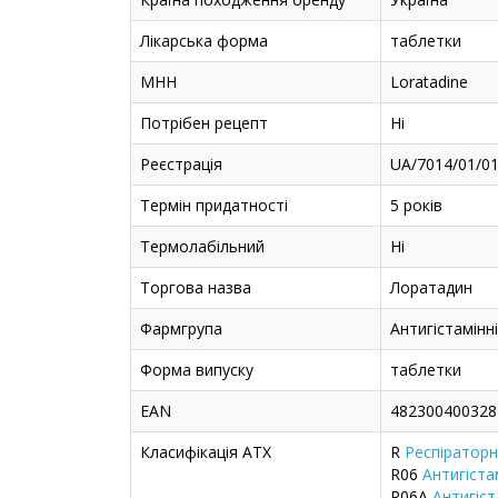
Лікарська форма
таблетки
МНН
Loratadine
Потрібен рецепт
Ні
Реєстрація
UA/7014/01/01
Термін придатності
5 років
Термолабільний
Ні
Торгова назва
Лоратадин
Фармгрупа
Антигістамінн
Форма випуску
таблетки
EAN
482300400328
Класифікація ATX
R
Респіраторн
R06
Антигіста
R06A
Антигіст