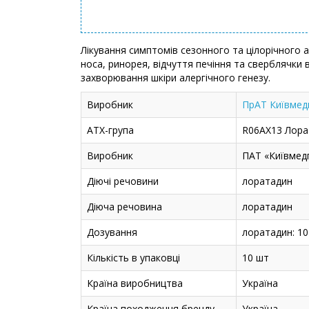
Лікування симптомів сезонного та цілорічного а
носа, ринорея, відчуття печіння та сверблячки в
захворювання шкіри алергічного генезу.
Виробник
ПрАТ Київмед
АТХ-група
R06AX13 Лора
Виробник
ПАТ «Київмед
Діючі речовини
лоратадин
Діюча речовина
лоратадин
Дозування
лоратадин: 10
Кількість в упаковці
10 шт
Країна виробництва
Україна
Країна походження бренду
Україна