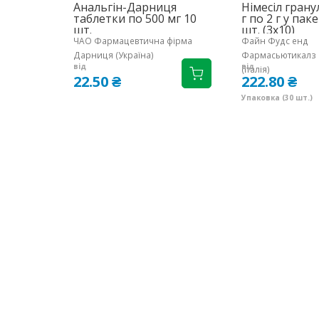
Анальгін-Дарниця
Німесіл грану
таблетки по 500 мг 10
г по 2 г у пак
шт.
шт. (3х10)
ЧАО Фармацевтична фірма
Файн Фудс енд
Дарниця (Україна)
Фармасьютикалз Н.
від
від
(Італія)
22.50 ₴
222.80 ₴
Упаковка (30 шт.)