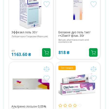
Эффезел гель 30 г
Белакне дуо гель 1мг/
г+25мг/г флак. 30г
Лаборатории Галдерма (Франция)
Belupo, pharmaceuticals and
cosmetics dd
от
818 ₴
1163.60 ₴
Топ продаж
Альтрено лосьон 0,05%