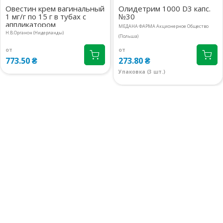
Овестин крем вагинальный
Олидетрим 1000 D3 капс.
1 мг/г по 15 г в тубах с
№30
аппликатором
МЕДАНА ФАРМА Акционерное Общество
Н.В.Органон (Нидерланды)
(Польша)
от
от
773.50 ₴
273.80 ₴
Упаковка (3 шт.)