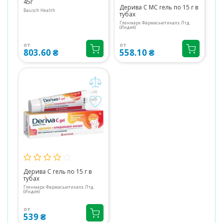
45г
Дерива С МС гель по 15 г в
Bausch Health
тубах
Гленмарк Фармасьютикалз Лтд.
(Индия)
от
от
803.60 ₴
558.10 ₴
Дерива С гель по 15 г в
тубах
Гленмарк Фармасьютикалз Лтд.
(Индия)
от
539 ₴