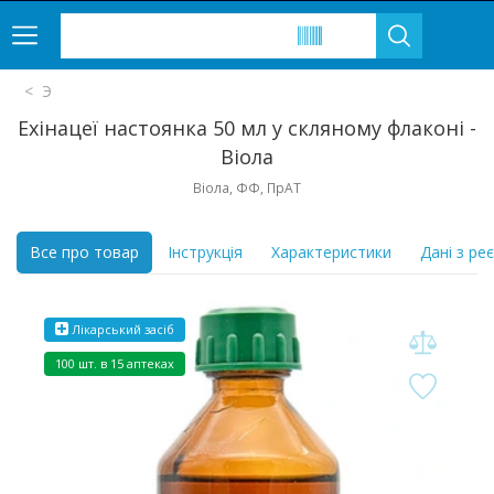
Э
Ехінацеї настоянка 50 мл у скляному флаконі -
Віола
Віола, ФФ, ПрАТ
Все про товар
Інструкція
Характеристики
Дані з ре
Лікарський засіб
100 шт. в 15 аптеках