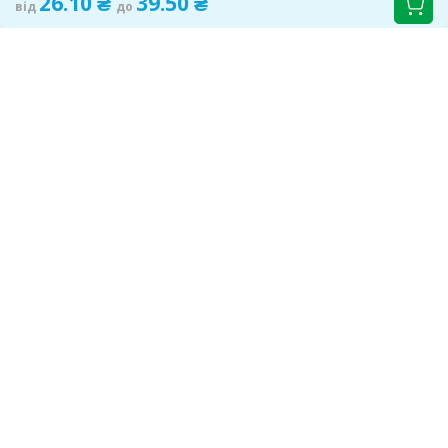
26.10 ₴
39.50 ₴
від
до
САМОЛІКУВАННЯ МОЖЕ БУТИ ШКІДЛИВИМ ДЛЯ
ВАШОГО ЗДОРОВ'Я
ПЕРЕД ЗАСТОСУВАННЯМ ПРЕПАРАТУ ПРОКОНСУЛЬТУЙТЕСЬ З
ЛІКАРЕМ
ЗВ'ЯЗОК З НАМИ
Контактна інформація
ТОВ "Аптека гормональних препаратів"
01133, Україна, Київ
б-р Лесі Українки, 9
ідентифікаційний код 22974151