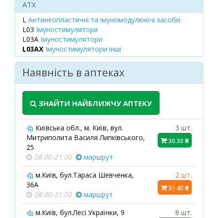
ATX
L
Антинеопластичні та імуномодулюючі засоби
L03
Імуностимулятори
L03A
Імуностимулятори
L03AX
Імуностимулятори інші
Наявність в аптеках
ЗНАЙТИ НАЙБЛИЖЧУ АПТЕКУ
Київська обл., м. Київ, вул.
3 шт.
Митриполита Василя Липківського,
30.30 ₴
25
08.00-21.00
маршрут
м.Київ, бул.Тараса Шевченка,
2 шт.
36А
31.40 ₴
08:00-21:00
маршрут
м.Київ, бул.Лесі Українки, 9
8 шт.