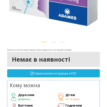
Зовнішній вигляд товару може відрізнятися від фотографії
Немає в наявності
Завантажити інструкцію в PDF
Кому можна
Дорослим
Дітям
дозволено
з 6-ти років
Вагітним
Годуючим