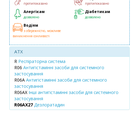
протипоказано
протипоказано
Алергікам
Діабетикам
дозволено
дозволено
Водіям
з обережністю, можливе
виникнення сонливості
ATX
R
Респіраторна система
R06
Антигістамінні засоби для системного
застосування
R06A
Антигістамінні засоби для системного
застосування
R06AX
Інші антигістамінні засоби для системного
застосування
R06AX27
Дезлоратадин