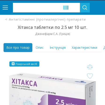
Антигістамінні (протиалергічні) препарати
Хітакса таблетки по 2.5 мг 10 шт.
Дженефарм С.А. (Греція)
Все про товар
Опис
Інструкція
Характеристики
Д
Лікарський засіб