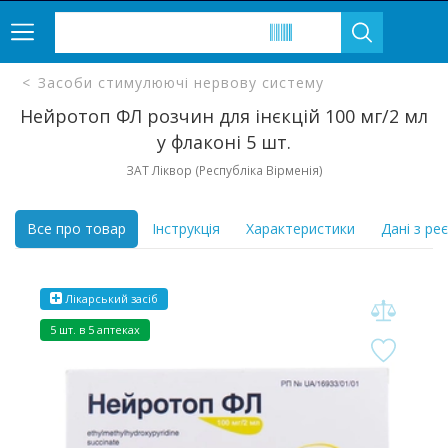
Засоби стимулюючі нервову систему
Нейротоп ФЛ розчин для інєкцій 100 мг/2 мл
у флаконі 5 шт.
ЗАТ Ліквор (Республіка Вірменія)
Все про товар
Інструкція
Характеристики
Дані з ре
Лікарський засіб
5 шт. в 5 аптеках