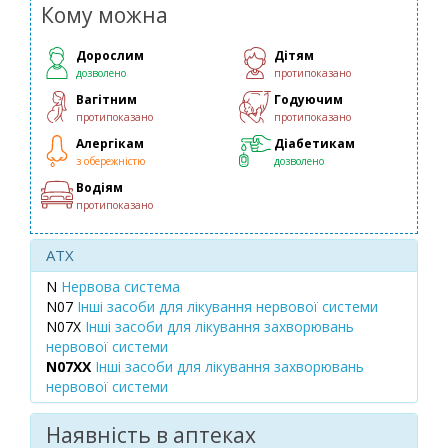
Кому можна
Дорослим
Дітям
дозволено
протипоказано
Вагітним
Годуючим
протипоказано
протипоказано
Алергікам
Діабетикам
з обережністю
дозволено
Водіям
протипоказано
ATX
N
Нервова система
N07
Інші засоби для лікування нервової системи
N07X
Інші засоби для лікування захворювань
нервової системи
N07XX
Інші засоби для лікування захворювань
нервової системи
Наявність в аптеках