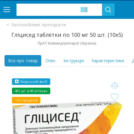
Заспокійливі препарати
Гліцисед таблетки по 100 мг 50 шт. (10х5)
ПрАТ Київмедпрепарат (Україна)
Все про товар
Опис
Інструкція
Характеристики
Д
Лікарський засіб
401 шт. в 49 аптеках
Топ продажів