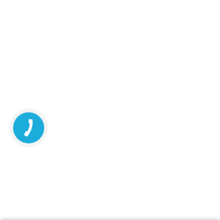
м.Київ, вул.Білецького, 1.3
3 шт.
08:00-21:00
маршрут
98.30 ₴
м.Київ, вул.Григоровича-
3 шт.
Барського, 1
111.40 ₴
08:00-21:00
маршрут
м.Київ, бул.Лесі Українки, 24
21 шт.
08:00-21:00
маршрут
119.70 ₴
м.Київ, вул.Антоновича, 47А
22 шт.
08:00-21:00
маршрут
119.70 ₴
Київська обл., с.Чайки,
5 шт.
вул.Лобановського Валерія, 35
111.40 ₴
корп.2
08:00-21:00
маршрут
Київська обл., м.Українка,
5 шт.
вул.Юності, 1Б
98.40 ₴