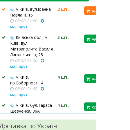
м.Київ, вул.Іоанна
2 шт.
764.60 ₴
Павла ІІ, 16
08:00-21:00
маршрут
Київська обл., м.
5 шт.
760.90 ₴
Київ, вул.
Митриполита Василя
Липківського, 25
08.00-21.00
маршрут
м.Київ,
4 шт.
764.60 ₴
пр.Соборності, 4
08:00-21:00
маршрут
м.Київ, бул.Тараса
4 шт.
755.70 ₴
Шевченка, 36А
08:00-21:00
маршрут
Доставка по Україні