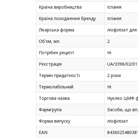
Країна виробництва
Іспанія
Країна походження бренду
Іспанія
Лікарська форма
ліофілізат для 
Об'єм, мл.
2
Потрібен рецепт
Ні
Реєстрація
UA/3396/02/01
Термін придатності
2 роки
Термолабільний
Ні
Торгова назва
Нуклео ЦМФ 
Фармгрупа
Засоби, що вп
Форма випуску
ліофілізат
EAN
843602548038