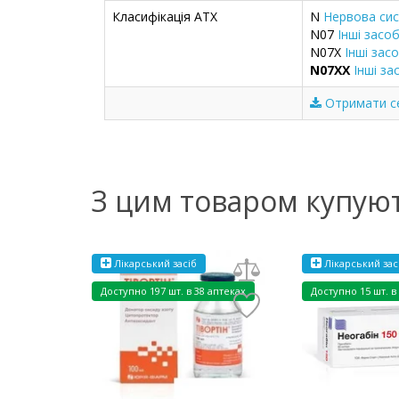
Класифікація ATX
N
Нервова си
N07
Інші засо
N07X
Інші зас
N07XX
Інші з
Отримати се
З цим товаром купую
Лікарський засіб
Лікарський зас
Доступно
197 шт. в 38 аптеках
Доступно
15 шт. в