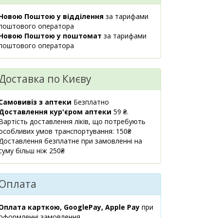
м.Київ, бул.Лесі
1 шт.
764.60 ₴
Українки, 9
Новою Поштою у відділення
за тарифами
08:00-21:00
поштового оператора
маршрут
Новою Поштою у поштомат
за тарифами
поштового оператора
м.Київ, вул.Гната
5 шт.
755.70 ₴
Юри, 3
08:00-21:00
Доставка по Києву
маршрут
м.Київ,
1 шт.
Самовивіз з аптеки
Безплатно
755 ₴
вул.Практична, 2
Доставлення кур'єром аптеки
59 ₴.
08:00-21:00
Вартість доставлення ліків, що потребують
маршрут
особливих умов транспортування: 150₴
Доставлення безплатне при замовленні на
м.Київ, пр.Тичини
5 шт.
суму більш ніж 250₴
755.70 ₴
Павла, 16/2
08:00-21:00
маршрут
Оплата
м.Київ,
1 шт.
760.90 ₴
вул.Липківського
Оплата карткою, GooglePay, Apple Pay
при
Василя
оформленні замовлення