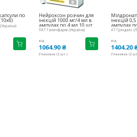
капсули по
Нейроксон розчин для
Мілдронат
(10х6)
інєкцій 1000 мг/4 мл в
інєкцій 0,5
ампулах по 4 мл 10 шт.
ампулах по
(Україна)
(5х2)
(5х2)
ПАТ Галичфарм (Україна)
АТ Гріндекс (Л
від
від
1064.90 ₴
1404.20 
Упаковка (2 шт.)
Упаковка (2 шт