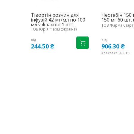
Тівортін розчин для
Неогабін 150 
інфузій 42 мг/мл по 100
150 мг 60 шт. 
мл у флаконі 1 шт.
ТОВ Фарма Старт 
ТОВ Юрія Фарм (Україна)
від
від
244.50 ₴
906.30 ₴
Упаковка (6 шт.)