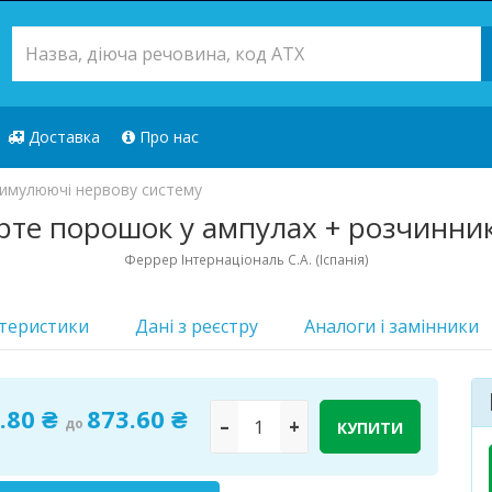
Доставка
Про нас
имулюючі нервову систему
те порошок у ампулах + розчинник 
Феррер Інтернаціональ С.А. (Іспанія)
теристики
Дані з реєстру
Аналоги i замінники
.80 ₴
873.60 ₴
до
–
+
КУПИТИ