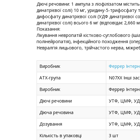
Діючі речовини: 1 ампула з ліофілізатом місти
динатрієвої солі) 10 мг, уридину-5-трифосфату т
дифосфату динатрієвої солі (УДФ динатрієвої с
динатрієвої солі) всього 6 мг (відповідає 2,660 
Показання:
Лікування невропатій кістково-суглобового (іші
полінейропатія), інфекційного походження (опе
Невралгія лицьового, трійчастого нерва, міжре
Виробник
Феррер Інтерна
АТХ-група
N07XX Інші за
Виробник
Феррер Інтерна
Діючі речовини
УТФ, ЦМФ, У
Діюча речовина
УТФ, ЦМФ, У
Дозування
УТФ, ЦМФ, У
Кількість в упаковці
3 шт