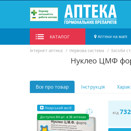
КАТАЛОГ
Аптеки на мапі
Iнтернет-аптека
Нервова система
Засоби ст
Нуклео ЦМФ фор
Все про товар
Інструкція
Харак
Лікарський засіб
732
від
Доступно
84 шт. в 38 аптеках