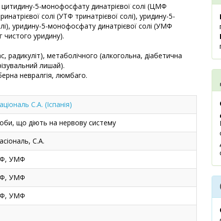
ть цитидину-5-монофосфату динатрієвої солі (ЦМФ
ринатрієвої солі (УТФ тринатрієвої солі), уридину-5-
олі), уридину-5-монофосфату динатрієвої солі (УМФ
мг чистого уридину).
ас, радикуліт), метаболічного (алкогольна, діабетична
різувальний лишай).
берна невралгія, люмбаго.
ціональ С.А. (Іспанія)
соби, що діють на нервову систему
сіональ, С.А.
ДФ, УМФ
ДФ, УМФ
ДФ, УМФ