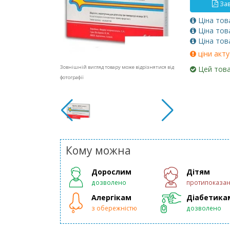
Зав
Ціна тов
Ціна тов
Ціна тов
ціни акту
Зовнішній вигляд товару може відрізнятися від
Цей това
фотографії
Кому можна
Дорослим
Дітям
дозволено
протипоказа
Алергікам
Діабетика
з обережністю
дозволено