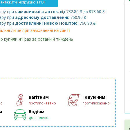
антажити інструкцію в PDF
ару при
самовивозі з аптек
:
732.80 ₴
873.60 ₴
від
до
ару при
адресному доставленні
: 760.90 ₴
ару при
доставленні Новою Поштою
: 760.90 ₴
альні лише при замовленні на сайті
р купили 41 раз за останній тиждень
Вагітним
Годуючим
но
протипоказано
протипоказано
м
Водіям
дозволено