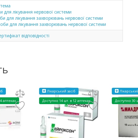
стема
би для лікування нервової системи
оби для лікування захворювань нервової системи
асоби для лікування захворювань нервової системи
ртифікат відповідності
ть
іб
Лікарський засіб
Лікарський
 4 аптеках
Доступно
14 шт. в 12 аптеках
Доступно
30 