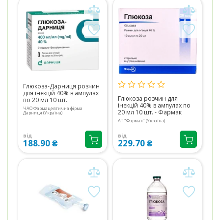
Глюкоза-Дарниця розчин
для інєкцій 40% в ампулах
Глюкоза розчин для
по 20 мл 10 шт.
інєкцій 40% в ампулах по
ЧАО Фармацевтична фірма
20 мл 10 шт. - Фармак
Дарниця (Україна)
АТ "Фармак" (Україна)
від
від
188.90 ₴
229.70 ₴