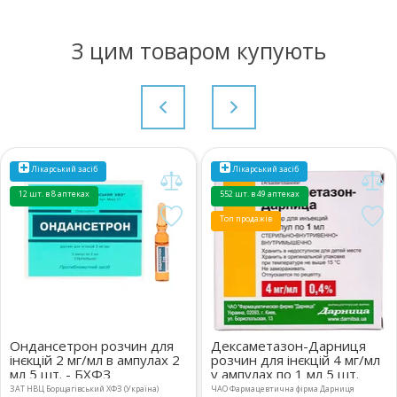
З цим товаром купують
Лікарський засіб
Лікарський засіб
12 шт. в 8 аптеках
552 шт. в 49 аптеках
Топ продажів
Ондансетрон розчин для
Дексаметазон-Дарниця
інєкцій 2 мг/мл в ампулах 2
розчин для інєкцій 4 мг/мл
мл 5 шт. - БХФЗ
у ампулах по 1 мл 5 шт.
ЗАТ НВЦ Борщагівський ХФЗ (Україна)
ЧАО Фармацевтична фірма Дарниця