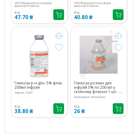
ЧАО Фармацевтична фірма
ЧАО Фармацевтична фірма
Дарниця (Україна)
Дарниця (Україна)
від
від
47.70 ₴
40.80 ₴
Глюкоза р-н д/ін. 5% флак.
Глюкоза розчин для
200мл Інфузія
інфузій 5% по 200 мл у
скляному флаконі 1 шт. -
Інфузія, ПрАТ
Артеріум
Корпорація «Артеріум»
від
від
38.80 ₴
26 ₴