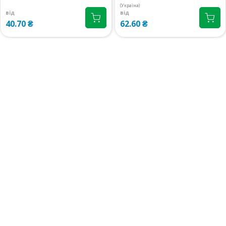
(Україна)
від
від
40.70 ₴
62.60 ₴