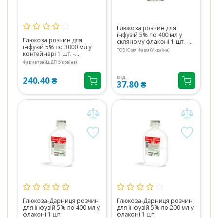
Глюкоза розчин для
інфузій 5% по 400 мл у
Глюкоза розчин для
скляному флаконі 1 шт. -
інфузій 5% по 3000 мл у
Юрія-Фарм
ТОВ Юрія Фарм (Україна)
контейнері 1 шт. -
Фарматрейд
Фарматрейд ДП (Україна)
від
240.40 ₴
37.80 ₴
Глюкоза-Дарниця розчин
Глюкоза-Дарниця розчин
для інфузій 5% по 400 мл у
для інфузій 5% по 200 мл у
флаконі 1 шт.
флаконі 1 шт.