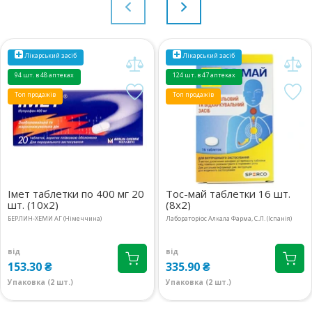
Лікарський засіб
Лікарський засіб
94 шт. в 48 аптеках
124 шт. в 47 аптеках
Топ продажів
Топ продажів
Імет таблетки по 400 мг 20
Тос-май таблетки 16 шт.
шт. (10х2)
(8х2)
БЕРЛИН-ХЕМИ АГ (Німеччина)
Лабораторіос Алкала Фарма, С.Л. (Іспанія)
від
від
153.30 ₴
335.90 ₴
Упаковка (2 шт.)
Упаковка (2 шт.)