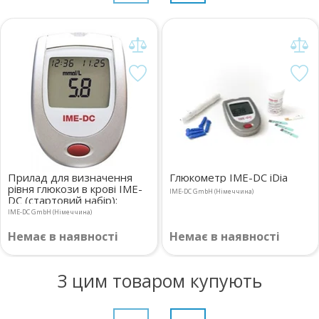
Прилад для визначення
Глюкометр IME-DC iDia
рівня глюкози в крові IME-
IME-DC GmbH (Німеччина)
DC (стартовий набір):
Глюкометр IME-DC ,смужки
IME-DC GmbH (Німеччина)
діагностичні IME-DC (10
шт.), пристрій для проколу
Немає в наявності
Немає в наявності
IME-DC , ланцети IME-DC
(10 шт.), електронний ключ
для контролю приладу
З цим товаром купують
IME-DC , електрон. ключ
для ус