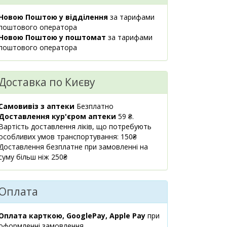
м.Київ, бул.Лесі
1 шт.
133.20 ₴
Українки, 9
Новою Поштою у відділення
за тарифами
08:00-21:00
поштового оператора
маршрут
Новою Поштою у поштомат
за тарифами
поштового оператора
м.Київ, вул.Гната
1 шт.
132.70 ₴
Юри, 3
08:00-21:00
Доставка по Києву
маршрут
м.Київ,
1 шт.
Самовивіз з аптеки
Безплатно
133.30 ₴
вул.Практична, 2
Доставлення кур'єром аптеки
59 ₴.
08:00-21:00
Вартість доставлення ліків, що потребують
маршрут
особливих умов транспортування: 150₴
Доставлення безплатне при замовленні на
м.Київ, пр.Тичини
8 шт.
суму більш ніж 250₴
128.90 ₴
Павла, 16/2
08:00-21:00
маршрут
Оплата
м.Київ,
1 шт.
131.60 ₴
вул.Липківського
Оплата карткою, GooglePay, Apple Pay
при
Василя
оформленні замовлення