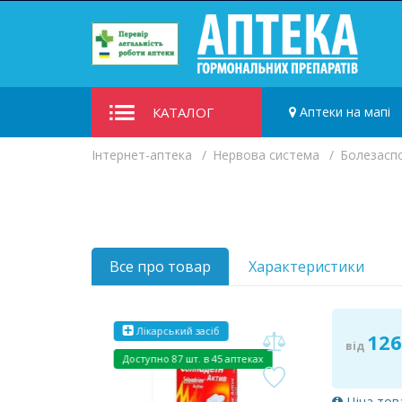
КАТАЛОГ
Аптеки на мапі
Iнтернет-аптека
Нервова система
Болезаспо
Все про товар
Характеристики
Лікарський засіб
126
від
Доступно
87 шт. в 45 аптеках
Ціна тов