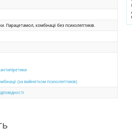
и. Парацетамол, комбінації без психолептиків.
 антипіретики
мбінації (за вийнятком психолептиків)
дповідності
ть