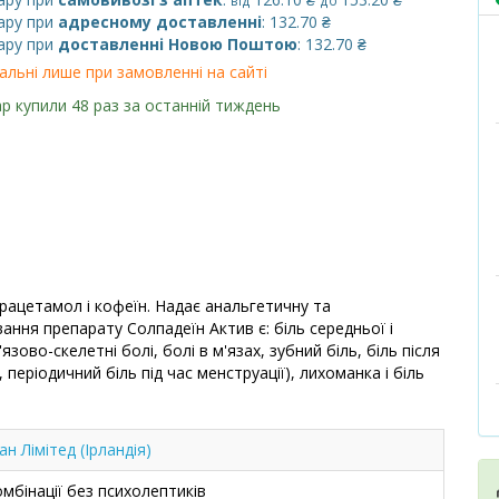
від
до
ару при
адресному доставленні
: 132.70 ₴
ару при
доставленні Новою Поштою
: 132.70 ₴
альні лише при замовленні на сайті
р купили 48 раз за останній тиждень
рацетамол і кофеїн. Надає анальгетичну та
ння препарату Солпадеїн Актив є: біль середньої і
язово-скелетні болі, болі в м'язах, зубний біль, біль після
 періодичний біль під час менструації), лихоманка і біль
 Лімітед (Ірландія)
бінації без психолептиків