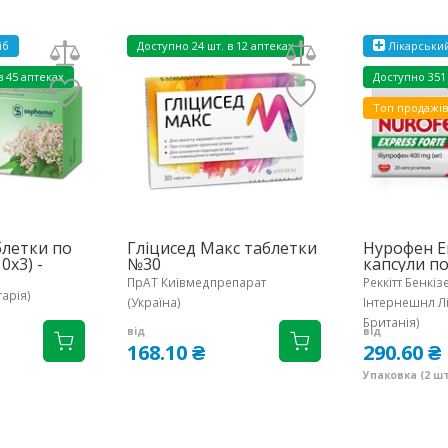
іб
Доступно
24 шт. в 12 аптеках
Лікарський
в 45 аптеках
Доступно
351
Топ продажів
блетки по
Гліцисед Макс таблетки
Нурофен Е
0х3) -
№30
капсули по
ПрАТ Київмедпрепарат
Реккітт Бенкі
арія)
(Україна)
Інтернешнл Лі
Британія)
від
від
168.10 ₴
290.60 ₴
Упаковка (2 шт