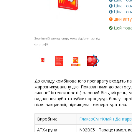
Ціна тов
Ціна тов
ціни акту
Цей това
Зовнішній вигляд товару може відрізнятися від
фотографії
До складу комбінованого препарату входить па
жарознижувальну дію. Показаннями до застосува
сильної інтенсивності (головний біль, мігрень, м'
видалення зуба та зубних процедур, біль у горлі,
після вакцинації, підвищена температура тіла.
Виробник
ГлаксоСмітКлайн Дангарван
АТХ-група
N02BE51 Парацетамол, ком