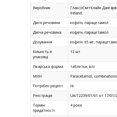
Виробник
ГлаксоСмітКлайн Дангарван
Ireland.
Діючі речовини
кофеїн, парацетамол
Діюча речовина
кофеїн, парацетамол
Дозування
кофеїн: 65 мг, парацетамо
Кількість в
12 шт
упаковці
Лікарська форма
таблетки, в/о
МНН
Paracetamol, combinations 
Потрібен рецепт
Ні
Реєстрація
UA/12239/01/01 от 17/01/
Термін
4 роки
придатності