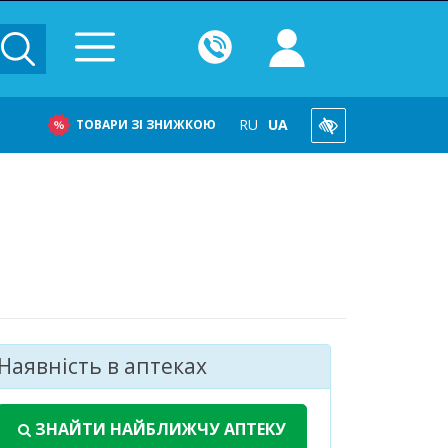
RU
UA
ТОВАРИ ЗІ ЗНИЖКОЮ
Наявність в аптеках
Лікарський за
Доступно
87 шт.
ЗНАЙТИ НАЙБЛИЖЧУ АПТЕКУ