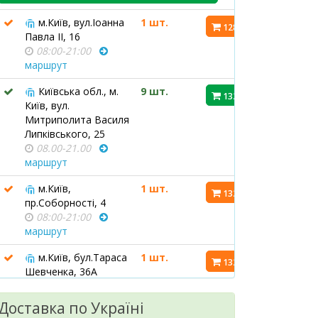
м.Київ, вул.Іоанна
1 шт.
128.90 ₴
Павла ІІ, 16
08:00-21:00
маршрут
Київська обл., м.
9 шт.
132.70 ₴
Київ, вул.
Митриполита Василя
Липківського, 25
08.00-21.00
маршрут
м.Київ,
1 шт.
132.70 ₴
пр.Соборності, 4
08:00-21:00
маршрут
м.Київ, бул.Тараса
1 шт.
132.80 ₴
Шевченка, 36А
08:00-21:00
маршрут
Доставка по Україні