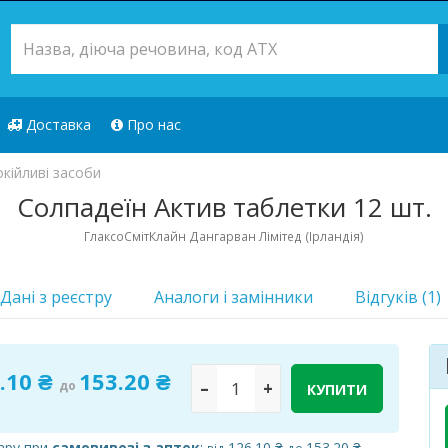
Доставка
Про нас
кійливі засоби
Солпадеїн Актив таблетки 12 шт.
ГлаксоСмітКлайн Дангарван Лімітед (Ірландія)
Дані з реєстру
Аналоги i замінники
Відгуків (1)
.10 ₴
153.20 ₴
до
–
+
КУПИТИ
ару при
самовивозі з аптек
:
126.10 ₴
153.20 ₴