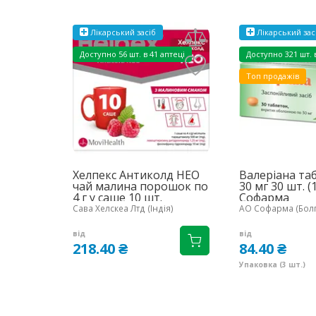
Лікарський засіб
Лікарський зас
Доступно
56 шт. в 41 аптеці
Доступно
321 шт. 
Топ продажів
Хелпекс Антиколд НЕО
Валеріана та
чай малина порошок по
30 мг 30 шт. (1
4 г у саше 10 шт.
Софарма
Сава Хелскеа Лтд (Індія)
АО Софарма (Болг
від
від
218.40 ₴
84.40 ₴
Упаковка (3 шт.)