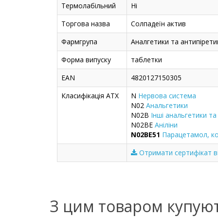
Термолабільний
Ні
Торгова назва
Солпадеїн актив
Фармгрупа
Аналгетики та антипіретик
Форма випуску
таблетки
EAN
4820127150305
Класифікація ATX
N
Нервова система
N02
Анальгетики
N02B
Інші анальгетики та
N02BE
Аніліни
N02BE51
Парацетамол, ко
Отримати сертифікат ві
З цим товаром купую